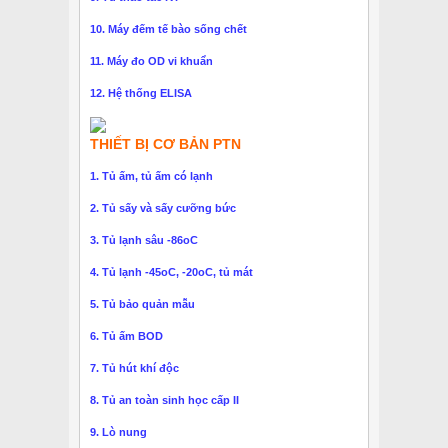
10. Máy đếm tế bào sống chết
11. Máy đo OD vi khuẩn
12. Hệ thống ELISA
THIẾT BỊ CƠ BẢN PTN
1. Tủ ấm, tủ ấm có lạnh
2. Tủ sấy và sấy cưỡng bức
3. Tủ lạnh sâu -86oC
4. Tủ lạnh -45oC, -20oC, tủ mát
5. Tủ bảo quản mẫu
6. Tủ ấm BOD
7. Tủ hút khí độc
8. Tủ an toàn sinh học cấp II
9. Lò nung