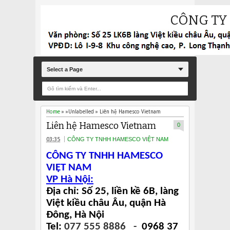
CÔNG TY
Select a Page
Home
» »Unlabelled »
Liên hệ Hamesco Vietnam
Liên hệ Hamesco Vietnam
0
03:35
CÔNG TY TNHH HAMESCO VIỆT NAM
CÔNG TY TNHH HAMESCO
VIỆT NAM
VP Hà Nội:
Địa chỉ: Số 25, liền kề 6B, làng
Việt kiều châu Âu, quận Hà
Đông, Hà Nội
Tel:
077 555 8886 -
0968 37