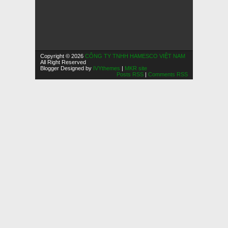
Copyright © 2026
CÔNG TY TNHH HAMESCO VIỆT NAM
All Right Reserved
Blogger Designed by
IVYthemes
|
MKR site
Posts RSS
|
Comments RSS