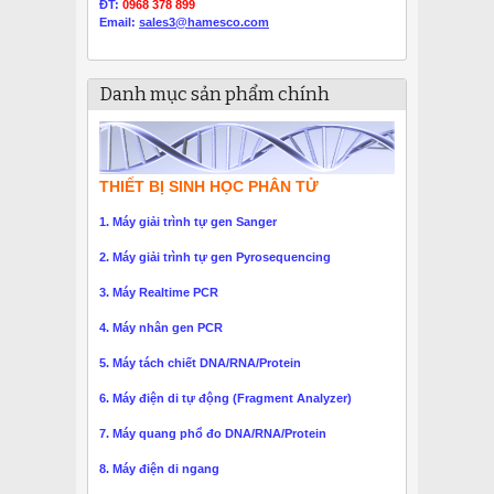
ĐT:
0968 378 899
Email:
sales3@hamesco.com
Danh mục sản phẩm chính
THIẾT BỊ SINH HỌC PHÂN TỬ
1. Máy giải trình tự gen Sanger
2. Máy giải trình tự gen Pyrosequencing
3. Máy Realtime PCR
4. Máy nhân gen PCR
5. Máy tách chiết DNA/RNA/Protein
6. Máy điện di tự động (Fragment Analyzer)
7. Máy quang phổ đo DNA/RNA/Protein
8. Máy điện di ngang