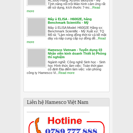
AC3000 Hãng: Azures Biosyste - Mỹ
Tính năng nổi trội Màn hình cảm ứng rất
dễ sử dụng, kích thước 7-inc...
Read
more
Máy ủ ELISA - H6002E, hãng
Benchmark Scientific - Mỹ
Máy ủ ELISA Model: H6002E Hãng sx:
Benchmark Scientific - Mỹ Xuất xứ: TQ
Mô tả: "Làm nóng đồng thời từ cả bề mặt
đáy và nắp cung cấp sự đồng đề...
Read
more
Hamesco Vietnam - Tuyển dụng 03
Nhân viên kinh doanh Thiết bị Phòng
thí nghiệm
Ngành nghề: Công nghệ Sinh học - Sinh
học Hình thức làm việc: Toàn thời gian
cố định Địa điểm làm việc: văn phòng
công ty Hamesco Vi...
Read more
Liên hệ Hamesco Việt Nam
-----------------------------------------------------