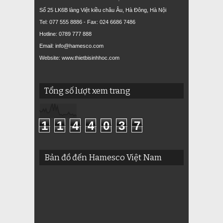
Số 25 LK6B làng Việt kiều châu Âu, Hà Đông, Hà Nội
Tel: 077 555 8886 - Fax: 024 6686 7486
Hotline: 0789 777 888
Email: info@hamesco.com
Website: www.thietbisinhhoc.com
Tổng số lượt xem trang
1
1
4
4
0
3
7
Bản đồ đến Hamesco Việt Nam