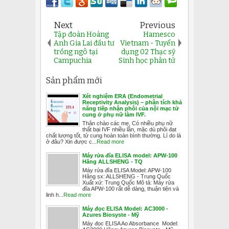
Next
Previous
Tập đoàn Hoàng
Hamesco
Anh Gia Lai đầu tư
Vietnam - Tuyển
trồng ngô tại
dụng 02 Thạc sỹ
Campuchia
Sinh học phân tử
Sản phẩm mới
Xét nghiệm ERA (Endometrial
Receptivity Analysis) – phân tích khả
năng tiếp nhận phôi của nội mạc tử
cung ở phụ nữ làm IVF.
Thân chào các mẹ, Có nhiều phụ nữ
thất bại IVF nhiều lần, mặc dù phôi đạt
chất lượng tốt, tử cung hoàn toàn bình thường. Lí do là
ở đâu? Xin được c...
Read more
Máy rửa đĩa ELISA model: APW-100
Hãng ALLSHENG - TQ
Máy rửa đĩa ELISA Model: APW-100
Hãng sx: ALLSHENG - Trung Quốc
Xuất xứ: Trung Quốc Mô tả: Máy rửa
đĩa APW-100 rất dễ dàng, thuận tiện và
linh h...
Read more
Máy đọc ELISA Model: AC3000 -
Azures Biosyste - Mỹ
Máy đọc ELISA Ao Absorbance Model: