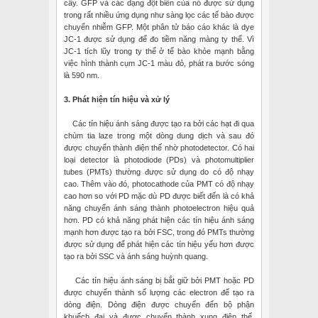
cây. GFP và các dạng đột biến của nó được sử dụng
trong rất nhiều ứng dụng như sàng lọc các tế bào được
chuyển nhiễm GFP. Một phân tử báo cáo khác là dye
JC-1 được sử dụng để đo tiềm năng màng ty thể. Vì
JC-1 tích lũy trong ty thể ở tế bào khỏe mạnh bằng
việc hình thành cụm JC-1 màu đỏ, phát ra bước sóng
là 590 nm.
3. Phát hiện tín hiệu và xử lý
Các tín hiệu ánh sáng được tạo ra bởi các hạt đi qua
chùm tia laze trong một dòng dung dịch và sau đó
được chuyển thành điện thế nhờ photodetector. Có hai
loại detector là photodiode (PDs) và photomultiplier
tubes (PMTs) thường được sử dụng do có độ nhạy
cao. Thêm vào đó, photocathode của PMT có độ nhạy
cao hơn so với PD mặc dù PD được biết đến là có khả
năng chuyển ánh sáng thành photoelectron hiệu quả
hơn. PD có khả năng phát hiện các tín hiệu ánh sáng
mạnh hơn được tạo ra bởi FSC, trong đó PMTs thường
được sử dụng để phát hiện các tín hiệu yếu hơn được
tạo ra bởi SSC và ánh sáng huỳnh quang.
Các tín hiệu ánh sáng bị bắt giữ bởi PMT hoặc PD
được chuyển thành số lượng các electron để tạo ra
dòng điện. Dòng điện được chuyển đến bộ phận
khuếch đại và được chuyển thành xung điện thế.