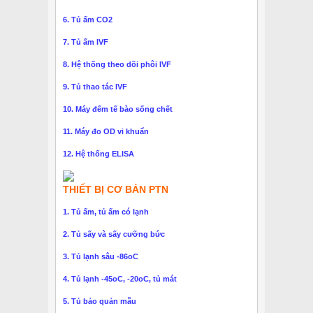
6. Tủ ấm CO2
7. Tủ ấm IVF
8. Hệ thống theo dõi phôi IVF
9. Tủ thao tác IVF
10. Máy đếm tế bào sống chết
11. Máy đo OD vi khuẩn
12. Hệ thống ELISA
THIẾT BỊ CƠ BẢN PTN
1. Tủ ấm, tủ ấm có lạnh
2. Tủ sấy và sấy cưỡng bức
3. Tủ lạnh sâu -86oC
4. Tủ lạnh -45oC, -20oC, tủ mát
5. Tủ bảo quản mẫu