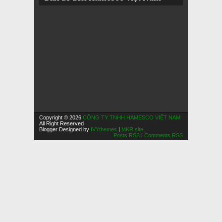
Copyright © 2026
CÔNG TY TNHH HAMESCO VIỆT NAM
All Right Reserved
Blogger Designed by
IVYthemes
|
MKR site
Posts RSS
|
Comments RSS