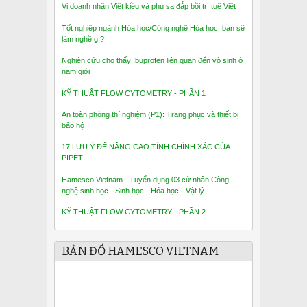
Vị doanh nhân Việt kiều và phù sa đắp bồi trí tuệ Việt
Tốt nghiệp ngành Hóa học/Công nghệ Hóa học, bạn sẽ
làm nghề gì?
Nghiên cứu cho thấy Ibuprofen liên quan đến vô sinh ở
nam giới
KỸ THUẬT FLOW CYTOMETRY - PHẦN 1
An toàn phòng thí nghiệm (P1): Trang phục và thiết bị
bảo hộ
17 LƯU Ý ĐỂ NÂNG CAO TÍNH CHÍNH XÁC CỦA
PIPET
Hamesco Vietnam - Tuyển dụng 03 cử nhân Công
nghệ sinh học - Sinh học - Hóa học - Vật lý
KỸ THUẬT FLOW CYTOMETRY - PHẦN 2
BẢN ĐỒ HAMESCO VIETNAM