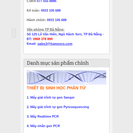
CSKH
077 555 8886
Kế toán:
0933 105 688
Hành chính:
0933 105 688
Văn phòng TP Đà Nẵng:
Số 125 Lê Văn Hiến, Ngũ Hành Sơn, TP Đà Nẵng -
ĐT:
0968 378 899
Email:
sales3@hamesco.com
Danh mục sản phẩm chính
THIẾT BỊ SINH HỌC PHÂN TỬ
1. Máy giải trình tự gen Sanger
2. Máy giải trình tự gen Pyrosequencing
3. Máy Realtime PCR
4. Máy nhân gen PCR