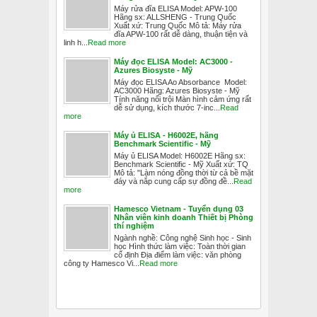
Máy rửa đĩa ELISA Model: APW-100
Hãng sx: ALLSHENG - Trung Quốc
Xuất xứ: Trung Quốc Mô tả: Máy rửa
đĩa APW-100 rất dễ dàng, thuận tiện và
linh h...
Read more
Máy đọc ELISA Model: AC3000 -
Azures Biosyste - Mỹ
Máy đọc ELISA Ao Absorbance Model:
AC3000 Hãng: Azures Biosyste - Mỹ
Tính năng nổi trội Màn hình cảm ứng rất
dễ sử dụng, kích thước 7-inc...
Read
more
Máy ủ ELISA - H6002E, hãng
Benchmark Scientific - Mỹ
Máy ủ ELISA Model: H6002E Hãng sx:
Benchmark Scientific - Mỹ Xuất xứ: TQ
Mô tả: "Làm nóng đồng thời từ cả bề mặt
đáy và nắp cung cấp sự đồng đề...
Read
more
Hamesco Vietnam - Tuyển dụng 03
Nhân viên kinh doanh Thiết bị Phòng
thí nghiệm
Ngành nghề: Công nghệ Sinh học - Sinh
học Hình thức làm việc: Toàn thời gian
cố định Địa điểm làm việc: văn phòng
công ty Hamesco Vi...
Read more