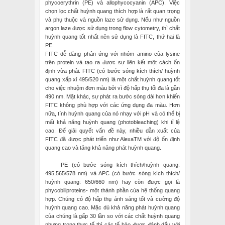
phycoerythrin (PE) và allophycocyanin (APC). Việc
chọn lọc chất huỳnh quang thích hợp là rất quan trọng
và phụ thuộc và nguồn laze sử dụng. Nếu như nguồn
argon laze được sử dụng trong flow cytometry, thì chất
huỳnh quang tốt nhất nên sử dụng là FITC, thứ hai là
PE.
FITC dễ dàng phản ứng với nhóm amino của lysine
trên protein và tạo ra được sự liên kết một cách ổn
định vừa phải. FITC (có bước sóng kích thích/ huỳnh
quang xấp xỉ 495/520 nm) là một chất huỳnh quang tốt
cho việc nhuộm đơn màu bởi vì độ hấp thụ tối đa là gần
490 nm. Mặt khác, sự phát ra bước sóng dài hơn khiến
FITC không phù hợp với các ứng dụng đa màu. Hơn
nữa, tính huỳnh quang của nó nhạy với pH và có thể bị
mất khả năng huỳnh quang (photobleaching) khi tỉ lệ
cao. Để giải quyết vấn đề này, nhiều dẫn xuất của
FITC đã được phát triển như AlexaTM với độ ổn định
quang cao và tăng khả năng phát huỳnh quang.
PE (có bước sóng kích thích/huỳnh quang:
495,565/578 nm) và APC (có bước sóng kích thích/
huỳnh quang: 650/660 nm) hay còn được gọi là
phycobiliproteins- một thành phần của hệ thống quang
hợp. Chúng có độ hấp thụ ánh sáng tốt và cường độ
huỳnh quang cao. Mặc dù khả năng phát huỳnh quang
của chúng là gấp 30 lần so với các chất huỳnh quang
nhưng trong thực tế thì các tế bào được đánh dấu với