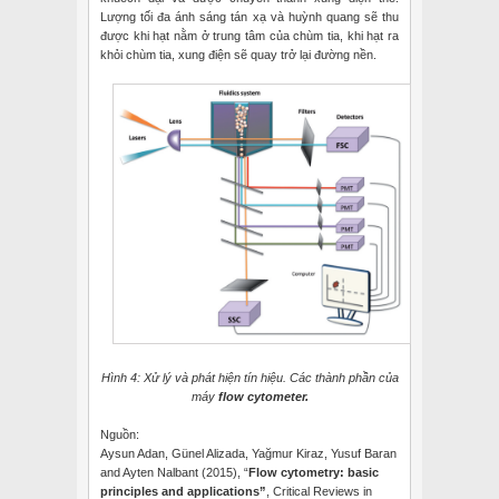
Lượng tối đa ánh sáng tán xạ và huỳnh quang sẽ thu
được khi hạt nằm ở trung tâm của chùm tia, khi hạt ra
khỏi chùm tia, xung điện sẽ quay trở lại đường nền.
Hình 4: Xử lý và phát hiện tín hiệu. Các thành phần của
máy
flow cytometer.
Nguồn:
Aysun Adan, Günel Alizada, Yağmur Kiraz, Yusuf Baran
and Ayten Nalbant (2015), “
Flow cytometry: basic
principles and applications”
, Critical Reviews in