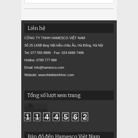
Liên hệ
CÔNG TY TNHH HAMESCO VIỆT NAM
Số 25 LK6B làng Việt kiều châu Âu, Hà Đông, Hà Nội
Tel: 077 555 8886 - Fax: 024 6686 7486
Hotline: 0789 777 888
Email: info@hamesco.com
Website: www.thietbisinhhoc.com
Tổng số lượt xem trang
1
1
4
4
5
6
2
Bản đồ đến Hamesco Việt Nam