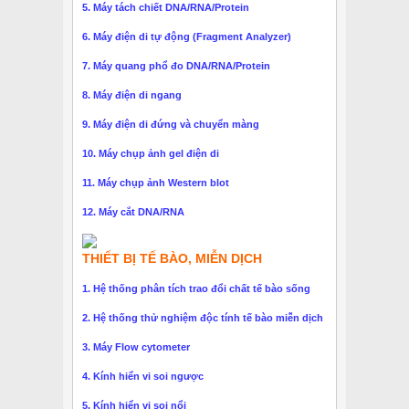
5. Máy tách chiết DNA/RNA/Protein
6. Máy điện di tự động (Fragment Analyzer)
7. Máy quang phổ đo DNA/RNA/Protein
8. Máy điện di ngang
9. Máy điện di đứng và chuyển màng
10. Máy chụp ảnh gel điện di
11. Máy chụp ảnh Western blot
12. Máy cắt DNA/RNA
THIẾT BỊ TẾ BÀO, MIỄN DỊCH
1. Hệ thống phân tích trao đổi chất tế bào sống
2. Hệ thống thử nghiệm độc tính tế bào miễn dịch
3. Máy Flow cytometer
4. Kính hiển vi soi ngược
5. Kính hiển vi soi nổi