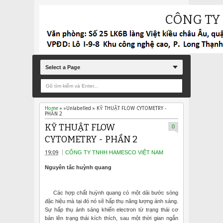
CÔNG TY
Select a Page
Home
» »Unlabelled »
KỸ THUẬT FLOW CYTOMETRY -
PHẦN 2
KỸ THUẬT FLOW
0
CYTOMETRY - PHẦN 2
19:09
CÔNG TY TNHH HAMESCO VIỆT NAM
Nguyên tắc huỳnh quang
Các hợp chất huỳnh quang có một dải bước sóng
đặc hiệu mà tại đó nó sẽ hấp thụ năng lượng ánh sáng.
Sự hấp thụ ánh sáng khiến electron từ trạng thái cơ
bản lên trạng thái kích thích, sau một thời gian ngắn