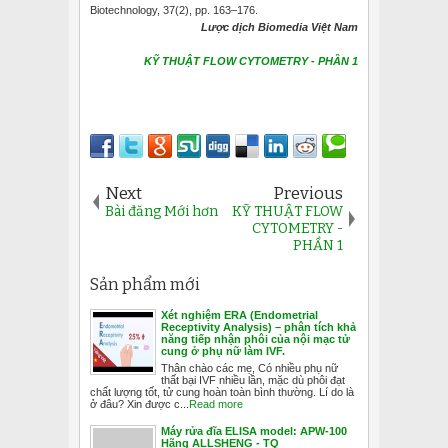
Biotechnology, 37(2), pp. 163–176.
Lược dịch Biomedia Việt Nam
KỸ THUẬT FLOW CYTOMETRY - PHẦN 1
Next
Previous
Bài đăng Mới hơn
KỸ THUẬT FLOW
CYTOMETRY -
PHẦN 1
Sản phẩm mới
Xét nghiệm ERA (Endometrial
Receptivity Analysis) – phân tích khả
năng tiếp nhận phôi của nội mạc tử
cung ở phụ nữ làm IVF.
Thân chào các mẹ, Có nhiều phụ nữ
thất bại IVF nhiều lần, mặc dù phôi đạt
chất lượng tốt, tử cung hoàn toàn bình thường. Lí do là
ở đâu? Xin được c...
Read more
Máy rửa đĩa ELISA model: APW-100
Hãng ALLSHENG - TQ