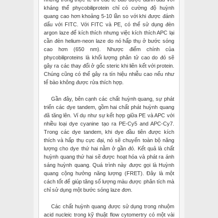
kháng thể phycobiliprotein chỉ có cường độ huỳnh
quang cao hơn khoảng 5-10 lần so với khi được đánh
dấu với FITC. Với FITC và PE, có thể sử dụng đèn
argon laze để kích thích nhưng việc kích thích APC lại
cần đèn helium-neon laze do nó hấp thụ ở bước sóng
cao hơn (650 nm). Nhược điểm chính của
phycobiliproteins là khối lượng phân tử cao do đó sẽ
gây ra các thay đổi ở gốc steric khi liên kết với protein.
Chúng cũng có thể gây ra tín hiệu nhiễu cao nếu như
tế bào không được rửa thích hợp.
Gần đây, bên cạnh các chất huỳnh quang, sự phát
triển các dye tandem, gồm hai chất phát huỳnh quang
đã tăng lên. Ví dụ như sự kết hợp giữa PE và APC với
nhiều loại dye cyanine tạo ra PE-Cy5 and APC-Cy7.
Trong các dye tandem, khi dye đầu tiên được kích
thích và hấp thụ cực đại, nó sẽ chuyển toàn bộ năng
lượng cho dye thứ hai nằm ở gần đó. Kết quả là chất
huỳnh quang thứ hai sẽ được hoạt hóa và phát ra ánh
sáng huỳnh quang. Quá trình này được gọi là Huỳnh
quang cộng hưởng năng lượng (FRET). Đây là một
cách tốt để giúp tăng số lượng màu được phân tích mà
chỉ sử dụng một bước sóng laze đơn.
Các chất huỳnh quang được sử dụng trong nhuộm
acid nucleic trong kỹ thuật flow cytomertry có một vài