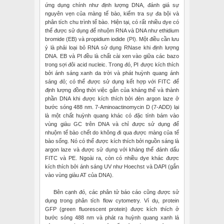
ứng dụng chính như định lượng DNA, đánh giá sự
nguyên vẹn của màng tế bào, kiểm tra sự đa bội và
phân tích chu trình tế bào. Hiện tại, có rất nhiều dye có
thể được sử dụng để nhuộm RNA và DNA như ethidium
bromide (EB) và propidium iodide (PI). Một điều cần lưu
ý là phải loại bỏ RNA sử dụng RNase khi định lượng
DNA. EB và PI đều là chất cài xen vào giữa các bazo
trong sợi đôi acid nucleic. Trong đó, PI được kích thích
bởi ánh sáng xanh da trời và phát huỳnh quang ánh
sáng đỏ; có thể được sử dụng kết hợp với FITC để
định lượng đồng thời việc gắn của kháng thể và thành
phần DNA khi được kích thích bởi đèn argon laze ở
bước sóng 488 nm. 7-Aminoactinomycin D (7-ADD) lại
là một chất huỳnh quang khác có đặc tính bám vào
vùng giàu GC trên DNA và chỉ được sử dụng để
nhuộm tế bào chết do không đi qua được màng của tế
bào sống. Nó có thể được kích thích bởi nguồn sáng là
argon laze và được sử dụng với kháng thể đánh dấu
FITC và PE. Ngoài ra, còn có nhiều dye khác được
kích thích bởi ánh sáng UV như Hoechst và DAPI (gắn
vào vùng giàu AT của DNA).
Bên cạnh đó, các phân tử báo cáo cũng được sử
dụng trong phân tích flow cytometry. Ví dụ, protein
GFP (green fluorescent protein) được kích thích ở
bước sóng 488 nm và phát ra huỳnh quang xanh lá