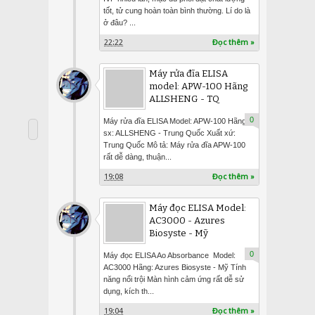
tốt, tử cung hoàn toàn bình thường. Lí do là
ở đâu? ...
22:22
Đọc thêm »
Máy rửa đĩa ELISA
model: APW-100 Hãng
ALLSHENG - TQ
0
Máy rửa đĩa ELISA Model: APW-100 Hãng
sx: ALLSHENG - Trung Quốc Xuất xứ:
Trung Quốc Mô tả: Máy rửa đĩa APW-100
rất dễ dàng, thuận...
19:08
Đọc thêm »
Máy đọc ELISA Model:
AC3000 - Azures
Biosyste - Mỹ
0
Máy đọc ELISA Ao Absorbance Model:
AC3000 Hãng: Azures Biosyste - Mỹ Tính
năng nổi trội Màn hình cảm ứng rất dễ sử
dụng, kích th...
19:04
Đọc thêm »