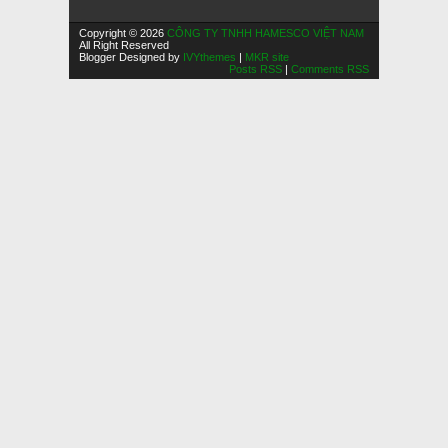
Copyright © 2026
CÔNG TY TNHH HAMESCO VIỆT NAM
All Right Reserved
Blogger Designed by
IVYthemes
|
MKR site
Posts RSS
|
Comments RSS