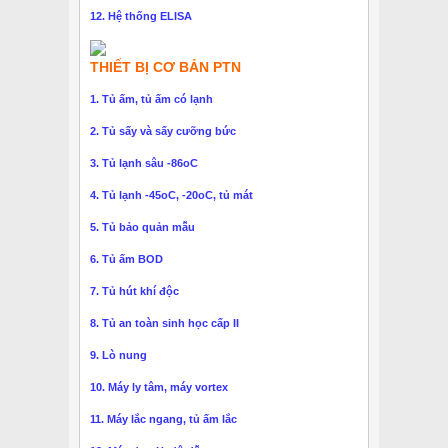
12. Hệ thống ELISA
THIẾT BỊ CƠ BẢN PTN
1. Tủ ấm, tủ ấm có lạnh
2. Tủ sấy và sấy cưỡng bức
3. Tủ lạnh sâu -86oC
4. Tủ lạnh -45oC, -20oC, tủ mát
5. Tủ bảo quản mẫu
6. Tủ ấm BOD
7. Tủ hút khí độc
8. Tủ an toàn sinh học cấp II
9. Lò nung
10. Máy ly tâm, máy vortex
11. Máy lắc ngang, tủ ấm lắc