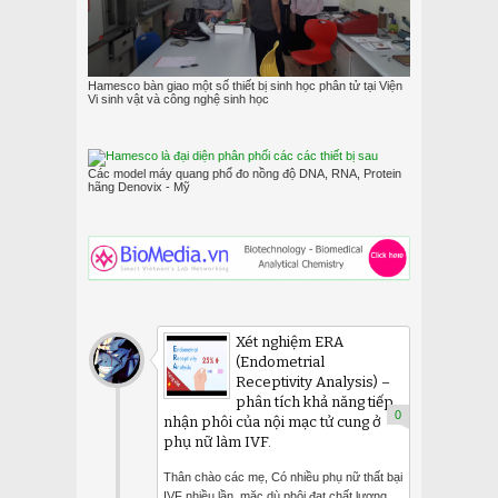
Hamesco bàn giao một số thiết bị sinh học phân tử tại Viện
Vi sinh vật và công nghệ sinh học
Các model máy quang phổ đo nồng độ DNA, RNA, Protein
hãng Denovix - Mỹ
Xét nghiệm ERA
(Endometrial
Receptivity Analysis) –
phân tích khả năng tiếp
0
nhận phôi của nội mạc tử cung ở
phụ nữ làm IVF.
Thân chào các mẹ, Có nhiều phụ nữ thất bại
IVF nhiều lần, mặc dù phôi đạt chất lượng