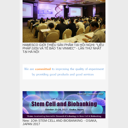
HAMESCO GIỚI THIỆU SẢN PHẨM TẠI HỘI NGHỊ: "LIỆU
PHÁP GEN VÀ TẾ BÀO TẠI VINMEC" - LẦN THỨ NHẤT
TẠI HÀ NỘI
New: 1Oth STEM CELL AND BIOBANKING - OSAKA,
JAPAN 2017