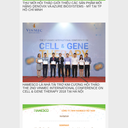
THƯ MỜI HỘI THẢO GIỚI THIỆU CÁC SẢN PHẨM MỚI
HÃNG DENOVIX VÀ AZURE BIOSYSTEMS - MỸ TẠI TP
HỒ CHÍ MINH
HAMESCO LÀ NHÀ TÀI TRỢ KIM CƯƠNG HỘI THẢO:
THE 2ND VINMEC INTERNATIONAL CONFERENCE ON
CELL & GENE THERAPY 2018 TẠI HÀ NỘI