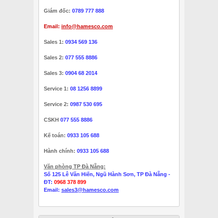
Giám đốc:
0789 777 888
Email:
info@hamesco.com
Sales 1:
0934 569 136
Sales 2:
077 555 8886
Sales 3:
0904 68 2014
Service 1:
08 1256 8899
Service 2:
0987 530 695
CSKH
077 555 8886
Kế toán:
0933 105 688
Hành chính:
0933 105 688
Văn phòng TP Đà Nẵng:
Số 125 Lê Văn Hiến, Ngũ Hành Sơn, TP Đà Nẵng -
ĐT:
0968 378 899
Email:
sales3@hamesco.com