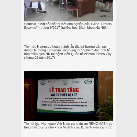
Seminar: "Một số thiết bị mới cho nghiên cứu Gene, Protein,
Enzyme" - tháng 9/2017 (tại Đại học Bách khoa Hà Nội)
Tin mới: Hamesco hoàn thành lắp đặt và hướng dẫn sử
dụng Hệ thống Terascan ứng dụng thử nghiệm độc tính tế
bào miễn dịch NK tại Bệnh viên Quốc tế Vinmec Times City
(tháng 02 năm 2017)
Tin nổi bật: Hamesco Việt Nam cùng dự án RENOMAB trao
tặng thiết bị y tế cho khoa Vi Sinh của 11 bệnh viện cả nước