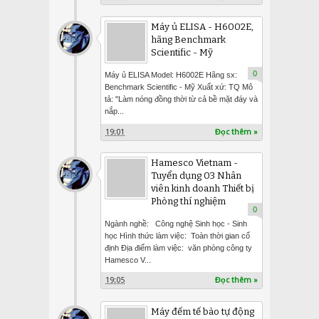
Máy ủ ELISA - H6002E,
hãng Benchmark
Scientific - Mỹ
0
Máy ủ ELISA Model: H6002E Hãng sx:
Benchmark Scientific - Mỹ Xuất xứ: TQ Mô
tả: "Làm nóng đồng thời từ cả bề mặt đáy và
nắp...
19:01
Đọc thêm »
Hamesco Vietnam -
Tuyển dụng 03 Nhân
viên kinh doanh Thiết bị
Phòng thí nghiệm
0
Ngành nghề: Công nghệ Sinh học - Sinh
học Hình thức làm việc: Toàn thời gian cố
định Địa điểm làm việc: văn phòng công ty
Hamesco V...
19:05
Đọc thêm »
Máy đếm tế bào tự động