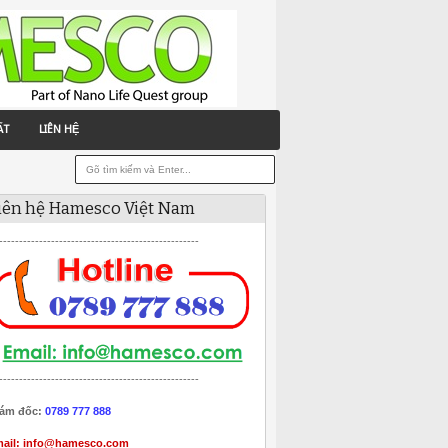
ẤT
LIÊN HỆ
iên hệ Hamesco Việt Nam
--------------------------------------------------
--------------------------------------------------
ám đốc:
0789 777 888
ail:
info@hamesco.com