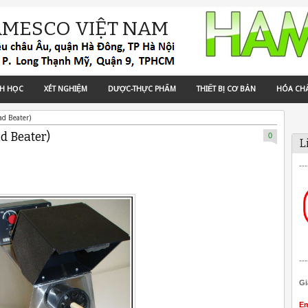
AMESCO VIỆT NAM
NH HỌC
XÉT NGHIỆM
DƯỢC-THỰC PHẨM
THIẾT BỊ CƠ BẢN
HÓA CH
ad Beater)
d Beater)
0
L
---
---
Gi
Em