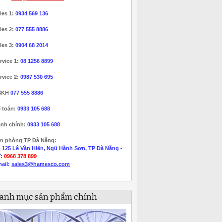
les 1:
0934 569 136
les 2:
077 555 8886
les 3:
0904 68 2014
rvice 1:
08 1256 8899
rvice 2:
0987 530 695
SKH
077 555 8886
 toán:
0933 105 688
nh chính:
0933 105 688
n phòng TP Đà Nẵng:
 125 Lê Văn Hiến, Ngũ Hành Sơn, TP Đà Nẵng -
T:
0968 378 899
ail:
sales3@hamesco.com
anh mục sản phẩm chính