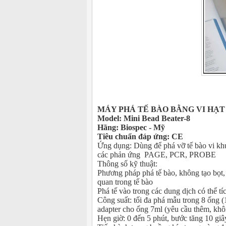
MÁY PHÁ TẾ BÀO BẰNG VI HẠT 8 
Model: Mini Bead Beater-8
Hãng: Biospec - Mỹ
Tiêu chuẩn đáp ứng: CE
Ứng dụng: Dùng để phá vỡ tế bào vi khu
các phản ứng PAGE, PCR, PROBE
Thông số kỹ thuật:
Phương pháp phá tế bào, không tạo bọt, 
quan trong tế bào
Phá tế vào trong các dung dịch có thể t
Công suất: tối đa phá mẫu trong 8 ống (
adapter cho ống 7ml (yêu cầu thêm, kh
Hẹn giờ: 0 đến 5 phút, bước tăng 10 giây