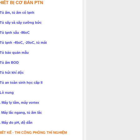
HIẾT BỊ CƠ BẢN PTN
 Tủ ấm, tủ ấm có lạnh
 Tủ sấy và sấy cưỡng bức
 Tủ lạnh sâu -86oC
 Tủ lạnh -45oC, -20oC, tủ mát
 Tủ bảo quản mẫu
 Tủ ấm BOD
 Tủ hút khí độc
 Tủ an toàn sinh học cấp II
 Lò nung
. Máy ly tâm, máy vortex
. Máy lắc ngang, tủ ấm lắc
. Máy đo pH, độ dẫn
IẾT KẾ - THI CÔNG PHÒNG THÍ NGHIỆM