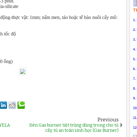
-3 phút.
a-silicate
T
 động-thực vật: 1mm; nấm men, tảo hoặc tế bào nuôi cấy mô:
1.
2.
nh tốc độ
3.
4.
5.
00 ống)
6.
7.
8.
9.
10
11
Previous
EYELA
Đèn Gas burner tiệt trùng dùng trong cho tủ
12
cấy, tủ an toàn sinh học (Gas Burner)