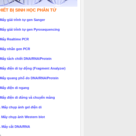
HIẾT BỊ SINH HỌC PHÂN TỬ
 Máy giải trình tự gen Sanger
 Máy giải trình tự gen Pyrosequencing
 Máy Realtime PCR
 Máy nhân gen PCR
 Máy tách chiết DNA/RNA/Protein
 Máy điện di tự động (Fragment Analyzer)
 Máy quang phổ đo DNA/RNA/Protein
 Máy điện di ngang
 Máy điện di đứng và chuyển màng
. Máy chụp ảnh gel điện di
. Máy chụp ảnh Western blot
. Máy cắt DNA/RNA