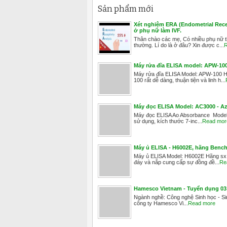
Sản phẩm mới
Xét nghiệm ERA (Endometrial Recep
ở phụ nữ làm IVF.
Thân chào các mẹ, Có nhiều phụ nữ thấ
thường. Lí do là ở đâu? Xin được c...
R
Máy rửa đĩa ELISA model: APW-1
Máy rửa đĩa ELISA Model: APW-100 
100 rất dễ dàng, thuận tiện và linh h...
Máy đọc ELISA Model: AC3000 - Az
Máy đọc ELISA Ao Absorbance Model: 
sử dụng, kích thước 7-inc...
Read mor
Máy ủ ELISA - H6002E, hãng Benchm
Máy ủ ELISA Model: H6002E Hãng sx: 
đáy và nắp cung cấp sự đồng đề...
Re
Hamesco Vietnam - Tuyển dụng 03 
Ngành nghề: Công nghệ Sinh học - Sin
công ty Hamesco Vi...
Read more