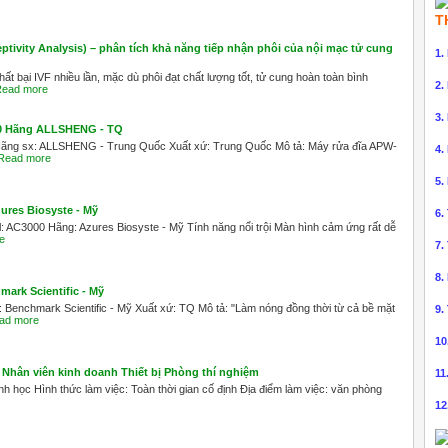
T
tivity Analysis) – phân tích khả năng tiếp nhận phôi của nội mạc tử cung
1.
t bại IVF nhiều lần, mặc dù phôi đạt chất lượng tốt, tử cung hoàn toàn bình
2.
ead more
3.
00 Hãng ALLSHENG - TQ
Hãng sx: ALLSHENG - Trung Quốc Xuất xứ: Trung Quốc Mô tả: Máy rửa đĩa APW-
4.
Read more
5.
ures Biosyste - Mỹ
6.
AC3000 Hãng: Azures Biosyste - Mỹ Tính năng nổi trội Màn hình cảm ứng rất dễ
e
7.
8.
ark Scientific - Mỹ
Benchmark Scientific - Mỹ Xuất xứ: TQ Mô tả: "Làm nóng đồng thời từ cả bề mặt
9.
ad more
10
Nhân viên kinh doanh Thiết bị Phòng thí nghiệm
11
h học Hình thức làm việc: Toàn thời gian cố định Địa điểm làm việc: văn phòng
12