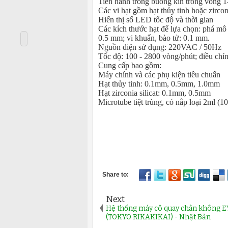
Tiến hành trong buồng kín trong vòng 1
Các vi hạt gồm hạt thủy tinh hoặc zirconi
Hiển thị số LED tốc độ và thời gian
Các kích thước hạt để lựa chọn: phá mô
0.5 mm; vi khuẩn, bào tử: 0.1 mm.
Nguồn điện sử dụng: 220VAC / 50Hz
Tốc độ: 100 - 2800 vòng/phút; điều chỉ
Cung cấp bao gồm:
Máy chính và các phụ kiện tiêu chuẩn
Hạt thủy tinh: 0.1mm, 0.5mm, 1.0mm
Hạt zirconia silicat: 0.1mm, 0.5mm
Microtube tiệt trùng, có nắp loại 2ml (1
Next
Hệ thống máy cô quay chân không 
(TOKYO RIKAKIKAI) - Nhật Bản