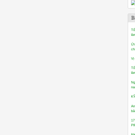
B
Tố
là
Ứn
ch
Vị
Tố
là
Ng
na
K
An
bả
17
PI
Ha