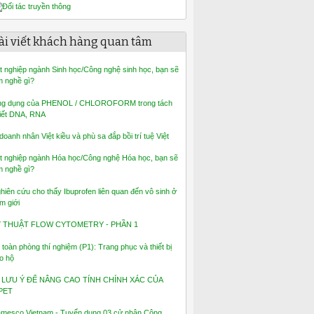
ài viết khách hàng quan tâm
t nghiệp ngành Sinh học/Công nghệ sinh học, bạn sẽ
m nghề gì?
g dụng của PHENOL / CHLOROFORM trong tách
iết DNA, RNA
 doanh nhân Việt kiều và phù sa đắp bồi trí tuệ Việt
t nghiệp ngành Hóa học/Công nghệ Hóa học, bạn sẽ
m nghề gì?
hiên cứu cho thấy Ibuprofen liên quan đến vô sinh ở
m giới
Ỹ THUẬT FLOW CYTOMETRY - PHẦN 1
 toàn phòng thí nghiệm (P1): Trang phục và thiết bị
o hộ
 LƯU Ý ĐỂ NÂNG CAO TÍNH CHÍNH XÁC CỦA
PET
mesco Vietnam - Tuyển dụng 03 cử nhân Công