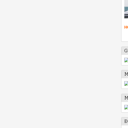
H
G
M
M
Đ