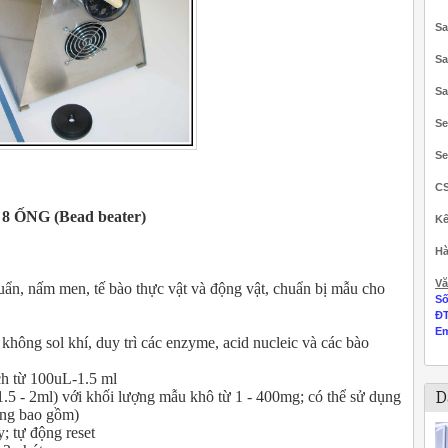
Sa
Sa
Sa
Se
Se
C
ỐNG (Bead beater)
Kế
Hà
Vă
ẩn, nấm men, tế bào thực vật và động vật, chuẩn bị mẫu cho
Số
Đ
Em
không sol khí, duy trì các enzyme, acid nucleic và các bào
ích từ 100uL-1.5 ml
D
1.5 - 2ml) với khối lượng mẫu khô từ 1 - 400mg; có thể sử dụng
ông bao gồm)
; tự động reset