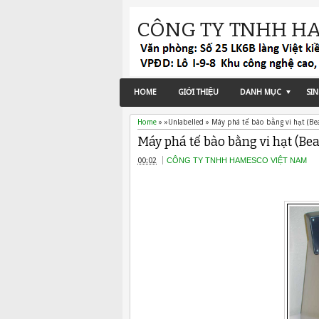
CÔNG TY TNHH H
HOME
GIỚI THIỆU
DANH MỤC
SI
Home
» »Unlabelled »
Máy phá tế bào bằng vi hạt (Be
Máy phá tế bào bằng vi hạt (Bea
00:02
CÔNG TY TNHH HAMESCO VIỆT NAM