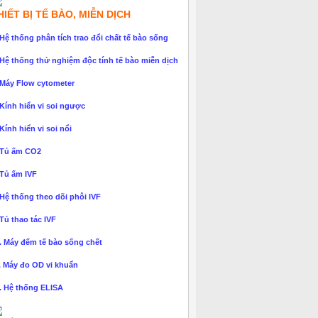
HIẾT BỊ TẾ BÀO, MIỄN DỊCH
 Hệ thống phân tích trao đổi chất tế bào sống
 Hệ thống thử nghiệm độc tính tế bào miễn dịch
 Máy Flow cytometer
 Kính hiển vi soi ngược
 Kính hiển vi soi nổi
 Tủ ấm CO2
 Tủ ấm IVF
 Hệ thống theo dõi phôi IVF
 Tủ thao tác IVF
. Máy đếm tế bào sống chết
. Máy đo OD vi khuẩn
. Hệ thống ELISA