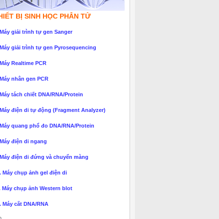
HIẾT BỊ SINH HỌC PHÂN TỬ
 Máy giải trình tự gen Sanger
 Máy giải trình tự gen Pyrosequencing
 Máy Realtime PCR
 Máy nhân gen PCR
 Máy tách chiết DNA/RNA/Protein
 Máy điện di tự động (Fragment Analyzer)
 Máy quang phổ đo DNA/RNA/Protein
 Máy điện di ngang
 Máy điện di đứng và chuyển màng
. Máy chụp ảnh gel điện di
. Máy chụp ảnh Western blot
. Máy cắt DNA/RNA