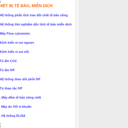
HIẾT BỊ TẾ BÀO, MIỄN DỊCH
 Hệ thống phân tích trao đổi chất tế bào sống
 Hệ thống thử nghiệm độc tính tế bào miễn dịch
 Máy Flow cytometer
 Kính hiển vi soi ngược
 Kính hiển vi soi nổi
 Tủ ấm CO2
 Tủ ấm IVF
 Hệ thống theo dõi phôi IVF
 Tủ thao tác IVF
. Máy đếm tế bào sống chết
. Máy đo OD vi khuẩn
. Hệ thống ELISA