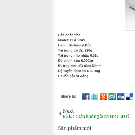
Cân phân tích
Model: CPA 224S
Hãng: Sartorius/ Đức
Tải trọng tối đa: 220g
Tải trọng nhỏ nhất: 0.02g
Độ chính xác: 0.0001g
Đường kính đĩa cân: 80mm
Độ tuyến tính: =< +/-0.1mg
Chuẩn nội tự động
Next
Bộ lọc chân không (Solvent Filter)
Sản phẩm mới