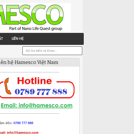
ẤT
LIÊN HỆ
iên hệ Hamesco Việt Nam
--------------------------------------------------
--------------------------------------------------
ám đốc:
0789 777 888
ail:
info@hamesco.com