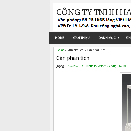
CÔNG TY TNHH H
HOME
GIỚI THIỆU
DANH MỤC
SI
Home
» »Unlabelled »
Cân phân tích
Cân phân tích
18:53
CÔNG TY TNHH HAMESCO VIỆT NAM