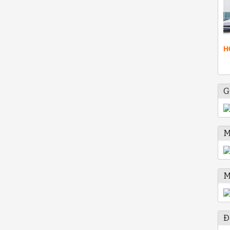
H
G
M
M
Đ