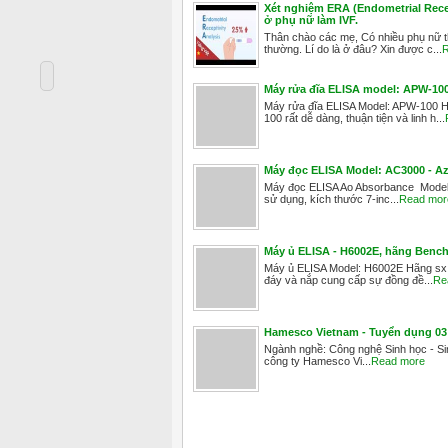
Xét nghiệm ERA (Endometrial Recep
ở phụ nữ làm IVF.
Thân chào các mẹ, Có nhiều phụ nữ thấ
thường. Lí do là ở đâu? Xin được c...
R
Máy rửa đĩa ELISA model: APW-1
Máy rửa đĩa ELISA Model: APW-100 
100 rất dễ dàng, thuận tiện và linh h...
Máy đọc ELISA Model: AC3000 - Az
Máy đọc ELISA Ao Absorbance Model: 
sử dụng, kích thước 7-inc...
Read mor
Máy ủ ELISA - H6002E, hãng Benchm
Máy ủ ELISA Model: H6002E Hãng sx: 
đáy và nắp cung cấp sự đồng đề...
Re
Hamesco Vietnam - Tuyển dụng 03 
Ngành nghề: Công nghệ Sinh học - Sin
công ty Hamesco Vi...
Read more