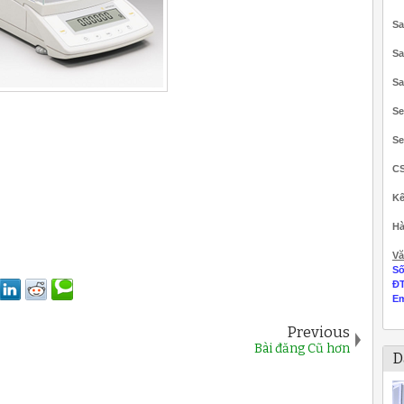
Sa
Sa
Sa
Se
Se
C
Kế
Hà
Vă
Số
Đ
Em
Previous
Bài đăng Cũ hơn
D