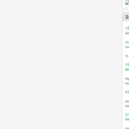
B
Tố
là
Ứn
ch
Vị
Tố
là
Ng
na
K
An
bả
17
PI
Ha