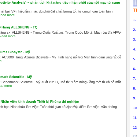
tivity Analysis) – phân tích khả năng tiếp nhận phôi của nội mạc tử cung
T
t bại IVF nhiều lần, mặc dù phôi đạt chất lượng tốt, tử cung hoàn toàn bình
ead more
1.
00 Hãng ALLSHENG - TQ
2.
Hãng sx: ALLSHENG - Trung Quốc Xuất xứ: Trung Quốc Mô tả: Máy rửa đĩa APW-
Read more
3.
4.
ures Biosyste - Mỹ
AC3000 Hãng: Azures Biosyste - Mỹ Tính năng nổi trội Màn hình cảm ứng rất dễ
5.
e
6.
ark Scientific - Mỹ
7.
Benchmark Scientific - Mỹ Xuất xứ: TQ Mô tả: "Làm nóng đồng thời từ cả bề mặt
ad more
8.
9.
Nhân viên kinh doanh Thiết bị Phòng thí nghiệm
h học Hình thức làm việc: Toàn thời gian cố định Địa điểm làm việc: văn phòng
10
11
12