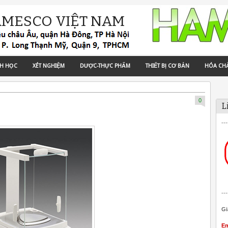
AMESCO VIỆT NAM
NH HỌC
XÉT NGHIỆM
DƯỢC-THỰC PHẨM
THIẾT BỊ CƠ BẢN
HÓA CH
0
L
---
---
Gi
Em