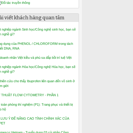
ài viết khách hàng quan tâm
t nghiệp ngành Sinh học/Công nghệ sinh học, bạn sẽ
m nghề gì?
g dụng của PHENOL / CHLOROFORM trong tách
iết DNA, RNA
 doanh nhân Việt kiều và phù sa đắp bồi trí tuệ Việt
t nghiệp ngành Hóa học/Công nghệ Hóa học, bạn sẽ
m nghề gì?
hiên cứu cho thấy Ibuprofen liên quan đến vô sinh ở
m giới
Ỹ THUẬT FLOW CYTOMETRY - PHẦN 1
 toàn phòng thí nghiệm (P1): Trang phục và thiết bị
o hộ
 LƯU Ý ĐỂ NÂNG CAO TÍNH CHÍNH XÁC CỦA
PET
mesco Vietnam - Tuyển dụng 03 cử nhân Công