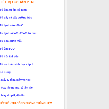
HIẾT BỊ CƠ BẢN PTN
 Tủ ấm, tủ ấm có lạnh
 Tủ sấy và sấy cưỡng bức
 Tủ lạnh sâu -86oC
 Tủ lạnh -45oC, -20oC, tủ mát
 Tủ bảo quản mẫu
 Tủ ấm BOD
 Tủ hút khí độc
 Tủ an toàn sinh học cấp II
 Lò nung
. Máy ly tâm, máy vortex
. Máy lắc ngang, tủ ấm lắc
. Máy đo pH, độ dẫn
IẾT KẾ - THI CÔNG PHÒNG THÍ NGHIỆM