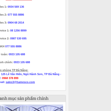
les 1:
0934 569 136
les 2:
077 555 8886
les 3:
0904 68 2014
rvice 1:
08 1256 8899
rvice 2:
0987 530 695
SKH
077 555 8886
 toán:
0933 105 688
nh chính:
0933 105 688
n phòng TP Đà Nẵng:
 125 Lê Văn Hiến, Ngũ Hành Sơn, TP Đà Nẵng -
T:
0968 378 899
ail:
sales3@hamesco.com
anh mục sản phẩm chính