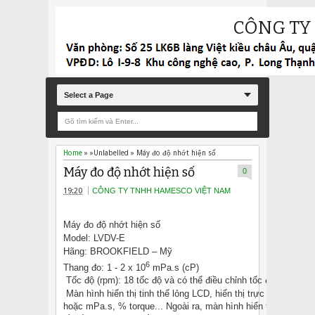
CÔNG TY
Select a Page
Home
» »Unlabelled »
Máy đo độ nhớt hiện số
Máy đo độ nhớt hiện số
0
19:20
CÔNG TY TNHH HAMESCO VIỆT NAM
Máy đo độ nhớt hiện số
Model: LVDV-E
Hãng: BROOKFIELD – Mỹ
6
Thang đo: 1 - 2 x 10
mPa.s (cP)
Tốc độ (rpm): 18 tốc độ và có thể điều chỉnh tốc độ khác nh
Màn hình hiển thị tinh thể lỏng LCD, hiển thị trực tiếp theo đ
hoặc mPa.s, % torque... Ngoài ra, màn hình hiển thị còn cho 