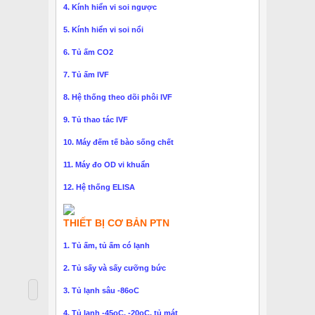
4. Kính hiển vi soi ngược
5. Kính hiển vi soi nổi
6. Tủ ấm CO2
7. Tủ ấm IVF
8. Hệ thống theo dõi phôi IVF
9. Tủ thao tác IVF
10. Máy đếm tế bào sống chết
11. Máy đo OD vi khuẩn
12. Hệ thống ELISA
THIẾT BỊ CƠ BẢN PTN
1. Tủ ấm, tủ ấm có lạnh
2. Tủ sấy và sấy cưỡng bức
3. Tủ lạnh sâu -86oC
4. Tủ lạnh -45oC, -20oC, tủ mát