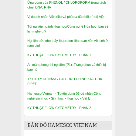
Ứng dụng của PHENOL / CHLOROFORM trong tách
chiết DNA, RNA
Vị doanh nhân Việt kiều và phù sa đắp bồi trí tuệ Việt
Tốt nghiệp ngành Hóa học/Công nghệ Hóa học, bạn sẽ
làm nghề gì?
Nghiên cứu cho thấy Ibuprofen liên quan đến vô sinh ở
nam giới
KỸ THUẬT FLOW CYTOMETRY - PHẦN 1
An toàn phòng thí nghiệm (P1): Trang phục và thiết bị
bảo hộ
17 LƯU Ý ĐỂ NÂNG CAO TÍNH CHÍNH XÁC CỦA
PIPET
Hamesco Vietnam - Tuyển dụng 03 cử nhân Công
nghệ sinh học - Sinh học - Hóa học - Vật lý
KỸ THUẬT FLOW CYTOMETRY - PHẦN 2
BẢN ĐỒ HAMESCO VIETNAM