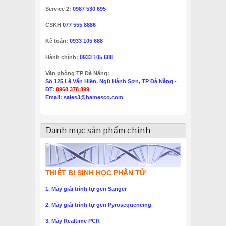
Service 2:
0987 530 695
CSKH
077 555 8886
Kế toán:
0933 105 688
Hành chính:
0933 105 688
Văn phòng TP Đà Nẵng:
Số 125 Lê Văn Hiến, Ngũ Hành Sơn, TP Đà Nẵng -
ĐT:
0968 378 899
Email:
sales3@hamesco.com
Danh mục sản phẩm chính
THIẾT BỊ SINH HỌC PHÂN TỬ
1. Máy giải trình tự gen Sanger
2. Máy giải trình tự gen Pyrosequencing
3. Máy Realtime PCR