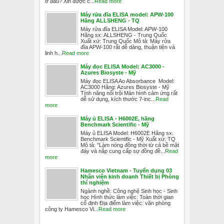
ở đâu? Xin được c...
Read more
Máy rửa đĩa ELISA model: APW-100
Hãng ALLSHENG - TQ
Máy rửa đĩa ELISA Model: APW-100
Hãng sx: ALLSHENG - Trung Quốc
Xuất xứ: Trung Quốc Mô tả: Máy rửa
đĩa APW-100 rất dễ dàng, thuận tiện và
linh h...
Read more
Máy đọc ELISA Model: AC3000 -
Azures Biosyste - Mỹ
Máy đọc ELISA Ao Absorbance Model:
AC3000 Hãng: Azures Biosyste - Mỹ
Tính năng nổi trội Màn hình cảm ứng rất
dễ sử dụng, kích thước 7-inc...
Read
more
Máy ủ ELISA - H6002E, hãng
Benchmark Scientific - Mỹ
Máy ủ ELISA Model: H6002E Hãng sx:
Benchmark Scientific - Mỹ Xuất xứ: TQ
Mô tả: "Làm nóng đồng thời từ cả bề mặt
đáy và nắp cung cấp sự đồng đề...
Read
more
Hamesco Vietnam - Tuyển dụng 03
Nhân viên kinh doanh Thiết bị Phòng
thí nghiệm
Ngành nghề: Công nghệ Sinh học - Sinh
học Hình thức làm việc: Toàn thời gian
cố định Địa điểm làm việc: văn phòng
công ty Hamesco Vi...
Read more