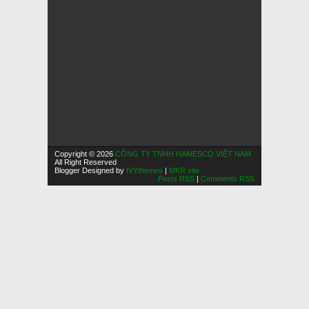
Copyright © 2026
CÔNG TY TNHH HAMESCO VIỆT NAM
All Right Reserved
Blogger Designed by
IVYthemes
|
MKR site
Posts RSS
|
Comments RSS