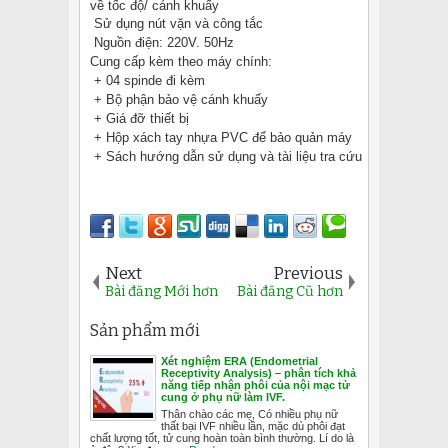
về tốc độ/ cánh khuấy
Sử dụng nút vặn và công tắc
Nguồn điện: 220V. 50Hz
Cung cấp kèm theo máy chính:
+ 04 spinde đi kèm
+ Bộ phận bảo vệ cánh khuấy
+ Giá đỡ thiết bị
+ Hộp xách tay nhựa PVC để bảo quản máy
+ Sách hướng dẫn sử dụng và tài liệu tra cứu
Next
Previous
Bài đăng Mới hơn
Bài đăng Cũ hơn
Sản phẩm mới
Xét nghiệm ERA (Endometrial
Receptivity Analysis) – phân tích khả
năng tiếp nhận phôi của nội mạc tử
cung ở phụ nữ làm IVF.
Thân chào các mẹ, Có nhiều phụ nữ
thất bại IVF nhiều lần, mặc dù phôi đạt
chất lượng tốt, tử cung hoàn toàn bình thường. Lí do là