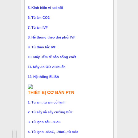
5. Kính hiển vi soi nổi
6. Tủ ấm CO2
7. Tủ ấm IVF
8. Hệ thống theo dõi phôi IVF
9. Tủ thao tác IVF
10. Máy đếm tế bào sống chết
11. Máy đo OD vi khuẩn
12. Hệ thống ELISA
THIẾT BỊ CƠ BẢN PTN
1. Tủ ấm, tủ ấm có lạnh
2. Tủ sấy và sấy cưỡng bức
3. Tủ lạnh sâu -86oC
4. Tủ lạnh -45oC, -20oC, tủ mát