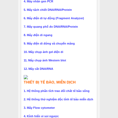
4. Máy nhân gen PCR
5. Máy tách chiết DNA/RNA/Protein
6. Máy điện di tự động (Fragment Analyzer)
7. Máy quang phổ đo DNA/RNA/Protein
8. Máy điện di ngang
9. Máy điện di đứng và chuyển màng
10. Máy chụp ảnh gel điện di
11. Máy chụp ảnh Western blot
12. Máy cắt DNA/RNA
THIẾT BỊ TẾ BÀO, MIỄN DỊCH
1. Hệ thống phân tích trao đổi chất tế bào sống
2. Hệ thống thử nghiệm độc tính tế bào miễn dịch
3. Máy Flow cytometer
4. Kính hiển vi soi ngược