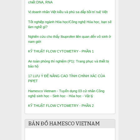
chiết DNA, RNA
Vị doanh nhân Việt kiều và phù sa đắp bồi trí tuệ Việt
Tốt nghiệp ngành Hóa học/Công nghệ Hóa học, bạn sẽ
làm nghề gì?
Nghiên cứu cho thấy Ibuprofen liên quan đến vô sinh ở
nam giới
KỸ THUẬT FLOW CYTOMETRY - PHẦN 1
An toàn phòng thí nghiệm (P1): Trang phục và thiết bị
bảo hộ
17 LƯU Ý ĐỂ NÂNG CAO TÍNH CHÍNH XÁC CỦA
PIPET
Hamesco Vietnam - Tuyển dụng 03 cử nhân Công
nghệ sinh học - Sinh học - Hóa học - Vật lý
KỸ THUẬT FLOW CYTOMETRY - PHẦN 2
BẢN ĐỒ HAMESCO VIETNAM