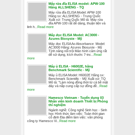
Máy rửa đĩa ELISA model: APW-100
Hãng ALLSHENG - TQ
Máy rửa đĩa ELISA Model: APW-100
Hãng sx: ALLSHENG - Trung Quốc
Xuất xứ: Trung Quốc Mô tả: Máy rửa
đĩa APW-100 rất dễ dàng, thuận tiện và
linh h...
Read more
Máy đọc ELISA Model: AC3000 -
Azures Biosyste - Mỹ
Máy đọc ELISA Ao Absorbance Model:
AC3000 Hãng: Azures Biosyste - Mỹ
Tính năng nổi trội Màn hình cảm ứng rất
dễ sử dụng, kích thước 7-inc...
Read
more
Máy ủ ELISA - H6002E, hãng
Benchmark Scientific - Mỹ
Máy ủ ELISA Model: H6002E Hãng sx:
Benchmark Scientific - Mỹ Xuất xứ: TQ
Mô tả: "Làm nóng đồng thời từ cả bề mặt
đáy và nắp cung cấp sự đồng đề...
Read
more
Hamesco Vietnam - Tuyển dụng 03
Nhân viên kinh doanh Thiết bị Phòng
thí nghiệm
Ngành nghề: Công nghệ Sinh học - Sinh
học Hình thức làm việc: Toàn thời gian
cố định Địa điểm làm việc: văn phòng
công ty Hamesco Vi...
Read more