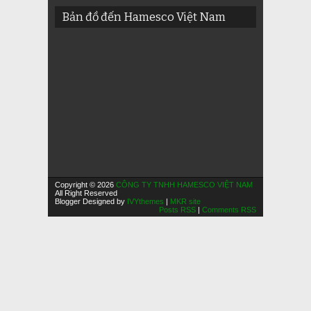
Bản đồ đến Hamesco Việt Nam
Copyright © 2026
CÔNG TY TNHH HAMESCO VIỆT NAM
All Right Reserved
Blogger Designed by
IVYthemes
|
MKR site
Posts RSS
|
Comments RSS