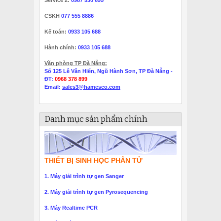
CSKH
077 555 8886
Kế toán:
0933 105 688
Hành chính:
0933 105 688
Văn phòng TP Đà Nẵng:
Số 125 Lê Văn Hiến, Ngũ Hành Sơn, TP Đà Nẵng -
ĐT:
0968 378 899
Email:
sales3@hamesco.com
Danh mục sản phẩm chính
THIẾT BỊ SINH HỌC PHÂN TỬ
1. Máy giải trình tự gen Sanger
2. Máy giải trình tự gen Pyrosequencing
3. Máy Realtime PCR