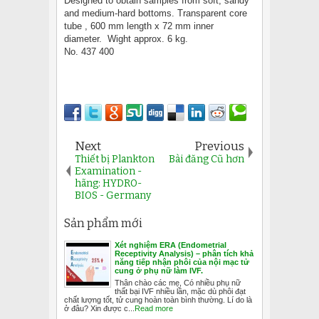
Designed to obtain samples from soft, sandy
and medium-hard bottoms. Transparent core
tube , 600 mm length x 72 mm inner
diameter. Wight approx. 6 kg.
No. 437 400
Next
Previous
Thiết bị Plankton
Bài đăng Cũ hơn
Examination -
hãng: HYDRO-
BIOS - Germany
Sản phẩm mới
Xét nghiệm ERA (Endometrial
Receptivity Analysis) – phân tích khả
năng tiếp nhận phôi của nội mạc tử
cung ở phụ nữ làm IVF.
Thân chào các mẹ, Có nhiều phụ nữ
thất bại IVF nhiều lần, mặc dù phôi đạt
chất lượng tốt, tử cung hoàn toàn bình thường. Lí do là
ở đâu? Xin được c...
Read more