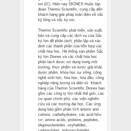
ion (IC). Hiện nay DIONEX thuộc tập
đoàn Thermo Scientific, cung cấp đến
khách hàng giải pháp toàn diện về sắc
ký lỏng và sắc ký ion.
Thermo Scientific phát triển, sản xuất,
bán và cung cấp các dịch vụ của Sắc
ký Ion để phân tách, phân lập và xác
định các thành phần của hỗn hợp các
chất hóa học. Hệ thống sản phẩm Sắc
ký Ion Dionex và các chất hóa học
phân tách được sử dụng trong môi
trường, thực phẩm và nước giải khát,
dược phẩm, khoa học sự sống, công
nghệ sinh học, hóa học, hóa dầu, công
nghiệp năng lượng và điện tử. Khách
hàng của Thermo Scientific Dionex bao
gồm các công ty lớn nhất thế giới, các
cơ quan chính phủ, các viện nghiên
cứu và các trường đại học. Các ứng
dụng bao gồm phân tích anions and
cations, carbohydrates, các acid hữu
cơ, amino acids, proteins, peptides,
oligonucleotides, oxyhalides,
carboxylates, polysaccharides,