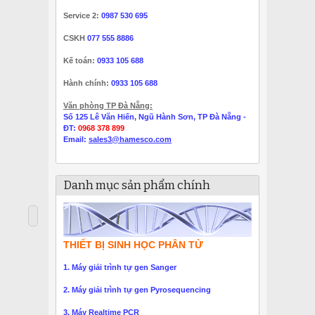
Service 2:
0987 530 695
CSKH
077 555 8886
Kế toán:
0933 105 688
Hành chính:
0933 105 688
Văn phòng TP Đà Nẵng:
Số 125 Lê Văn Hiến, Ngũ Hành Sơn, TP Đà Nẵng -
ĐT:
0968 378 899
Email:
sales3@hamesco.com
Danh mục sản phẩm chính
THIẾT BỊ SINH HỌC PHÂN TỬ
1. Máy giải trình tự gen Sanger
2. Máy giải trình tự gen Pyrosequencing
3. Máy Realtime PCR