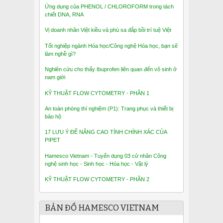
Ứng dụng của PHENOL / CHLOROFORM trong tách
chiết DNA, RNA
Vị doanh nhân Việt kiều và phù sa đắp bồi trí tuệ Việt
Tốt nghiệp ngành Hóa học/Công nghệ Hóa học, bạn sẽ
làm nghề gì?
Nghiên cứu cho thấy Ibuprofen liên quan đến vô sinh ở
nam giới
KỸ THUẬT FLOW CYTOMETRY - PHẦN 1
An toàn phòng thí nghiệm (P1): Trang phục và thiết bị
bảo hộ
17 LƯU Ý ĐỂ NÂNG CAO TÍNH CHÍNH XÁC CỦA
PIPET
Hamesco Vietnam - Tuyển dụng 03 cử nhân Công
nghệ sinh học - Sinh học - Hóa học - Vật lý
KỸ THUẬT FLOW CYTOMETRY - PHẦN 2
BẢN ĐỒ HAMESCO VIETNAM