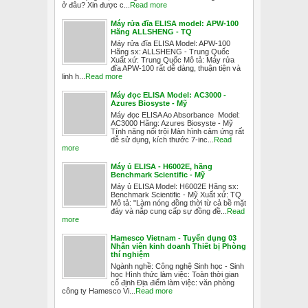
ở đâu? Xin được c...
Read more
Máy rửa đĩa ELISA model: APW-100
Hãng ALLSHENG - TQ
Máy rửa đĩa ELISA Model: APW-100
Hãng sx: ALLSHENG - Trung Quốc
Xuất xứ: Trung Quốc Mô tả: Máy rửa
đĩa APW-100 rất dễ dàng, thuận tiện và
linh h...
Read more
Máy đọc ELISA Model: AC3000 -
Azures Biosyste - Mỹ
Máy đọc ELISA Ao Absorbance Model:
AC3000 Hãng: Azures Biosyste - Mỹ
Tính năng nổi trội Màn hình cảm ứng rất
dễ sử dụng, kích thước 7-inc...
Read
more
Máy ủ ELISA - H6002E, hãng
Benchmark Scientific - Mỹ
Máy ủ ELISA Model: H6002E Hãng sx:
Benchmark Scientific - Mỹ Xuất xứ: TQ
Mô tả: "Làm nóng đồng thời từ cả bề mặt
đáy và nắp cung cấp sự đồng đề...
Read
more
Hamesco Vietnam - Tuyển dụng 03
Nhân viên kinh doanh Thiết bị Phòng
thí nghiệm
Ngành nghề: Công nghệ Sinh học - Sinh
học Hình thức làm việc: Toàn thời gian
cố định Địa điểm làm việc: văn phòng
công ty Hamesco Vi...
Read more