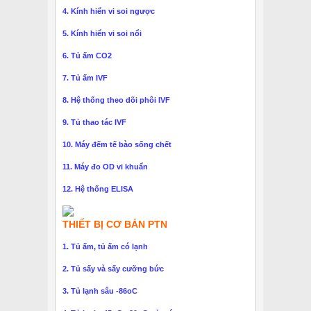
4. Kính hiển vi soi ngược
5. Kính hiển vi soi nổi
6. Tủ ấm CO2
7. Tủ ấm IVF
8. Hệ thống theo dõi phôi IVF
9. Tủ thao tác IVF
10. Máy đếm tế bào sống chết
11. Máy đo OD vi khuẩn
12. Hệ thống ELISA
THIẾT BỊ CƠ BẢN PTN
1. Tủ ấm, tủ ấm có lạnh
2. Tủ sấy và sấy cưỡng bức
3. Tủ lạnh sâu -86oC