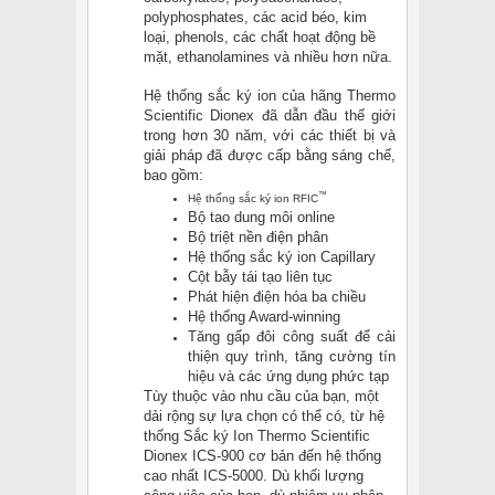
polyphosphates, các acid béo, kim
loại, phenols, các chất hoạt động bề
mặt, ethanolamines và nhiều hơn nữa.
Hệ thống sắc ký ion của hãng Thermo
Scientific Dionex đã dẫn đầu thế giới
trong hơn 30 năm, với các thiết bị và
giải pháp đã được cấp bằng sáng chế,
bao gồm:
™
Hệ thống sắc ký ion RFIC
Bộ tao dung môi online
Bộ triệt nền điện phân
Hệ thống sắc ký ion Capillary
Cột bẫy tái tạo liên tục
Phát hiện điện hóa ba chiều
Hệ thống Award-winning
Tăng gấp đôi công suất để cải
thiện quy trình, tăng cường tín
hiệu và các ứng dụng phức tạp
Tùy thuộc vào nhu cầu của bạn, một
dải rộng sự lựa chọn có thể có, từ hệ
thống Sắc ký Ion Thermo Scientific
Dionex ICS-900 cơ bản đến hệ thống
cao nhất ICS-5000. Dù khối lượng