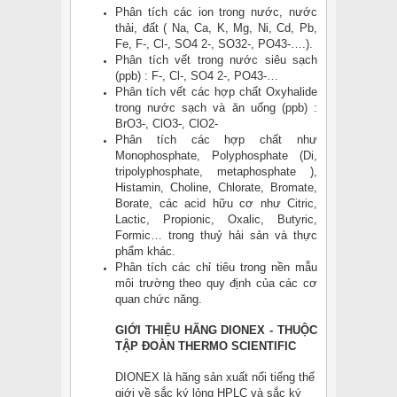
Phân tích các ion trong nước, nước
thải, đất ( Na, Ca, K, Mg, Ni, Cd, Pb,
Fe, F-, Cl-, SO4 2-, SO32-, PO43-….).
Phân tích vết trong nước siêu sạch
(ppb) : F-, Cl-, SO4 2-, PO43-…
Phân tích vết các hợp chất Oxyhalide
trong nước sạch và ăn uống (ppb) :
BrO3-, ClO3-, ClO2-
Phân tích các hợp chất như
Monophosphate, Polyphosphate (Di,
tripolyphosphate, metaphosphate ),
Histamin, Choline, Chlorate, Bromate,
Borate, các acid hữu cơ như Citric,
Lactic, Propionic, Oxalic, Butyric,
Formic… trong thuỷ hải sản và thực
phẩm khác.
Phân tích các chỉ tiêu trong nền mẫu
môi trường theo quy định của các cơ
quan chức năng.
GIỚI THIỆU HÃNG DIONEX - THUỘC
TẬP ĐOÀN THERMO SCIENTIFIC
DIONEX là hãng sản xuất nổi tiếng thế
giới về sắc ký lỏng HPLC và sắc ký