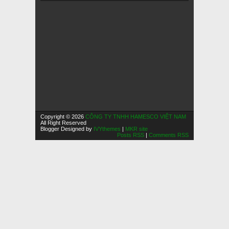
Copyright © 2026
CÔNG TY TNHH HAMESCO VIỆT NAM
All Right Reserved
Blogger Designed by
IVYthemes
|
MKR site
Posts RSS
|
Comments RSS