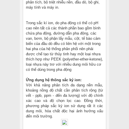
phân tích, bộ triệt nhiễu nền, đầu dò, bộ ghi,
máy tính và máy in.
Trong sắc kí ion, do pha động có thể có pH
cao nên tất cả các thành phần bao gồm bình
chứa pha động, đường dẫn pha động, các
van, bơm, bộ phận lấy mẫu, cột, tế bào cảm
biến của đầu dò đều có liên hệ với một trong
hai pha của hệ thống phân phối nên phải
được chế tạo từ thủy tinh hay một loại nhựa
thích hợp như PEEK (polyether-ether-ketone),
loại nhựa này trơ với nhiều dung môi hữu cơ
có thể dùng trong pha động
Ứng dụng hệ thống sắc ký ion:
Với khả năng phân tích đa dạng nền mẫu,
khoảng nồng độ chất cần phân tích rộng (từ
vết - ppb, ppm - đến đa lượng) với độ chính
xác cao và độ chọn lọc cao. Đồng thời,
phương pháp sắc ký ion sử dụng rất ít các
dung môi, hóa chất độc hại ảnh hưởng xấu
đến môi trường.