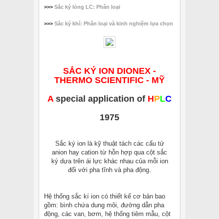
>>>
Sắc ký lỏng LC: Phân loại
>>>
Sắc ký khí: Phân loại và kinh nghiệm lựa chọn
SẮC KÝ ION DIONEX -
THERMO SCIENTIFIC - MỸ
A
special application of
H
P
L
C
1975
Sắc ký ion là kỹ thuật tách các cấu tử
anion hay cation từ hỗn hợp qua cột sắc
ký dựa trên ái lực khác nhau của mỗi ion
đối với pha tĩnh và pha động.
Hệ thống sắc kí ion có thiết kế cơ bản bao
gồm: bình chứa dung môi, đường dẫn pha
động, các van, bơm, hệ thống tiêm mẫu, cột