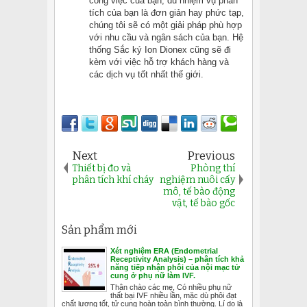
công việc của bạn, dù nhiệm vụ phân
tích của bạn là đơn giản hay phức tạp,
chúng tôi sẽ có một giải pháp phù hợp
với nhu cầu và ngân sách của bạn. Hệ
thống Sắc ký Ion Dionex cũng sẽ đi
kèm với việc hỗ trợ khách hàng và
các dịch vụ tốt nhất thế giới.
Next
Previous
Thiết bị đo và
Phòng thí
phân tích khí cháy
nghiệm nuôi cấy
mô, tế bào động
vật, tế bào gốc
Sản phẩm mới
Xét nghiệm ERA (Endometrial
Receptivity Analysis) – phân tích khả
năng tiếp nhận phôi của nội mạc tử
cung ở phụ nữ làm IVF.
Thân chào các mẹ, Có nhiều phụ nữ
thất bại IVF nhiều lần, mặc dù phôi đạt
chất lượng tốt, tử cung hoàn toàn bình thường. Lí do là