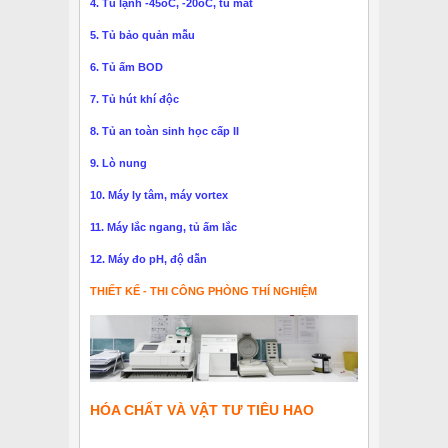
4. Tủ lạnh -45oC, -20oC, tủ mát
5. Tủ bảo quản mẫu
6. Tủ ấm BOD
7. Tủ hút khí độc
8. Tủ an toàn sinh học cấp II
9. Lò nung
10. Máy ly tâm, máy vortex
11. Máy lắc ngang, tủ ấm lắc
12. Máy đo pH, độ dẫn
THIẾT KẾ - THI CÔNG PHÒNG THÍ NGHIỆM
HÓA CHẤT VÀ VẬT TƯ TIÊU HAO