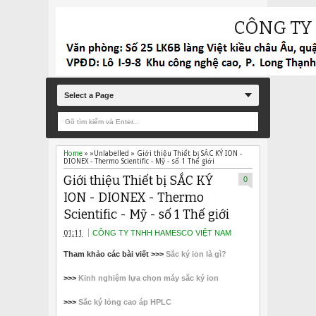
CÔNG TY
Select a Page
Home
» »Unlabelled »
Giới thiệu Thiết bị SẮC KÝ ION -
DIONEX - Thermo Scientific - Mỹ - số 1 Thế giới
Giới thiệu Thiết bị SẮC KÝ
0
ION - DIONEX - Thermo
Scientific - Mỹ - số 1 Thế giới
01:11
CÔNG TY TNHH HAMESCO VIỆT NAM
Tham kh
ảo các bài viết >>>
Sắc ký ion là gì?
>>>
Kinh nghiệm lựa chọn máy sắc ký ion
>>>
Sắc ký lỏng cao áp HPLC