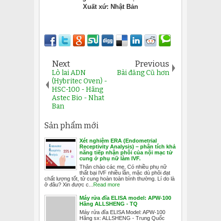
Xuất xứ: Nhật Bản
Next
Previous
Lò lai ADN
Bài đăng Cũ hơn
(Hybritec Oven) -
HSC-100 - Hãng
Astec Bio - Nhat
Ban
Sản phẩm mới
Xét nghiệm ERA (Endometrial
Receptivity Analysis) – phân tích khả
năng tiếp nhận phôi của nội mạc tử
cung ở phụ nữ làm IVF.
Thân chào các mẹ, Có nhiều phụ nữ
thất bại IVF nhiều lần, mặc dù phôi đạt
chất lượng tốt, tử cung hoàn toàn bình thường. Lí do là
ở đâu? Xin được c...
Read more
Máy rửa đĩa ELISA model: APW-100
Hãng ALLSHENG - TQ
Máy rửa đĩa ELISA Model: APW-100
Hãng sx: ALLSHENG - Trung Quốc