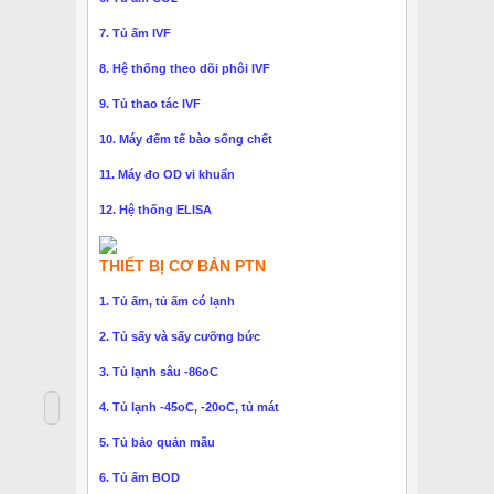
7. Tủ ấm IVF
8. Hệ thống theo dõi phôi IVF
9. Tủ thao tác IVF
10. Máy đếm tế bào sống chết
11. Máy đo OD vi khuẩn
12. Hệ thống ELISA
THIẾT BỊ CƠ BẢN PTN
1. Tủ ấm, tủ ấm có lạnh
2. Tủ sấy và sấy cưỡng bức
3. Tủ lạnh sâu -86oC
4. Tủ lạnh -45oC, -20oC, tủ mát
5. Tủ bảo quản mẫu
6. Tủ ấm BOD