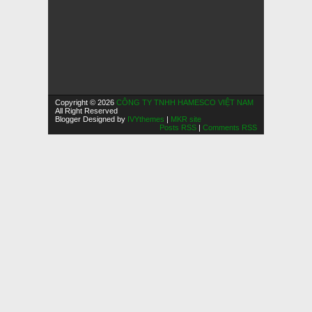
Copyright © 2026
CÔNG TY TNHH HAMESCO VIỆT NAM
All Right Reserved
Blogger Designed by
IVYthemes
|
MKR site
Posts RSS
|
Comments RSS