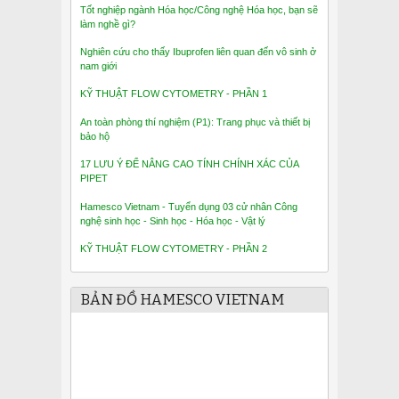
Tốt nghiệp ngành Hóa học/Công nghệ Hóa học, bạn sẽ
làm nghề gì?
Nghiên cứu cho thấy Ibuprofen liên quan đến vô sinh ở
nam giới
KỸ THUẬT FLOW CYTOMETRY - PHẦN 1
An toàn phòng thí nghiệm (P1): Trang phục và thiết bị
bảo hộ
17 LƯU Ý ĐỂ NÂNG CAO TÍNH CHÍNH XÁC CỦA
PIPET
Hamesco Vietnam - Tuyển dụng 03 cử nhân Công
nghệ sinh học - Sinh học - Hóa học - Vật lý
KỸ THUẬT FLOW CYTOMETRY - PHẦN 2
BẢN ĐỒ HAMESCO VIETNAM