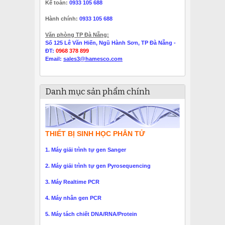
Kế toán:
0933 105 688
Hành chính:
0933 105 688
Văn phòng TP Đà Nẵng:
Số 125 Lê Văn Hiến, Ngũ Hành Sơn, TP Đà Nẵng -
ĐT:
0968 378 899
Email:
sales3@hamesco.com
Danh mục sản phẩm chính
THIẾT BỊ SINH HỌC PHÂN TỬ
1. Máy giải trình tự gen Sanger
2. Máy giải trình tự gen Pyrosequencing
3. Máy Realtime PCR
4. Máy nhân gen PCR
5. Máy tách chiết DNA/RNA/Protein