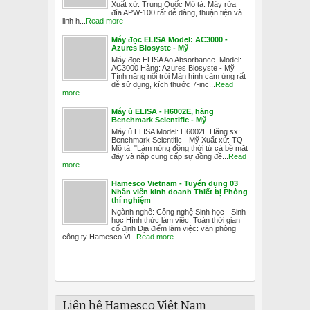
Xuất xứ: Trung Quốc Mô tả: Máy rửa
đĩa APW-100 rất dễ dàng, thuận tiện và
linh h...
Read more
Máy đọc ELISA Model: AC3000 -
Azures Biosyste - Mỹ
Máy đọc ELISA Ao Absorbance Model:
AC3000 Hãng: Azures Biosyste - Mỹ
Tính năng nổi trội Màn hình cảm ứng rất
dễ sử dụng, kích thước 7-inc...
Read
more
Máy ủ ELISA - H6002E, hãng
Benchmark Scientific - Mỹ
Máy ủ ELISA Model: H6002E Hãng sx:
Benchmark Scientific - Mỹ Xuất xứ: TQ
Mô tả: "Làm nóng đồng thời từ cả bề mặt
đáy và nắp cung cấp sự đồng đề...
Read
more
Hamesco Vietnam - Tuyển dụng 03
Nhân viên kinh doanh Thiết bị Phòng
thí nghiệm
Ngành nghề: Công nghệ Sinh học - Sinh
học Hình thức làm việc: Toàn thời gian
cố định Địa điểm làm việc: văn phòng
công ty Hamesco Vi...
Read more
Liên hệ Hamesco Việt Nam