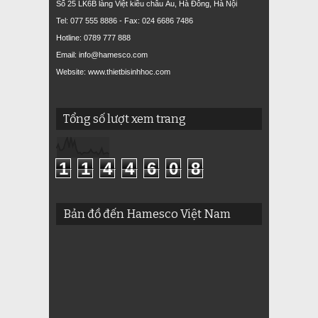
Số 25 LK6B làng Việt kiều châu Âu, Hà Đông, Hà Nội
Tel: 077 555 8886 - Fax: 024 6686 7486
Hotline: 0789 777 888
Email: info@hamesco.com
Website: www.thietbisinhhoc.com
Tổng số lượt xem trang
1
1
4
4
6
0
8
Bản đồ đến Hamesco Việt Nam