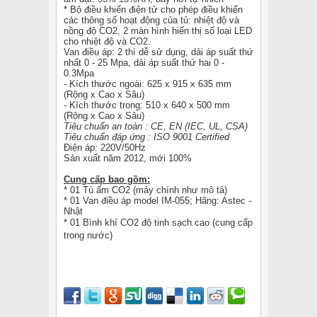
* Bộ điều khiển điện tử cho phép điều khiển
các thông số hoạt động của tủ: nhiệt độ và
nồng độ CO2, 2 màn hình hiển thị số loại LED
cho nhiệt độ và CO2.
Van điều áp: 2 thì dễ sử dụng, dải áp suất thứ
nhất 0 - 25 Mpa, dải áp suất thứ hai 0 -
0.3Mpa
- Kích thước ngoài: 625 x 915 x 635 mm
(Rộng x Cao x Sâu)
- Kích thước trong: 510 x 640 x 500 mm
(Rộng x Cao x Sâu)
Tiêu chuẩn an toàn : CE, EN (IEC, UL, CSA)
Tiêu chuẩn đáp ứng : ISO 9001 Certified
Điện áp: 220V/50Hz
Sản xuất năm 2012, mới 100%
Cung cấp bao gồm:
* 01 Tủ ấm CO2 (máy chính như mô tả)
* 01 Van điều áp model IM-055; Hãng: Astec -
Nhật
* 01 Bình khí CO2 độ tinh sạch cao (cung cấp
trong nước)