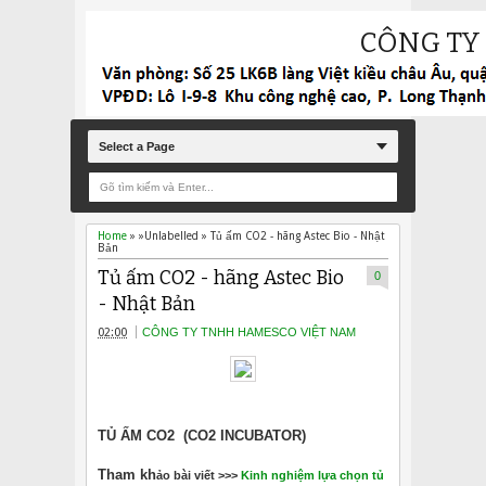
CÔNG TY
Select a Page
Home
» »Unlabelled »
Tủ ấm CO2 - hãng Astec Bio - Nhật
Bản
Tủ ấm CO2 - hãng Astec Bio
0
- Nhật Bản
02:00
CÔNG TY TNHH HAMESCO VIỆT NAM
TỦ ẤM CO2 (CO2 INCUBATOR)
Tham kh
ảo bài viết >>>
Kinh nghiệm lựa chọn tủ