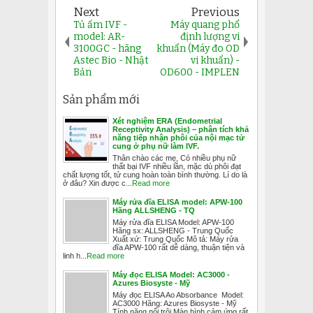
Next
Previous
Tủ ấm IVF -
Máy quang phổ
model: AR-
định lượng vi
3100GC - hãng
khuẩn (Máy đo OD
Astec Bio - Nhật
vi khuẩn) -
Bản
OD600 - IMPLEN
Sản phẩm mới
Xét nghiệm ERA (Endometrial
Receptivity Analysis) – phân tích khả
năng tiếp nhận phôi của nội mạc tử
cung ở phụ nữ làm IVF.
Thân chào các mẹ, Có nhiều phụ nữ
thất bại IVF nhiều lần, mặc dù phôi đạt
chất lượng tốt, tử cung hoàn toàn bình thường. Lí do là
ở đâu? Xin được c...
Read more
Máy rửa đĩa ELISA model: APW-100
Hãng ALLSHENG - TQ
Máy rửa đĩa ELISA Model: APW-100
Hãng sx: ALLSHENG - Trung Quốc
Xuất xứ: Trung Quốc Mô tả: Máy rửa
đĩa APW-100 rất dễ dàng, thuận tiện và
linh h...
Read more
Máy đọc ELISA Model: AC3000 -
Azures Biosyste - Mỹ
Máy đọc ELISA Ao Absorbance Model:
AC3000 Hãng: Azures Biosyste - Mỹ
Tính năng nổi trội Màn hình cảm ứng rất