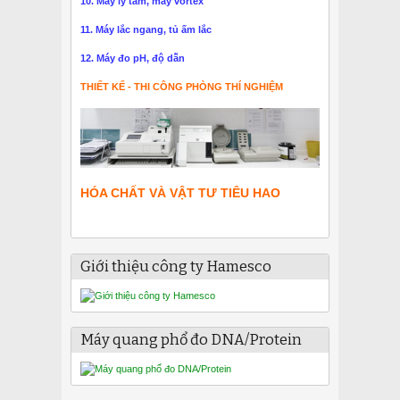
10. Máy ly tâm, máy vortex
11. Máy lắc ngang, tủ ấm lắc
12. Máy đo pH, độ dẫn
THIẾT KẾ - THI CÔNG PHÒNG THÍ NGHIỆM
HÓA CHẤT VÀ VẬT TƯ TIÊU HAO
Giới thiệu công ty Hamesco
Máy quang phổ đo DNA/Protein