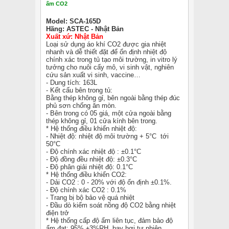
ấm CO2
Model: SCA-165D
Hãng: ASTEC - Nhật Bản
Xuất xứ: Nhật Bản
Loại sử dụng áo khí CO2 được gia nhiệt
nhanh và dễ thiết đặt để ổn định nhiệt độ
chính xác trong tủ tạo môi trường, in vitro lý
tưởng cho nuôi cấy mô, vi sinh vật, nghiên
cứu sản xuất vi sinh, vaccine…
- Dung tích: 163L
- Kết cấu bên trong tủ:
Bằng thép không gỉ, bên ngoài bằng thép đúc
phủ sơn chống ăn mòn.
- Bên trong có 05 giá, một cửa ngoài bằng
thép không gỉ, 01 cửa kính bên trong.
* Hệ thống điều khiển nhiệt độ:
- Nhiệt độ: nhiệt độ môi trường + 5°C tới
50°C
- Độ chính xác nhiệt độ : ±0.1°C
- Độ đồng đều nhiệt độ: ±0.3°C
- Độ phân giải nhiệt độ: 0.1°C
* Hệ thống điều khiển CO2:
- Dải CO2 : 0 - 20% với độ ổn định ±0.1%.
- Độ chính xác CO2 : 0.1%
- Trang bị bộ bảo vệ quá nhiệt
- Đầu dò kiểm soát nồng độ CO2 bằng nhiệt
điện trở
* Hệ thống cấp độ ẩm liên tục, đảm bảo độ
ẩm đạt: 95% ±3%RH, bay hơi tự nhiên