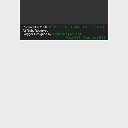
Copyright © 2026
CÔNG TY TNHH HAMESCO VIỆT NAM
All Right Reserved
Blogger Designed by
IVYthemes
|
MKR site
Posts RSS
|
Comments RSS