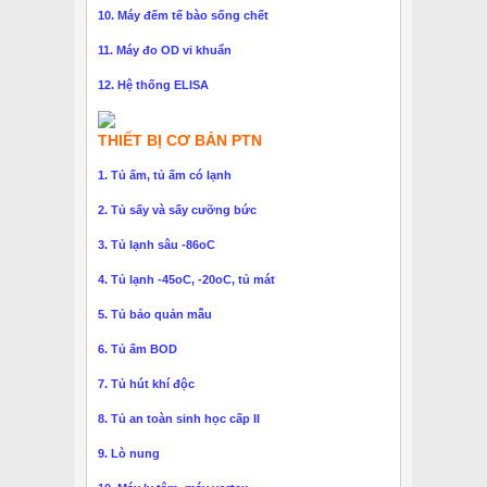
10. Máy đếm tế bào sống chết
11. Máy đo OD vi khuẩn
12. Hệ thống ELISA
THIẾT BỊ CƠ BẢN PTN
1. Tủ ấm, tủ ấm có lạnh
2. Tủ sấy và sấy cưỡng bức
3. Tủ lạnh sâu -86oC
4. Tủ lạnh -45oC, -20oC, tủ mát
5. Tủ bảo quản mẫu
6. Tủ ấm BOD
7. Tủ hút khí độc
8. Tủ an toàn sinh học cấp II
9. Lò nung