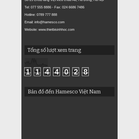
Tel: 077 555 8886 - Fax: 024 6686 7486
Hotline: 0789 777 888
Email: info@hamesco.com
Website: www.thietbisinhhoc.com
Tổng số lượt xem trang
1
1
4
4
0
2
8
Bản đồ đến Hamesco Việt Nam