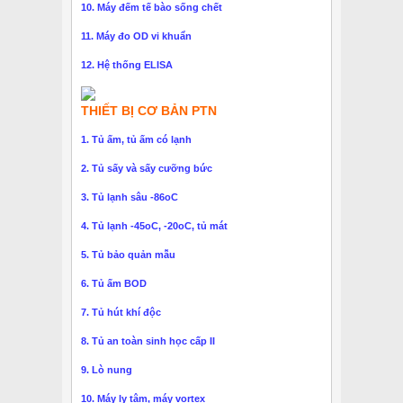
10. Máy đếm tế bào sống chết
11. Máy đo OD vi khuẩn
12. Hệ thống ELISA
THIẾT BỊ CƠ BẢN PTN
1. Tủ ấm, tủ ấm có lạnh
2. Tủ sấy và sấy cưỡng bức
3. Tủ lạnh sâu -86oC
4. Tủ lạnh -45oC, -20oC, tủ mát
5. Tủ bảo quản mẫu
6. Tủ ấm BOD
7. Tủ hút khí độc
8. Tủ an toàn sinh học cấp II
9. Lò nung
10. Máy ly tâm, máy vortex