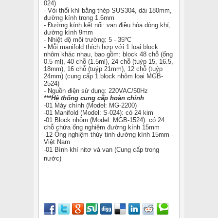
024)
- Vòi thổi khí bằng thép SUS304, dài 180mm,
đường kính trong 1.6mm
- Đường kính kết nối: van điều hòa dòng khí,
đường kính 9mm
- Nhiệt độ môi trường: 5 - 35ºC
- Mỗi manifold thích hợp với 1 loại block
nhôm khác nhau, bao gồm: block 48 chỗ (ống
0.5 ml), 40 chỗ (1.5ml), 24 chỗ (tuýp 15, 16.5,
18mm), 16 chỗ (tuýp 21mm), 12 chỗ (tuýp
24mm) (cung cấp 1 block nhôm loại MGB-
2524)
- Nguồn điện sử dụng: 220VAC/50Hz
***Hệ thống cung cấp hoàn chỉnh
-01 Máy chính (Model: MG-2200)
-01 Manifold (Model: S-024): có 24 kim
-01 Block nhôm (Model: MGB-1524): có 24
chỗ chứa ống nghiệm đường kính 15mm
-12 Ống nghiệm thủy tinh đường kính 15mm -
Việt Nam
-01 Bình khí nitơ và van (Cung cấp trong
nước)