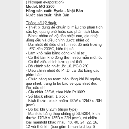
( Nitrogen evaporation)
Model: MG-2200
Hãng sản xuất: Eyela - Nhật Bản
Nước sản xuất: Nhật Bản
Thông số kỹ thuật:
- Thiết bị dùng để chuẩn bị mẫu cho phân tích
sắc ký, quang phổ hoặc các phân tích khác
- Block nhôm có độ dẫn nhiệt cao, gia nhiệt
đồng đều và điều chỉnh được nhiệt độ
- Dải nhiệt độ điều chỉnh: nhiệt độ môi trường
+ 5ºC đến 200ºC, hiển thị số.
- Làm khô mẫu bằng dòng khí ni tơ
- Có thể làm khô đồng thời nhiều mẫu một lúc
- Có thể điều chỉnh lượng khí thổi
- Độ chính xác nhiệt độ: ±0.1ºC-0.2ºC
- Điều chỉnh nhiệt độ P.I.D, cài đặt bằng các
phím bấm
- Chức năng an toàn: báo động khi lỗi nguồn,
quá nhiệt, trang bị bộ bảo vệ quá nhiệt độc
lập, cầu chì
- Gia nhiệt 235W, cảm biến Pt100Ώ
- Số block nhôm: 1 block
- Kích thước block nhôm: 90W x 125D x 70H
(mm)
- Bộ lọc khí 0.2µm (dispo type)
- Manifold bằng thép chống gỉ SUS304, kích
thước 170W x 135D x 22H (mm), có nhiều
loại manifold khác nhau: 48, 40, 24, 22, 16,
12 vòi thổi khí (bao gồm 1 manifold loại S-