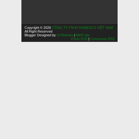
Copyright © 2026
CÔNG TY TNHH HAMESCO VIỆT NAM
All Right Reserved
Blogger Designed by
IVYthemes
|
MKR site
Posts RSS
|
Comments RSS