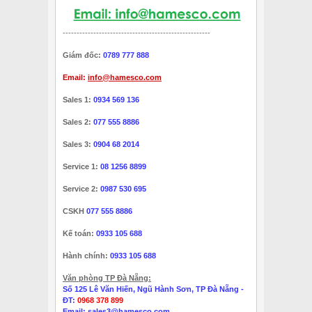
-----------------------------------------------------
Giám đốc:
0789 777 888
Email:
info@hamesco.com
Sales 1:
0934 569 136
Sales 2:
077 555 8886
Sales 3:
0904 68 2014
Service 1:
08 1256 8899
Service 2:
0987 530 695
CSKH
077 555 8886
Kế toán:
0933 105 688
Hành chính:
0933 105 688
Văn phòng TP Đà Nẵng:
Số 125 Lê Văn Hiến, Ngũ Hành Sơn, TP Đà Nẵng -
ĐT:
0968 378 899
Email:
sales3@hamesco.com