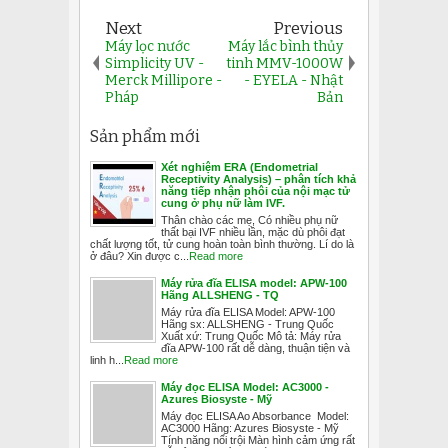
Next
Previous
Máy lọc nước
Máy lắc bình thủy
Simplicity UV -
tinh MMV-1000W
Merck Millipore -
- EYELA - Nhật
Pháp
Bản
Sản phẩm mới
Xét nghiệm ERA (Endometrial
Receptivity Analysis) – phân tích khả
năng tiếp nhận phôi của nội mạc tử
cung ở phụ nữ làm IVF.
Thân chào các mẹ, Có nhiều phụ nữ
thất bại IVF nhiều lần, mặc dù phôi đạt
chất lượng tốt, tử cung hoàn toàn bình thường. Lí do là
ở đâu? Xin được c...
Read more
Máy rửa đĩa ELISA model: APW-100
Hãng ALLSHENG - TQ
Máy rửa đĩa ELISA Model: APW-100
Hãng sx: ALLSHENG - Trung Quốc
Xuất xứ: Trung Quốc Mô tả: Máy rửa
đĩa APW-100 rất dễ dàng, thuận tiện và
linh h...
Read more
Máy đọc ELISA Model: AC3000 -
Azures Biosyste - Mỹ
Máy đọc ELISA Ao Absorbance Model:
AC3000 Hãng: Azures Biosyste - Mỹ
Tính năng nổi trội Màn hình cảm ứng rất