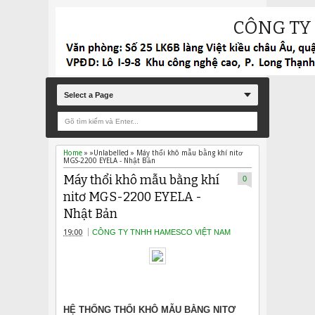
CÔNG TY
Select a Page
Home
» »Unlabelled »
Máy thổi khô mẫu bằng khí nitơ
MGS-2200 EYELA - Nhật Bản
Máy thổi khô mẫu bằng khí
0
nitơ MGS-2200 EYELA -
Nhật Bản
19:00
CÔNG TY TNHH HAMESCO VIỆT NAM
HỆ THỐNG THỔI KHÔ MẪU BẰNG NITƠ