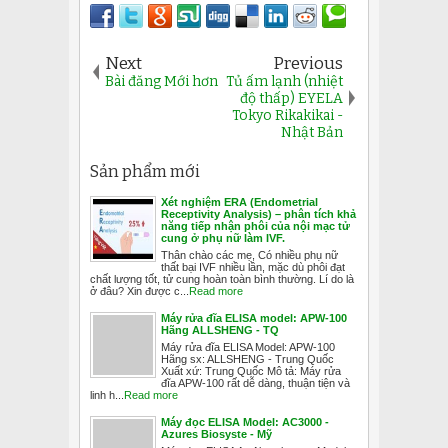
Next
Previous
Bài đăng Mới hơn
Tủ ấm lạnh (nhiệt
độ thấp) EYELA
Tokyo Rikakikai -
Nhật Bản
Sản phẩm mới
Xét nghiệm ERA (Endometrial
Receptivity Analysis) – phân tích khả
năng tiếp nhận phôi của nội mạc tử
cung ở phụ nữ làm IVF.
Thân chào các mẹ, Có nhiều phụ nữ
thất bại IVF nhiều lần, mặc dù phôi đạt
chất lượng tốt, tử cung hoàn toàn bình thường. Lí do là
ở đâu? Xin được c...
Read more
Máy rửa đĩa ELISA model: APW-100
Hãng ALLSHENG - TQ
Máy rửa đĩa ELISA Model: APW-100
Hãng sx: ALLSHENG - Trung Quốc
Xuất xứ: Trung Quốc Mô tả: Máy rửa
đĩa APW-100 rất dễ dàng, thuận tiện và
linh h...
Read more
Máy đọc ELISA Model: AC3000 -
Azures Biosyste - Mỹ