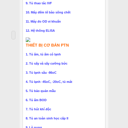
9. Tủ thao tác IVF
10. Máy đếm tế bào sống chết
11. Máy đo OD vi khuẩn
12. Hệ thống ELISA
THIẾT BỊ CƠ BẢN PTN
1. Tủ ấm, tủ ấm có lạnh
2. Tủ sấy và sấy cưỡng bức
3. Tủ lạnh sâu -86oC
4. Tủ lạnh -45oC, -20oC, tủ mát
5. Tủ bảo quản mẫu
6. Tủ ấm BOD
7. Tủ hút khí độc
8. Tủ an toàn sinh học cấp II
9. Lò nung