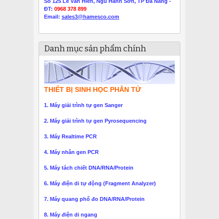
Số 125 Lê Văn Hiến, Ngũ Hành Sơn, TP Đà Nẵng -
ĐT:
0968 378 899
Email:
sales3@hamesco.com
Danh mục sản phẩm chính
THIẾT BỊ SINH HỌC PHÂN TỬ
1. Máy giải trình tự gen Sanger
2. Máy giải trình tự gen Pyrosequencing
3. Máy Realtime PCR
4. Máy nhân gen PCR
5. Máy tách chiết DNA/RNA/Protein
6. Máy điện di tự động (Fragment Analyzer)
7. Máy quang phổ đo DNA/RNA/Protein
8. Máy điện di ngang