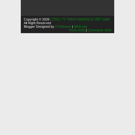
Copyright © 2026
CÔNG TY TNHH HAMESCO VIỆT NAM
All Right Reserved
Blogger Designed by
IVYthemes
|
MKR site
Posts RSS
|
Comments RSS