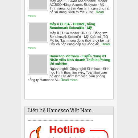
Máy đọc ELISA Ao Absorbance Model:
AC3000 Hãng: Azures Biosyste - Mỹ
Tính năng nổi trội Màn hình cảm ứng rất
dễ sử dụng, kích thước 7-inc...
Read
more
Máy ủ ELISA - H6002E, hãng
Benchmark Scientific - Mỹ
Máy ủ ELISA Model: H6002E Hãng sx:
Benchmark Scientific - Mỹ Xuất xứ: TQ
Mô tả: "Làm nóng đồng thời từ cả bề mặt
đáy và nắp cung cấp sự đồng đề...
Read
more
Hamesco Vietnam - Tuyển dụng 03
Nhân viên kinh doanh Thiết bị Phòng
thí nghiệm
Ngành nghề: Công nghệ Sinh học - Sinh
học Hình thức làm việc: Toàn thời gian
cố định Địa điểm làm việc: văn phòng
công ty Hamesco Vi...
Read more
Liên hệ Hamesco Việt Nam
-----------------------------------------------------