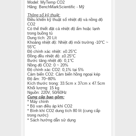
Model: MyTemp CO2
Hãng: BenchMarkScientific - Mỹ
Thông số kỹ thuật:
Điều khiển kỹ thuật số nhiệt độ và nồng độ
CO2
Có thể thiết đặt cả nhiệt độ ấm hoặc lạnh
trong buồng tủ
Dung tích: 20 Lít
Khoảng nhiệt độ: Nhiệt độ môi trường -10°C ~
55°C
Độ chính xác nhiệt: ±0.25°C
Đồng đều nhiệt độ: ±0.25°C
Bước tăng nhiệt độ: 0,1°C
Nồng độ CO2: 0 ~ 20%
Độ chính xác CO2: 0,1% tại 5%
Cảm biến CO2: Cảm biến hồng ngoại kép
Độ ẩm: 70~80%
Kích thước trong: 33.5cm x 37cm x 47.5cm
Khối lượng: 15 kg
Nguồn: 220V, 50/60Hz
Cung cấp bao gồm:
* Máy chính
* Bộ van điều áp khí CO2
* Bình khí CO2 dung tích 80 lít (cung cấp
trong nước)
* Sách hướng dẫn sử dụng