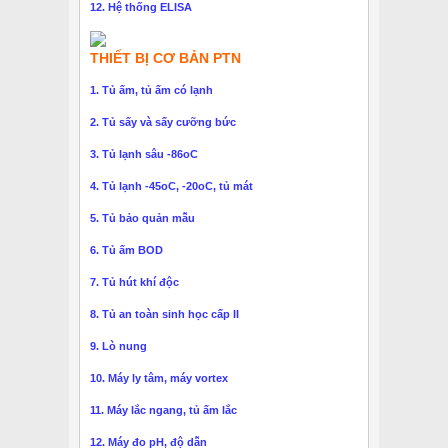
12. Hệ thống ELISA
THIẾT BỊ CƠ BẢN PTN
1. Tủ ấm, tủ ấm có lạnh
2. Tủ sấy và sấy cưỡng bức
3. Tủ lạnh sâu -86oC
4. Tủ lạnh -45oC, -20oC, tủ mát
5. Tủ bảo quản mẫu
6. Tủ ấm BOD
7. Tủ hút khí độc
8. Tủ an toàn sinh học cấp II
9. Lò nung
10. Máy ly tâm, máy vortex
11. Máy lắc ngang, tủ ấm lắc
12. Máy đo pH, độ dẫn