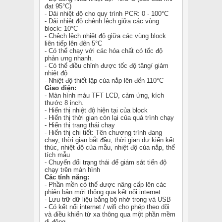
đạt 95°C)
- Dải nhiệt độ cho quy trình PCR: 0 - 100°C
- Dải nhiệt độ chênh lệch giữa các vùng
block: 10°C
- Chêch lệch nhiệt độ giữa các vùng block
liên tiếp lên đên 5°C
- Có thể chạy với các hóa chất có tốc độ
phản ưng nhanh.
- Có thể điều chỉnh được tốc độ tăng/ giảm
nhiệt độ
- Nhiệt độ thiết lập của nắp lên đến 110°C
Giao diện:
- Màn hình màu TFT LCD, cảm ứng, kích
thước 8 inch.
- Hiển thị nhiệt độ hiện tại của block
- Hiển thị thời gian còn lại của quá trình chạy
- Hiển thị trạng thái chạy
- Hiển thị chi tiết: Tên chương trình đang
chạy, thời gian bắt đầu, thời gian dự kiến kết
thúc, nhiệt độ của mẫu, nhiệt độ của nắp, thể
tích mẫu
- Chuyển đổi trạng thái để giám sát tiến độ
chạy trên màn hình
Các tính năng:
- Phần mền có thể được nâng cấp lên các
phiên bản mới thông qua kết nối internet.
- Lưu trữ dữ liệu bằng bộ nhớ trong và USB
- Có kết nối internet / wifi cho phép theo dõi
và điều khiển từ xa thông qua một phần mềm
di động.