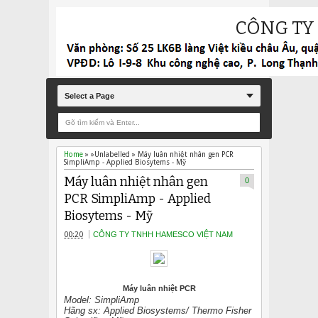
CÔNG TY
Select a Page
Home
» »Unlabelled »
Máy luân nhiệt nhân gen PCR
SimpliAmp - Applied Biosytems - Mỹ
Máy luân nhiệt nhân gen
0
PCR SimpliAmp - Applied
Biosytems - Mỹ
00:20
CÔNG TY TNHH HAMESCO VIỆT NAM
Máy luân nhiệt PCR
Model: SimpliAmp
Hãng sx: Applied Biosystems/ Thermo Fisher