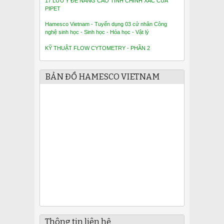
17 LƯU Ý ĐỂ NÂNG CAO TÍNH CHÍNH XÁC CỦA
PIPET
Hamesco Vietnam - Tuyển dụng 03 cử nhân Công
nghệ sinh học - Sinh học - Hóa học - Vật lý
KỸ THUẬT FLOW CYTOMETRY - PHẦN 2
BẢN ĐỒ HAMESCO VIETNAM
Thông tin liên hệ