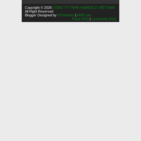
Copyright © 2026
CÔNG TY TNHH HAMESCO VIỆT NAM
All Right Reserved
Blogger Designed by
IVYthemes
|
MKR site
Posts RSS
|
Comments RSS