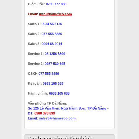
Giám đốc:
0789 777 888
Email:
info@hamesco.com
Sales 1:
0934 569 136
Sales 2:
077 555 8886
Sales 3:
0904 68 2014
Service 1:
08 1256 8899
Service 2:
0987 530 695
CSKH
077 555 8886
Kế toán:
0933 105 688
Hành chính:
0933 105 688
Văn phòng TP Đà Nẵng:
Số 125 Lê Văn Hiến, Ngũ Hành Sơn, TP Đà Nẵng -
ĐT:
0968 378 899
Email:
sales3@hamesco.com
Danh mục sản phẩm chính