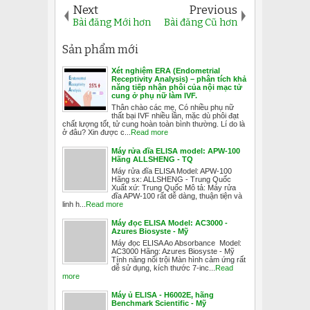
Next
Previous
Bài đăng Mới hơn
Bài đăng Cũ hơn
Sản phẩm mới
Xét nghiệm ERA (Endometrial
Receptivity Analysis) – phân tích khả
năng tiếp nhận phôi của nội mạc tử
cung ở phụ nữ làm IVF.
Thân chào các mẹ, Có nhiều phụ nữ
thất bại IVF nhiều lần, mặc dù phôi đạt
chất lượng tốt, tử cung hoàn toàn bình thường. Lí do là
ở đâu? Xin được c...
Read more
Máy rửa đĩa ELISA model: APW-100
Hãng ALLSHENG - TQ
Máy rửa đĩa ELISA Model: APW-100
Hãng sx: ALLSHENG - Trung Quốc
Xuất xứ: Trung Quốc Mô tả: Máy rửa
đĩa APW-100 rất dễ dàng, thuận tiện và
linh h...
Read more
Máy đọc ELISA Model: AC3000 -
Azures Biosyste - Mỹ
Máy đọc ELISA Ao Absorbance Model:
AC3000 Hãng: Azures Biosyste - Mỹ
Tính năng nổi trội Màn hình cảm ứng rất
dễ sử dụng, kích thước 7-inc...
Read
more
Máy ủ ELISA - H6002E, hãng
Benchmark Scientific - Mỹ