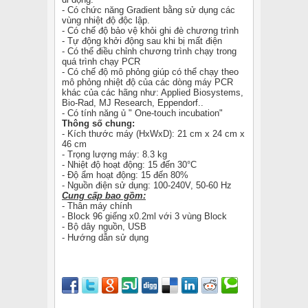
- Có chức năng Gradient bằng sử dụng các
vùng nhiệt độ độc lập.
- Có chế độ bảo vệ khỏi ghi đè chương trình
- Tự động khởi động sau khi bị mất điện
- Có thể điều chỉnh chương trình chạy trong
quá trình chạy PCR
- Có chế độ mô phỏng giúp có thể chạy theo
mô phỏng nhiệt độ của các dòng máy PCR
khác của các hãng như: Applied Biosystems,
Bio-Rad, MJ Research, Eppendorf..
- Có tính năng ủ " One-touch incubation"
Thông số chung:
- Kích thước máy (HxWxD): 21 cm x 24 cm x
46 cm
- Trọng lượng máy: 8.3 kg
- Nhiệt độ hoạt động: 15 đến 30°C
- Độ ẩm hoạt động: 15 đến 80%
- Nguồn điện sử dụng: 100-240V, 50-60 Hz
Cung cấp bao gồm:
- Thân máy chính
- Block 96 giếng x0.2ml với 3 vùng Block
- Bộ dây nguồn, USB
- Hướng dẫn sử dụng