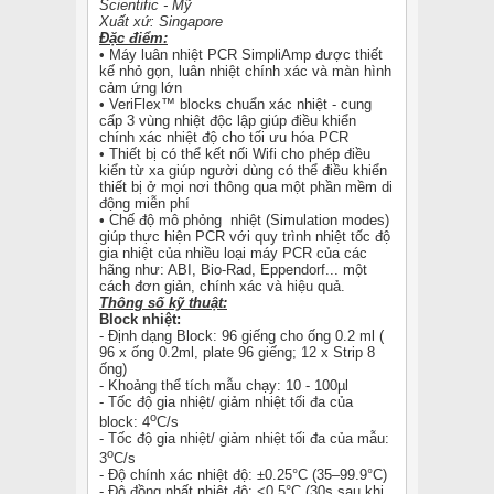
Scientific - Mỹ
Xuất xứ: Singapore
Đặc điểm:
• Máy luân nhiệt PCR SimpliAmp được thiết
kế nhỏ gọn, luân nhiệt chính xác và màn hình
cảm ứng lớn
• VeriFlex™ blocks chuẩn xác nhiệt - cung
cấp 3 vùng nhiệt độc lập giúp điều khiển
chính xác nhiệt độ cho tối ưu hóa PCR
• Thiết bị có thể kết nối Wifi cho phép điều
kiển từ xa giúp người dùng có thể điều khiển
thiết bị ở mọi nơi thông qua một phần mềm di
động miễn phí
• Chế độ mô phỏng nhiệt (Simulation modes)
giúp thực hiện PCR với quy trình nhiệt tốc độ
gia nhiệt của nhiều loại máy PCR của các
hãng như: ABI, Bio-Rad, Eppendorf... một
cách đơn giản, chính xác và hiệu quả.
Thông số kỹ thuật:
Block nhiệt:
- Định dạng Block: 96 giếng cho ống 0.2 ml (
96 x ống 0.2ml, plate 96 giếng; 12 x Strip 8
ống)
- Khoảng thể tích mẫu chạy: 10 - 100µl
- Tốc độ gia nhiệt/ giảm nhiệt tối đa của
o
block: 4
C/s
- Tốc độ gia nhiệt/ giảm nhiệt tối đa của mẫu:
o
3
C/s
- Độ chính xác nhiệt độ: ±0.25°C (35–99.9°C)
- Độ đồng nhất nhiệt độ: <0.5°C (30s sau khi