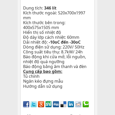
Dung tích:
346 lít
Kích thước ngoài: 520x700x1997
mm
Kích thước bên trong:
400x575x1505 mm
Hiển thị số nhiệt độ
Độ dày lớp cách nhiệt: 60mm
Dải nhiệt độ:
-10oC đến -30oC
Dòng điện sử dụng: 220V/ 50Hz
Công suất tiêu thụ: 8.7kW/ 24h
Báo động khi cửa mở, lỗi nguồn,
nhiệt độ quá ngưỡng
Báo động bằng âm thanh và đèn
Cung cấp bao gồm:
Tủ chính
Ngăn kéo đựng mẫu
Hướng dẫn sử dụng