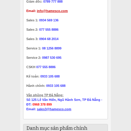
Giám đốc:
0789 777 888
Email:
info@hamesco.com
Sales 1:
0934 569 136
Sales 2:
077 555 8886
Sales 3:
0904 68 2014
Service 1:
08 1256 8899
Service 2:
0987 530 695
CSKH
077 555 8886
Kế toán:
0933 105 688
Hành chính:
0933 105 688
Văn phòng TP Đà Nẵng:
Số 125 Lê Văn Hiến, Ngũ Hành Sơn, TP Đà Nẵng -
ĐT:
0968 378 899
Email:
sales3@hamesco.com
Danh mục sản phẩm chính