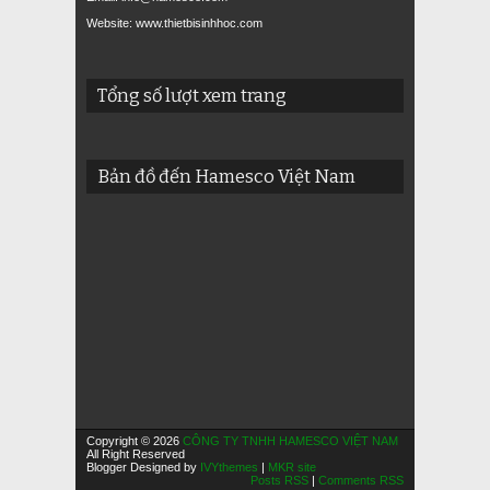
Website: www.thietbisinhhoc.com
Tổng số lượt xem trang
Bản đồ đến Hamesco Việt Nam
Copyright © 2026
CÔNG TY TNHH HAMESCO VIỆT NAM
All Right Reserved
Blogger Designed by
IVYthemes
|
MKR site
Posts RSS
|
Comments RSS