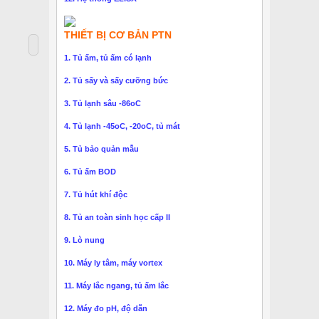
THIẾT BỊ CƠ BẢN PTN
1. Tủ ấm, tủ ấm có lạnh
2. Tủ sấy và sấy cưỡng bức
3. Tủ lạnh sâu -86oC
4. Tủ lạnh -45oC, -20oC, tủ mát
5. Tủ bảo quản mẫu
6. Tủ ấm BOD
7. Tủ hút khí độc
8. Tủ an toàn sinh học cấp II
9. Lò nung
10. Máy ly tâm, máy vortex
11. Máy lắc ngang, tủ ấm lắc
12. Máy đo pH, độ dẫn