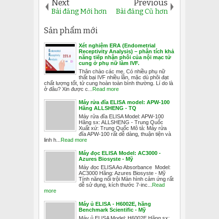
Next
Previous
Bài đăng Mới hơn
Bài đăng Cũ hơn
Sản phẩm mới
Xét nghiệm ERA (Endometrial
Receptivity Analysis) – phân tích khả
năng tiếp nhận phôi của nội mạc tử
cung ở phụ nữ làm IVF.
Thân chào các mẹ, Có nhiều phụ nữ
thất bại IVF nhiều lần, mặc dù phôi đạt
chất lượng tốt, tử cung hoàn toàn bình thường. Lí do là
ở đâu? Xin được c...
Read more
Máy rửa đĩa ELISA model: APW-100
Hãng ALLSHENG - TQ
Máy rửa đĩa ELISA Model: APW-100
Hãng sx: ALLSHENG - Trung Quốc
Xuất xứ: Trung Quốc Mô tả: Máy rửa
đĩa APW-100 rất dễ dàng, thuận tiện và
linh h...
Read more
Máy đọc ELISA Model: AC3000 -
Azures Biosyste - Mỹ
Máy đọc ELISA Ao Absorbance Model:
AC3000 Hãng: Azures Biosyste - Mỹ
Tính năng nổi trội Màn hình cảm ứng rất
dễ sử dụng, kích thước 7-inc...
Read
more
Máy ủ ELISA - H6002E, hãng
Benchmark Scientific - Mỹ
Máy ủ ELISA Model: H6002E Hãng sx: