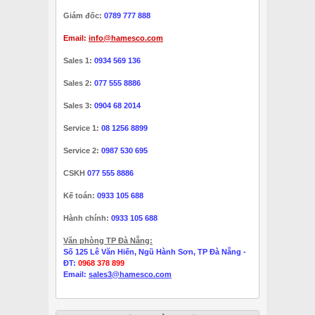
Giám đốc:
0789 777 888
Email:
info@hamesco.com
Sales 1:
0934 569 136
Sales 2:
077 555 8886
Sales 3:
0904 68 2014
Service 1:
08 1256 8899
Service 2:
0987 530 695
CSKH
077 555 8886
Kế toán:
0933 105 688
Hành chính:
0933 105 688
Văn phòng TP Đà Nẵng:
Số 125 Lê Văn Hiến, Ngũ Hành Sơn, TP Đà Nẵng -
ĐT:
0968 378 899
Email:
sales3@hamesco.com