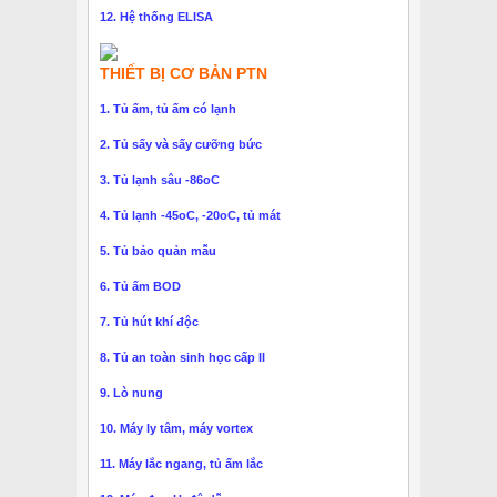
12. Hệ thống ELISA
THIẾT BỊ CƠ BẢN PTN
1. Tủ ấm, tủ ấm có lạnh
2. Tủ sấy và sấy cưỡng bức
3. Tủ lạnh sâu -86oC
4. Tủ lạnh -45oC, -20oC, tủ mát
5. Tủ bảo quản mẫu
6. Tủ ấm BOD
7. Tủ hút khí độc
8. Tủ an toàn sinh học cấp II
9. Lò nung
10. Máy ly tâm, máy vortex
11. Máy lắc ngang, tủ ấm lắc