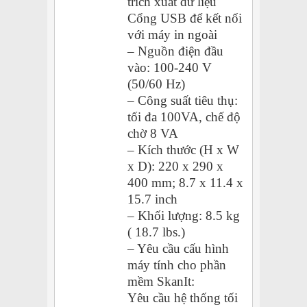
trích xuất dữ liệu
Cổng USB để kết nối
với máy in ngoài
– Nguồn điện đầu
vào: 100-240 V
(50/60 Hz)
– Công suất tiêu thụ:
tối đa 100VA, chế độ
chờ 8 VA
– Kích thước (H x W
x D): 220 x 290 x
400 mm; 8.7 x 11.4 x
15.7 inch
– Khối lượng: 8.5 kg
( 18.7 lbs.)
– Yêu cầu cấu hình
máy tính cho phần
mềm SkanIt:
Yêu cầu hệ thống tối