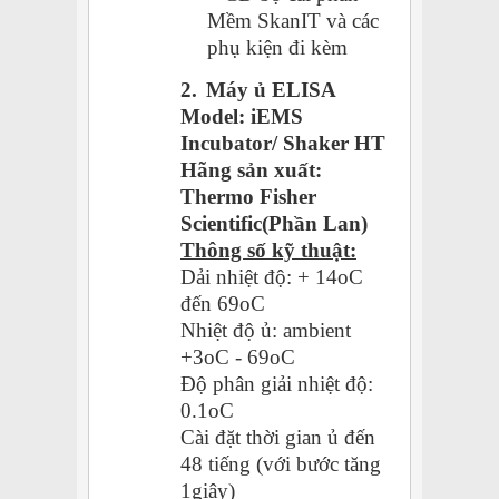
Mềm SkanIT và các
phụ kiện đi kèm
2.
Máy ủ ELISA
Model: iEMS
Incubator/ Shaker HT
Hãng sản xuất:
Thermo Fisher
Scientific(Phần Lan)
Thông số kỹ thuật:
Dải nhiệt độ: + 14oC
đến 69oC
Nhiệt độ ủ: ambient
+3oC - 69oC
Độ phân giải nhiệt độ:
0.1oC
Cài đặt thời gian ủ đến
48 tiếng (với bước tăng
1giây)