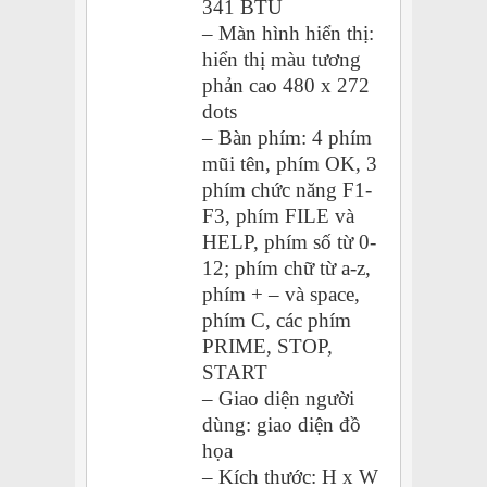
341 BTU
– Màn hình hiển thị:
hiển thị màu tương
phản cao 480 x 272
dots
– Bàn phím: 4 phím
mũi tên, phím OK, 3
phím chức năng F1-
F3, phím FILE và
HELP, phím số từ 0-
12; phím chữ từ a-z,
phím + – và space,
phím C, các phím
PRIME, STOP,
START
– Giao diện người
dùng: giao diện đồ
họa
– Kích thước: H x W