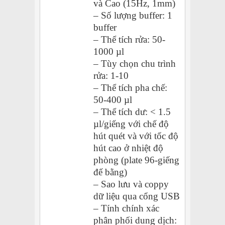
và Cao (15Hz, 1mm)
– Số lượng buffer: 1
buffer
– Thể tích rửa: 50-
1000 µl
– Tùy chọn chu trình
rửa: 1-10
– Thể tích pha chế:
50-400 µl
– Thể tích dư: < 1.5
µl/giếng với chế độ
hút quét và với tốc độ
hút cao ở nhiệt độ
phòng (plate 96-giếng
đế bằng)
– Sao lưu và coppy
dữ liệu qua cổng USB
– Tính chính xác
phân phối dung dịch: