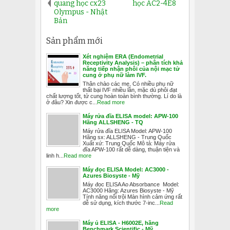
quang học cx23
học AC2-4E8
Olympus - Nhật
Bản
Sản phẩm mới
Xét nghiệm ERA (Endometrial
Receptivity Analysis) – phân tích khả
năng tiếp nhận phôi của nội mạc tử
cung ở phụ nữ làm IVF.
Thân chào các mẹ, Có nhiều phụ nữ
thất bại IVF nhiều lần, mặc dù phôi đạt
chất lượng tốt, tử cung hoàn toàn bình thường. Lí do là
ở đâu? Xin được c...
Read more
Máy rửa đĩa ELISA model: APW-100
Hãng ALLSHENG - TQ
Máy rửa đĩa ELISA Model: APW-100
Hãng sx: ALLSHENG - Trung Quốc
Xuất xứ: Trung Quốc Mô tả: Máy rửa
đĩa APW-100 rất dễ dàng, thuận tiện và
linh h...
Read more
Máy đọc ELISA Model: AC3000 -
Azures Biosyste - Mỹ
Máy đọc ELISA Ao Absorbance Model:
AC3000 Hãng: Azures Biosyste - Mỹ
Tính năng nổi trội Màn hình cảm ứng rất
dễ sử dụng, kích thước 7-inc...
Read
more
Máy ủ ELISA - H6002E, hãng
Benchmark Scientific - Mỹ