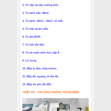
2. Tủ sấy và sấy cưỡng bức
3. Tủ lạnh sâu -86oC
4. Tủ lạnh -45oC, -20oC, tủ mát
5. Tủ bảo quản mẫu
6. Tủ ấm BOD
7. Tủ hút khí độc
8. Tủ an toàn sinh học cấp II
9. Lò nung
10. Máy ly tâm, máy vortex
11. Máy lắc ngang, tủ ấm lắc
12. Máy đo pH, độ dẫn
THIẾT KẾ - THI CÔNG PHÒNG THÍ NGHIỆM