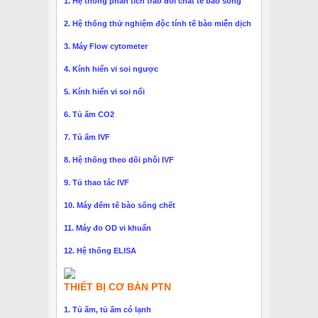
1. Hệ thống phân tích trao đổi chất tế bào sống
2. Hệ thống thử nghiệm độc tính tế bào miễn dịch
3. Máy Flow cytometer
4. Kính hiển vi soi ngược
5. Kính hiển vi soi nổi
6. Tủ ấm CO2
7. Tủ ấm IVF
8. Hệ thống theo dõi phôi IVF
9. Tủ thao tác IVF
10. Máy đếm tế bào sống chết
11. Máy đo OD vi khuẩn
12. Hệ thống ELISA
THIẾT BỊ CƠ BẢN PTN
1. Tủ ấm, tủ ấm có lạnh