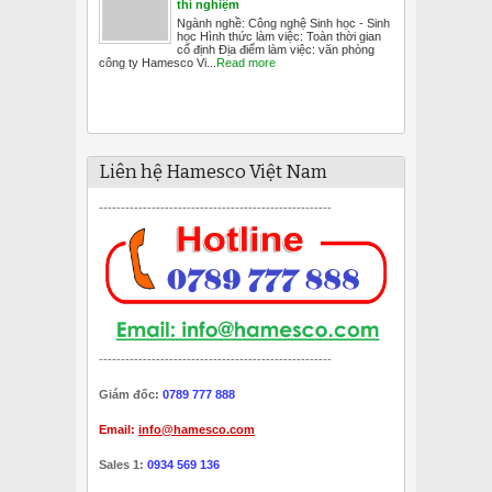
thí nghiệm
Ngành nghề: Công nghệ Sinh học - Sinh
học Hình thức làm việc: Toàn thời gian
cố định Địa điểm làm việc: văn phòng
công ty Hamesco Vi...
Read more
Liên hệ Hamesco Việt Nam
-----------------------------------------------------
-----------------------------------------------------
Giám đốc:
0789 777 888
Email:
info@hamesco.com
Sales 1:
0934 569 136