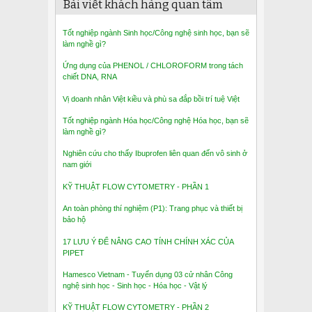
Bài viết khách hàng quan tâm
Tốt nghiệp ngành Sinh học/Công nghệ sinh học, bạn sẽ
làm nghề gì?
Ứng dụng của PHENOL / CHLOROFORM trong tách
chiết DNA, RNA
Vị doanh nhân Việt kiều và phù sa đắp bồi trí tuệ Việt
Tốt nghiệp ngành Hóa học/Công nghệ Hóa học, bạn sẽ
làm nghề gì?
Nghiên cứu cho thấy Ibuprofen liên quan đến vô sinh ở
nam giới
KỸ THUẬT FLOW CYTOMETRY - PHẦN 1
An toàn phòng thí nghiệm (P1): Trang phục và thiết bị
bảo hộ
17 LƯU Ý ĐỂ NÂNG CAO TÍNH CHÍNH XÁC CỦA
PIPET
Hamesco Vietnam - Tuyển dụng 03 cử nhân Công
nghệ sinh học - Sinh học - Hóa học - Vật lý
KỸ THUẬT FLOW CYTOMETRY - PHẦN 2