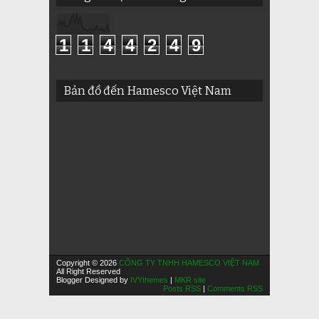
1
1
4
4
2
4
9
Bản đồ đến Hamesco Việt Nam
Copyright © 2026
CÔNG TY TNHH HAMESCO VIỆT NAM
All Right Reserved
Blogger Designed by
IVYthemes
|
MKR site
Posts RSS
|
Comments RSS