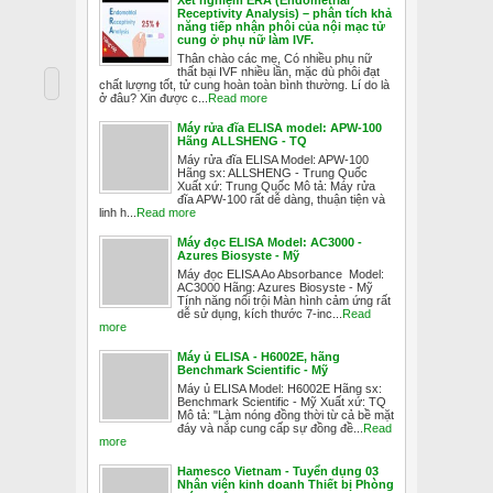
Receptivity Analysis) – phân tích khả
năng tiếp nhận phôi của nội mạc tử
cung ở phụ nữ làm IVF.
Thân chào các mẹ, Có nhiều phụ nữ
thất bại IVF nhiều lần, mặc dù phôi đạt
chất lượng tốt, tử cung hoàn toàn bình thường. Lí do là
ở đâu? Xin được c...
Read more
Máy rửa đĩa ELISA model: APW-100
Hãng ALLSHENG - TQ
Máy rửa đĩa ELISA Model: APW-100
Hãng sx: ALLSHENG - Trung Quốc
Xuất xứ: Trung Quốc Mô tả: Máy rửa
đĩa APW-100 rất dễ dàng, thuận tiện và
linh h...
Read more
Máy đọc ELISA Model: AC3000 -
Azures Biosyste - Mỹ
Máy đọc ELISA Ao Absorbance Model:
AC3000 Hãng: Azures Biosyste - Mỹ
Tính năng nổi trội Màn hình cảm ứng rất
dễ sử dụng, kích thước 7-inc...
Read
more
Máy ủ ELISA - H6002E, hãng
Benchmark Scientific - Mỹ
Máy ủ ELISA Model: H6002E Hãng sx:
Benchmark Scientific - Mỹ Xuất xứ: TQ
Mô tả: "Làm nóng đồng thời từ cả bề mặt
đáy và nắp cung cấp sự đồng đề...
Read
more
Hamesco Vietnam - Tuyển dụng 03
Nhân viên kinh doanh Thiết bị Phòng