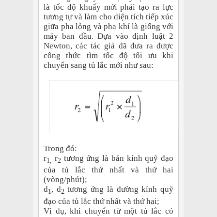
là tốc độ khuấy mới phải tạo ra lực
tương tự và làm cho diện tích tiếp xúc
giữa pha lỏng và pha khí là giống với
máy ban đầu. Dựa vào định luật 2
Newton, các tác giả đã đưa ra được
công thức tìm tốc độ tối ưu khi
chuyển sang tủ lắc mới như sau:
Trong đó:
r
r
tương ứng là bán kính quỹ đạo
1,
2
của tủ lắc thứ nhất và thứ hai
(vòng/phút);
d
, d
tương ứng là đường kính quỹ
1
2
đạo của tủ lắc thứ nhất và thứ hai;
Ví dụ,
khi chuyển từ một tủ lắc có