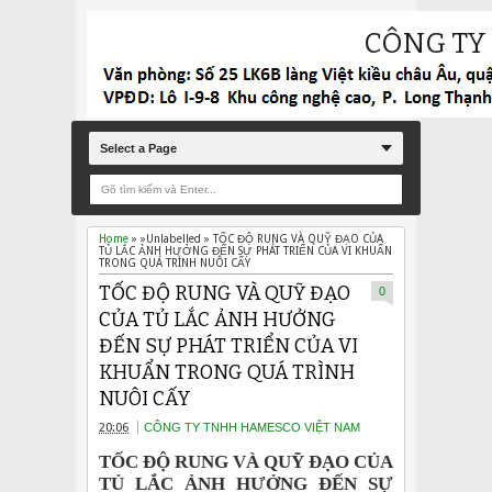
CÔNG TY
Select a Page
Home
» »Unlabelled »
TỐC ĐỘ RUNG VÀ QUỸ ĐẠO CỦA
TỦ LẮC ẢNH HƯỞNG ĐẾN SỰ PHÁT TRIỂN CỦA VI KHUẨN
TRONG QUÁ TRÌNH NUÔI CẤY
TỐC ĐỘ RUNG VÀ QUỸ ĐẠO
0
CỦA TỦ LẮC ẢNH HƯỞNG
ĐẾN SỰ PHÁT TRIỂN CỦA VI
KHUẨN TRONG QUÁ TRÌNH
NUÔI CẤY
20:06
CÔNG TY TNHH HAMESCO VIỆT NAM
TỐC ĐỘ RUNG VÀ QUỸ ĐẠO CỦA
TỦ LẮC ẢNH HƯỞNG ĐẾN SỰ