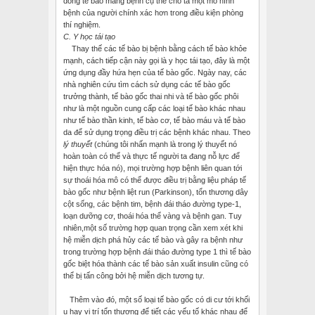
dòng tế bào mang bệnh cụ thể cho ta một mô hình
bệnh của người chính xác hơn trong điều kiện phòng
thí nghiệm.
C. Y học tái tạo
Thay thế các tế bào bị bệnh bằng cách tế bào khỏe
mạnh, cách tiếp cận này gọi là y học tái tạo, đây là một
ứng dụng đầy hứa hẹn của tế bào gốc. Ngày nay, các
nhà nghiên cứu tìm cách sử dụng các tế bào gốc
trưởng thành, tế bào gốc thai nhi và tế bào gốc phôi
như là một nguồn cung cấp các loại tế bào khác nhau
như tế bào thần kinh, tế bào cơ, tế bào máu và tế bào
da để sử dụng trọng điều trị các bệnh khác nhau. Theo
lý thuyết
(chúng tôi nhấn mạnh là trong lý thuyết nó
hoàn toàn có thể và thực tế người ta đang nỗ lực để
hiện thực hóa nó), mọi trường hợp bệnh liên quan tới
sự thoái hóa mô có thể được điều trị bằng liệu pháp tế
bào gốc như bệnh liệt run (Parkinson), tổn thương dây
cột sống, các bệnh tim, bệnh đái tháo đường type-1,
loạn dưỡng cơ, thoái hóa thể vàng và bệnh gan. Tuy
nhiên,một số trường hợp quan trọng cần xem xét khi
hệ miễn dịch phá hủy các tế bào và gây ra bệnh như
trong trường hợp bệnh đái tháo đường type 1 thì tế bào
gốc biệt hóa thành các tế bào sản xuất insulin cũng có
thể bị tấn công bởi hệ miễn dịch tương tự.
Thêm vào đó, một số loại tế bào gốc có di cư tới khối
u hay vị trí tổn thương để tiết các yếu tố khác nhau để