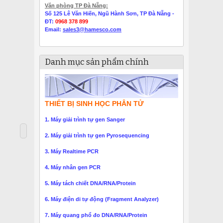
Văn phòng TP Đà Nẵng:
Số 125 Lê Văn Hiến, Ngũ Hành Sơn, TP Đà Nẵng -
ĐT:
0968 378 899
Email:
sales3@hamesco.com
Danh mục sản phẩm chính
THIẾT BỊ SINH HỌC PHÂN TỬ
1. Máy giải trình tự gen Sanger
2. Máy giải trình tự gen Pyrosequencing
3. Máy Realtime PCR
4. Máy nhân gen PCR
5. Máy tách chiết DNA/RNA/Protein
6. Máy điện di tự động (Fragment Analyzer)
7. Máy quang phổ đo DNA/RNA/Protein