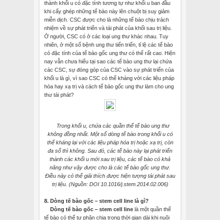
thành khối u có đặc tính tương tự như khối u ban đầu
khi cấy ghép những tế bào này lên chuột bị suy giảm
miễn dịch. CSC được cho là những tế bào chịu trách
nhiệm về sự phát triển và tái phát của khối sau trị liệu.
Ở người, CSC có ở các loại ung thư khác nhau. Tuy
nhiên, ở một số bệnh ung thư tiến triển, tỉ lệ các tế bào
có đặc tính của tế bào gốc ung thư có thể rất cao. Hiện
nay vẫn chưa hiểu tại sao các tế bào ung thư lại chứa
các CSC, sự đóng góp của CSC vào sự phát triển của
khối u là gì, vì sao CSC có thể kháng với các liệu pháp
hóa hay xạ trị và cách tế bào gốc ung thư làm cho ung
thư tái phát?
Trong khối u, chứa các quần thể tế bào ung thư
không đồng nhất. Một số dòng tế bào trong khối u có
thể kháng lại với các liệu pháp hóa trị hoặc xạ trị, còn
đa số thì không. Sau đó, các tế bào này lại phát triển
thành các khối u mới sau trị liệu, các tế bào có khả
năng như vậy được cho là các tế bào gốc ung thư.
Điều này có thể giải thích được hiện tượng tái phát sau
trị liệu. (Nguồn: DOI 10.1016/j.stem.2014.02.006)
8. Dòng tế bào gốc – stem cell line là gì?
Dòng tế bào gốc – stem cell line
là một quần thể
tế bào có thể tự phân chia trong thời gian dài khi nuôi