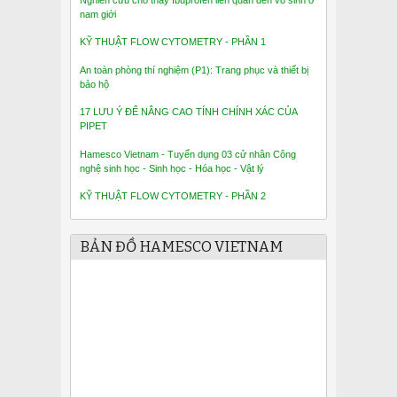
Nghiên cứu cho thấy Ibuprofen liên quan đến vô sinh ở
nam giới
KỸ THUẬT FLOW CYTOMETRY - PHẦN 1
An toàn phòng thí nghiệm (P1): Trang phục và thiết bị
bảo hộ
17 LƯU Ý ĐỂ NÂNG CAO TÍNH CHÍNH XÁC CỦA
PIPET
Hamesco Vietnam - Tuyển dụng 03 cử nhân Công
nghệ sinh học - Sinh học - Hóa học - Vật lý
KỸ THUẬT FLOW CYTOMETRY - PHẦN 2
BẢN ĐỒ HAMESCO VIETNAM