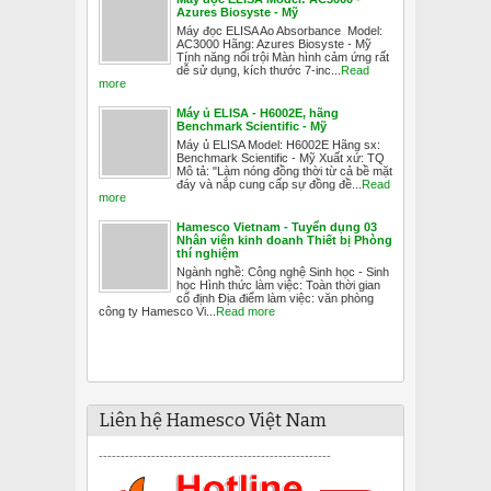
Azures Biosyste - Mỹ
Máy đọc ELISA Ao Absorbance Model:
AC3000 Hãng: Azures Biosyste - Mỹ
Tính năng nổi trội Màn hình cảm ứng rất
dễ sử dụng, kích thước 7-inc...
Read
more
Máy ủ ELISA - H6002E, hãng
Benchmark Scientific - Mỹ
Máy ủ ELISA Model: H6002E Hãng sx:
Benchmark Scientific - Mỹ Xuất xứ: TQ
Mô tả: "Làm nóng đồng thời từ cả bề mặt
đáy và nắp cung cấp sự đồng đề...
Read
more
Hamesco Vietnam - Tuyển dụng 03
Nhân viên kinh doanh Thiết bị Phòng
thí nghiệm
Ngành nghề: Công nghệ Sinh học - Sinh
học Hình thức làm việc: Toàn thời gian
cố định Địa điểm làm việc: văn phòng
công ty Hamesco Vi...
Read more
Liên hệ Hamesco Việt Nam
-----------------------------------------------------