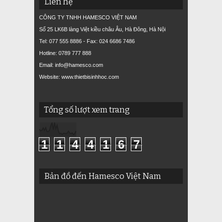
Liên hệ
CÔNG TY TNHH HAMESCO VIỆT NAM
Số 25 LK6B làng Việt kiều châu Âu, Hà Đông, Hà Nội
Tel: 077 555 8886 - Fax: 024 6686 7486
Hotline: 0789 777 888
Email: info@hamesco.com
Website: www.thietbisinhhoc.com
Tổng số lượt xem trang
1
1
4
4
1
6
7
Bản đồ đến Hamesco Việt Nam