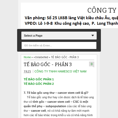
CÔNG TY
Select a Page
Home
» »Unlabelled »
TẾ BÀO GỐC - PHẦN 3
TẾ BÀO GỐC - PHẦN 3
0
19:25
CÔNG TY TNHH HAMESCO VIỆT NAM
TẾ BÀO GỐC PHẦN 1
TẾ BÀO GỐC PHẦN 2
7. Tế bào gốc ung thư – cancer stem cell là gì?
Tế bào gốc ung thư hay còn được dịch là tế bào ung
thư có
tính gốc – cancer stem cell – CSC
là
một
quẩn thể phụ – subpopulation
của các tế bào ung
thư –
cancer cell
, nó có khả năng tự làm mới mạnh
hơn các tế bào khác trong khối u và có khả năng hình