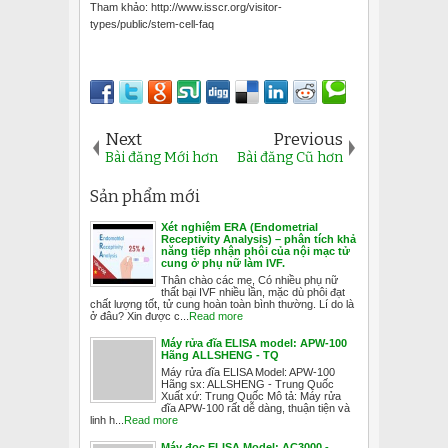
Tham khảo: http://www.isscr.org/visitor-
types/public/stem-cell-faq
Next
Previous
Bài đăng Mới hơn
Bài đăng Cũ hơn
Sản phẩm mới
Xét nghiệm ERA (Endometrial
Receptivity Analysis) – phân tích khả
năng tiếp nhận phôi của nội mạc tử
cung ở phụ nữ làm IVF.
Thân chào các mẹ, Có nhiều phụ nữ
thất bại IVF nhiều lần, mặc dù phôi đạt
chất lượng tốt, tử cung hoàn toàn bình thường. Lí do là
ở đâu? Xin được c...
Read more
Máy rửa đĩa ELISA model: APW-100
Hãng ALLSHENG - TQ
Máy rửa đĩa ELISA Model: APW-100
Hãng sx: ALLSHENG - Trung Quốc
Xuất xứ: Trung Quốc Mô tả: Máy rửa
đĩa APW-100 rất dễ dàng, thuận tiện và
linh h...
Read more
Máy đọc ELISA Model: AC3000 -