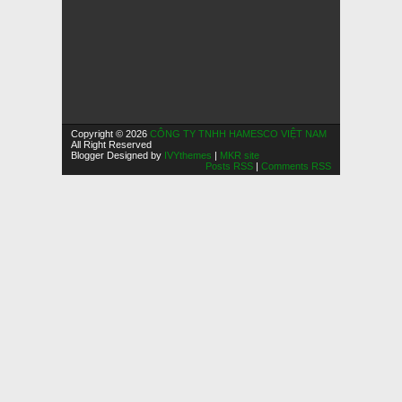
Copyright © 2026
CÔNG TY TNHH HAMESCO VIỆT NAM
All Right Reserved
Blogger Designed by
IVYthemes
|
MKR site
Posts RSS
|
Comments RSS