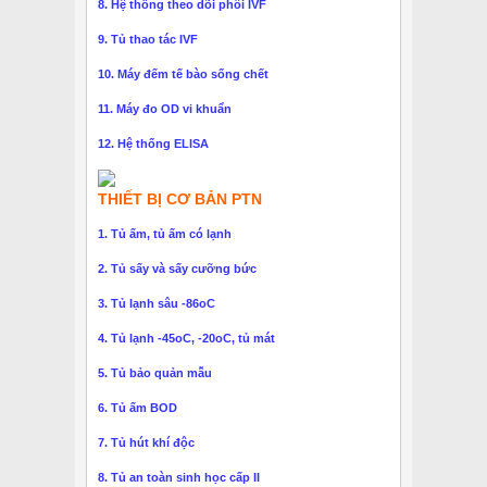
8. Hệ thống theo dõi phôi IVF
9. Tủ thao tác IVF
10. Máy đếm tế bào sống chết
11. Máy đo OD vi khuẩn
12. Hệ thống ELISA
THIẾT BỊ CƠ BẢN PTN
1. Tủ ấm, tủ ấm có lạnh
2. Tủ sấy và sấy cưỡng bức
3. Tủ lạnh sâu -86oC
4. Tủ lạnh -45oC, -20oC, tủ mát
5. Tủ bảo quản mẫu
6. Tủ ấm BOD
7. Tủ hút khí độc
8. Tủ an toàn sinh học cấp II