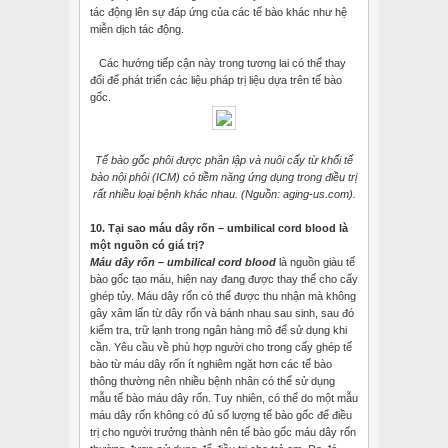
tác động lên sự đáp ứng của các tế bào khác như hệ
miễn dịch tác động.
Các hướng tiếp cận này trong tương lai có thể thay
đổi để phát triển các liệu pháp trị liệu dựa trên tế bào
gốc.
Tế bào gốc phôi được phân lập và nuôi cấy từ khối tế
bào nội phôi (ICM) có tiềm năng ứng dụng trong điều trị
rất nhiều loại bệnh khác nhau. (Nguồn: aging-us.com).
10. Tại sao máu dây rốn – umbilical cord blood là
một nguồn có giá trị?
Máu dây rốn – umbilical cord blood
là nguồn giàu tế
bào gốc tạo máu, hiện nay đang được thay thế cho cấy
ghép tủy. Máu dây rốn có thể được thu nhận mà không
gây xâm lấn từ dây rốn và bánh nhau sau sinh, sau đó
kiểm tra, trữ lạnh trong ngân hàng mô để sử dụng khi
cần. Yêu cầu về phù hợp người cho trong cấy ghép tế
bào từ máu dây rốn ít nghiêm ngặt hơn các tế bào
thông thường nên nhiều bệnh nhân có thể sử dụng
mẫu tế bào máu dây rốn. Tuy nhiên, có thể do một mẫu
máu dây rốn không có đủ số lượng tế bào gốc để điều
trị cho người trưởng thành nên tế bào gốc máu dây rốn