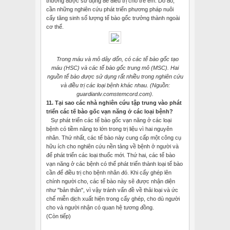
thường được sử dụng để điều trị cho trẻ em. Do đó,
cần những nghiên cứu phát triển phương pháp nuôi
cấy tăng sinh số lượng tế bào gốc trưởng thành ngoài
cơ thể.
Trong máu và mô dây dốn, có các tế bào gốc tạo
máu (HSC) và các tế bào gốc trung mô (MSC). Hai
nguồn tế bào được sử dụng rất nhiều trong nghiên cứu
và điều trị các loại bệnh khác nhau. (Nguồn:
guardianlv.comstemcord.com).
11. Tại sao các nhà nghiên cứu tập trung vào phát
triển các tế bào gốc vạn năng ở các loại bệnh?
Sự phát triển các tế bào gốc vạn năng ở các loại
bệnh có tiềm năng to lớn trong trị liệu vì hai nguyên
nhân. Thứ nhất, các tế bào này cung cấp một công cụ
hữu ích cho nghiên cứu nền tảng về bệnh ở người và
để phát triển các loại thuốc mới. Thứ hai, các tế bào
vạn năng ở các bệnh có thể phát triển thành loại tế bào
cần để điều trị cho bệnh nhân đó. Khi cấy ghép lên
chính người cho, các tế bào này sẽ được nhận diện
như "bản thân", vì vậy tránh vấn đề về thải loại và ức
chế miễn dịch xuất hiện trong cấy ghép, cho dù người
cho và người nhận có quan hệ tương đồng.
(Còn tiếp)