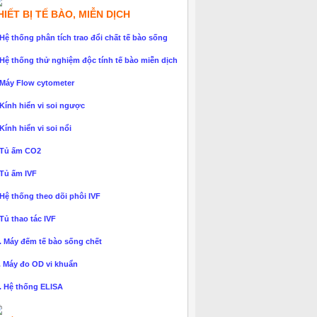
HIẾT BỊ TẾ BÀO, MIỄN DỊCH
 Hệ thống phân tích trao đổi chất tế bào sống
 Hệ thống thử nghiệm độc tính tế bào miễn dịch
 Máy Flow cytometer
 Kính hiển vi soi ngược
 Kính hiển vi soi nổi
 Tủ ấm CO2
 Tủ ấm IVF
 Hệ thống theo dõi phôi IVF
 Tủ thao tác IVF
. Máy đếm tế bào sống chết
. Máy đo OD vi khuẩn
. Hệ thống ELISA