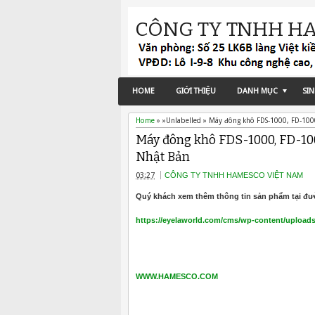
CÔNG TY TNHH H
HOME
GIỚI THIỆU
DANH MỤC
SI
Home
» »Unlabelled »
Máy đông khô FDS-1000, FD-100
Máy đông khô FDS-1000, FD-10
Nhật Bản
03:27
CÔNG TY TNHH HAMESCO VIỆT NAM
Quý khách xem thêm thông tin sản phẩm tại đườ
https://eyelaworld.com/cms/wp-content/uploads/
WWW.HAMESCO.COM