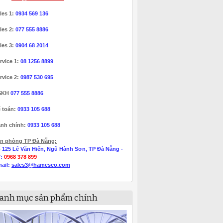
les 1:
0934 569 136
les 2:
077 555 8886
les 3:
0904 68 2014
rvice 1:
08 1256 8899
rvice 2:
0987 530 695
SKH
077 555 8886
 toán:
0933 105 688
nh chính:
0933 105 688
n phòng TP Đà Nẵng:
 125 Lê Văn Hiến, Ngũ Hành Sơn, TP Đà Nẵng -
T:
0968 378 899
ail:
sales3@hamesco.com
anh mục sản phẩm chính