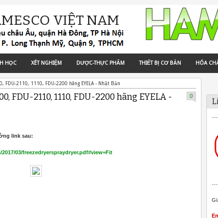
AMESCO VIỆT NAM
NH HỌC
XÉT NGHIỆM
DƯỢC-THỰC PHẨM
THIẾT BỊ CƠ BẢN
HÓA CH
0, FDU-2110, 1110, FDU-2200 hãng EYELA - Nhật Bản
00, FDU-2110, 1110, FDU-2200 hãng EYELA -
0
L
---
ng link sau:
2017/03/freezedryerspraydryer.pdf#view=Fit
---
Gi
Em