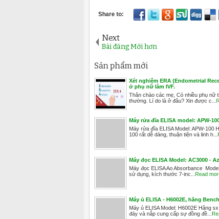
Next
Bài đăng Mới hơn
Sản phẩm mới
Xét nghiệm ERA (Endometrial Recep
ở phụ nữ làm IVF.
Thân chào các mẹ, Có nhiều phụ nữ thấ
thường. Lí do là ở đâu? Xin được c...
R
Máy rửa đĩa ELISA model: APW-1
Máy rửa đĩa ELISA Model: APW-100 
100 rất dễ dàng, thuận tiện và linh h...
Máy đọc ELISA Model: AC3000 - Az
Máy đọc ELISA Ao Absorbance Model: 
sử dụng, kích thước 7-inc...
Read mor
Máy ủ ELISA - H6002E, hãng Benchm
Máy ủ ELISA Model: H6002E Hãng sx: 
đáy và nắp cung cấp sự đồng đề...
Re