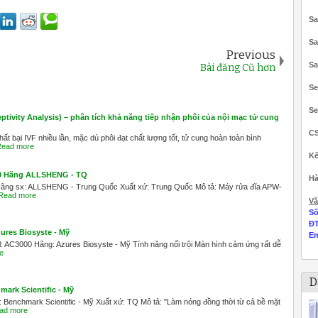
Sa
Sa
Previous
Sa
Bài đăng Cũ hơn
Se
Se
tivity Analysis) – phân tích khả năng tiếp nhận phôi của nội mạc tử cung
C
t bại IVF nhiều lần, mặc dù phôi đạt chất lượng tốt, tử cung hoàn toàn bình
ead more
Kế
00 Hãng ALLSHENG - TQ
Hà
Hãng sx: ALLSHENG - Trung Quốc Xuất xứ: Trung Quốc Mô tả: Máy rửa đĩa APW-
Read more
Vă
Số
Đ
ures Biosyste - Mỹ
Em
AC3000 Hãng: Azures Biosyste - Mỹ Tính năng nổi trội Màn hình cảm ứng rất dễ
e
D
ark Scientific - Mỹ
Benchmark Scientific - Mỹ Xuất xứ: TQ Mô tả: "Làm nóng đồng thời từ cả bề mặt
ad more