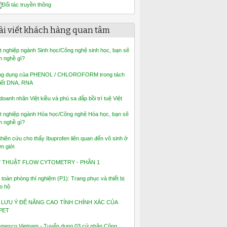
ài viết khách hàng quan tâm
t nghiệp ngành Sinh học/Công nghệ sinh học, bạn sẽ
m nghề gì?
g dụng của PHENOL / CHLOROFORM trong tách
iết DNA, RNA
 doanh nhân Việt kiều và phù sa đắp bồi trí tuệ Việt
t nghiệp ngành Hóa học/Công nghệ Hóa học, bạn sẽ
m nghề gì?
hiên cứu cho thấy Ibuprofen liên quan đến vô sinh ở
m giới
Ỹ THUẬT FLOW CYTOMETRY - PHẦN 1
 toàn phòng thí nghiệm (P1): Trang phục và thiết bị
o hộ
 LƯU Ý ĐỂ NÂNG CAO TÍNH CHÍNH XÁC CỦA
PET
mesco Vietnam - Tuyển dụng 03 cử nhân Công