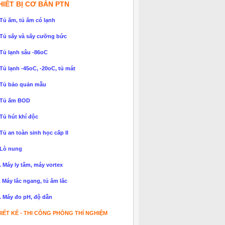
HIẾT BỊ CƠ BẢN PTN
 Tủ ấm, tủ ấm có lạnh
 Tủ sấy và sấy cưỡng bức
 Tủ lạnh sâu -86oC
 Tủ lạnh -45oC, -20oC, tủ mát
 Tủ bảo quản mẫu
 Tủ ấm BOD
 Tủ hút khí độc
 Tủ an toàn sinh học cấp II
 Lò nung
. Máy ly tâm, máy vortex
. Máy lắc ngang, tủ ấm lắc
. Máy đo pH, độ dẫn
IẾT KẾ - THI CÔNG PHÒNG THÍ NGHIỆM