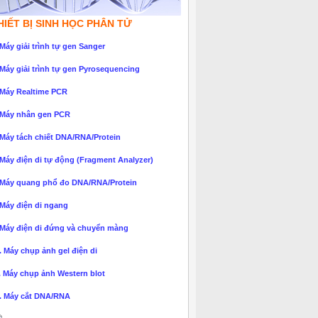
HIẾT BỊ SINH HỌC PHÂN TỬ
 Máy giải trình tự gen Sanger
 Máy giải trình tự gen Pyrosequencing
 Máy Realtime PCR
 Máy nhân gen PCR
 Máy tách chiết DNA/RNA/Protein
 Máy điện di tự động (Fragment Analyzer)
 Máy quang phổ đo DNA/RNA/Protein
 Máy điện di ngang
 Máy điện di đứng và chuyển màng
. Máy chụp ảnh gel điện di
. Máy chụp ảnh Western blot
. Máy cắt DNA/RNA