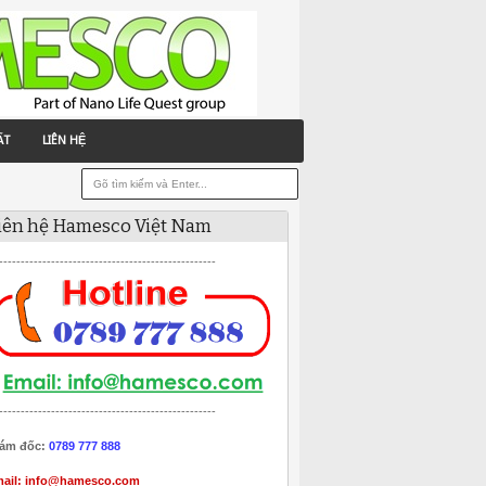
ẤT
LIÊN HỆ
iên hệ Hamesco Việt Nam
--------------------------------------------------
--------------------------------------------------
ám đốc:
0789 777 888
ail:
info@hamesco.com