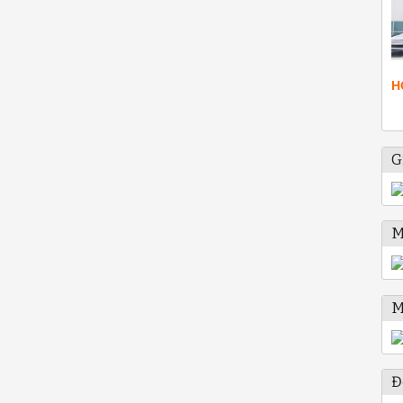
H
G
M
M
Đ