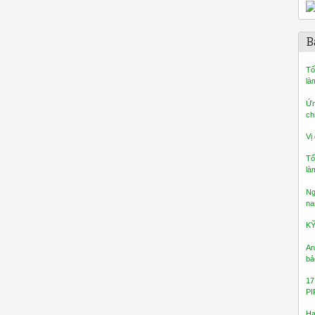
B
Tố
là
Ứn
ch
Vị
Tố
là
Ng
na
K
An
bả
17
PI
Ha