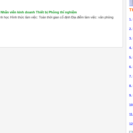
T
Nhân viên kinh doanh Thiết bị Phòng thí nghiệm
h học Hình thức làm việc: Toàn thời gian cố định Địa điểm làm việc: văn phòng
1.
2.
3.
4.
5.
6.
7.
8.
9.
10
11
12