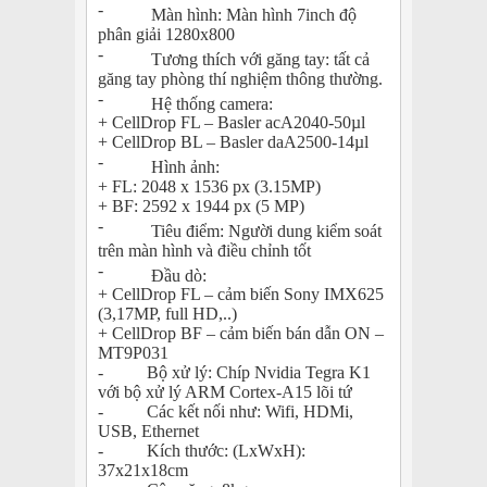
-
Màn hình: Màn hình 7inch độ
phân giải 1280x800
-
Tương thích với găng tay: tất cả
găng tay phòng thí nghiệm thông thường.
-
Hệ thống camera:
+ CellDrop FL – Basler acA2040-50µl
+ CellDrop BL – Basler daA2500-14µl
-
Hình ảnh:
+ FL: 2048 x 1536 px (3.15MP)
+ BF: 2592 x 1944 px (5 MP)
-
Tiêu điểm: Người dung kiểm soát
trên màn hình và điều chỉnh tốt
-
Đầu dò:
+ CellDrop FL – cảm biến Sony IMX625
(3,17MP, full HD,..)
+ CellDrop BF – cảm biến bán dẫn ON –
MT9P031
- Bộ xử lý: Chíp Nvidia Tegra K1
với bộ xử lý ARM Cortex-A15 lõi tứ
- Các kết nối như: Wifi, HDMi,
USB, Ethernet
- Kích thước: (LxWxH):
37x21x18cm