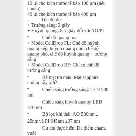
10 µl cho
kích thước tế bào
100 µm (tiêu
chuẩn)
40 µl cho
kích thước
tế bào 400 µm
- Tốc độ đo:
+ Trường sáng: 3 giây
+ Huỳnh quang: 8.5 giây đối với AO/PI
-
Chế độ quang học:
+ Model CellDrop FL: Chế độ huỳnh
quang kép, huỳnh quang đơn, chế độ
quang phổ, chế độ huỳnh quang + trường
sáng
+ Model CellDrop BF: Chỉ có chế độ
trường sáng
-
Bề mặt tra mẫu: Mặt sapphire
chống trầy xước
-
Chiếu sáng trường sáng: LED 530
nm
-
Chiếu sáng huỳnh quang: LED
470 nm
-
Bộ lọc khí thải: AO 530nm ±
25nm
và PI 645nm ±37 nm
-
Cử chỉ thực hiện: Đa điểm chạm,
vuốt