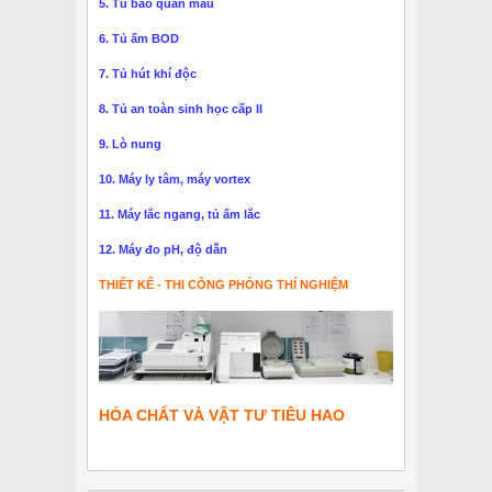
5. Tủ bảo quản mẫu
6. Tủ ấm BOD
7. Tủ hút khí độc
8. Tủ an toàn sinh học cấp II
9. Lò nung
10. Máy ly tâm, máy vortex
11. Máy lắc ngang, tủ ấm lắc
12. Máy đo pH, độ dẫn
THIẾT KẾ - THI CÔNG PHÒNG THÍ NGHIỆM
HÓA CHẤT VÀ VẬT TƯ TIÊU HAO