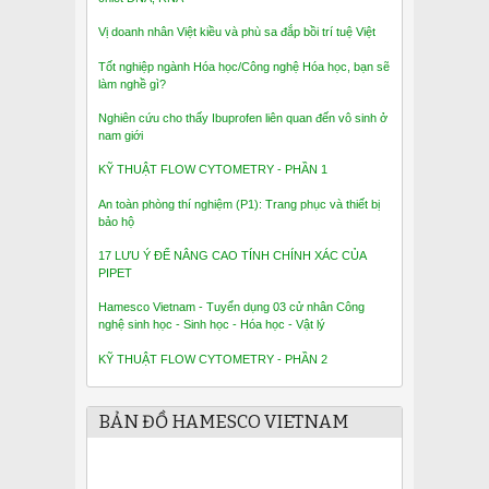
Vị doanh nhân Việt kiều và phù sa đắp bồi trí tuệ Việt
Tốt nghiệp ngành Hóa học/Công nghệ Hóa học, bạn sẽ
làm nghề gì?
Nghiên cứu cho thấy Ibuprofen liên quan đến vô sinh ở
nam giới
KỸ THUẬT FLOW CYTOMETRY - PHẦN 1
An toàn phòng thí nghiệm (P1): Trang phục và thiết bị
bảo hộ
17 LƯU Ý ĐỂ NÂNG CAO TÍNH CHÍNH XÁC CỦA
PIPET
Hamesco Vietnam - Tuyển dụng 03 cử nhân Công
nghệ sinh học - Sinh học - Hóa học - Vật lý
KỸ THUẬT FLOW CYTOMETRY - PHẦN 2
BẢN ĐỒ HAMESCO VIETNAM