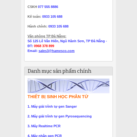
CSKH
077 555 8886
Kế toán:
0933 105 688
Hành chính:
0933 105 688
Văn phòng TP Đà Nẵng:
Số 125 Lê Văn Hiến, Ngũ Hành Sơn, TP Đà Nẵng -
ĐT:
0968 378 899
Email:
sales3@hamesco.com
Danh mục sản phẩm chính
THIẾT BỊ SINH HỌC PHÂN TỬ
1. Máy giải trình tự gen Sanger
2. Máy giải trình tự gen Pyrosequencing
3. Máy Realtime PCR
4. Máy nhân gen PCR