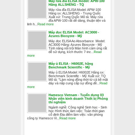
Máy rửa đĩa ELISA model: APW-100
Hãng ALLSHENG - TQ
Máy rửa đĩa ELISA Model: APW-100
Hãng sx: ALLSHENG - Trung Quốc
Xuất xứ: Trung Quốc Mô tả: Máy rửa
đĩa APW-100 rất dễ dàng, thuận tiện và
linh h...
Read more
Máy đọc ELISA Model: AC3000 -
Azures Biosyste - Mỹ
Máy đọc ELISA Ao Absorbance Model:
AC3000 Hãng: Azures Biosyste - Mỹ
Tính năng nổi trội Màn hình cảm ứng rất
dễ sử dụng, kích thước 7-inc...
Read
more
Máy ủ ELISA - H6002E, hãng
Benchmark Scientific - Mỹ
Máy ủ ELISA Model: H6002E Hãng sx:
Benchmark Scientific - Mỹ Xuất xứ: TQ
Mô tả: "Làm nóng đồng thời từ cả bề mặt
đáy và nắp cung cấp sự đồng đề...
Read
more
Hamesco Vietnam - Tuyển dụng 03
Nhân viên kinh doanh Thiết bị Phòng
thí nghiệm
Ngành nghề: Công nghệ Sinh học - Sinh
học Hình thức làm việc: Toàn thời gian
cố định Địa điểm làm việc: văn phòng
công ty Hamesco Vi...
Read more