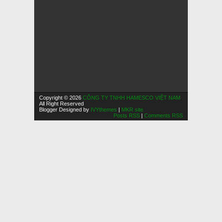
Copyright © 2026
CÔNG TY TNHH HAMESCO VIỆT NAM
All Right Reserved
Blogger Designed by
IVYthemes
|
MKR site
Posts RSS
|
Comments RSS