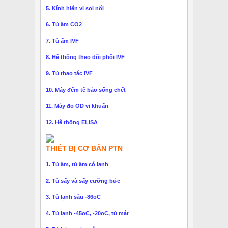
5. Kính hiển vi soi nổi
6. Tủ ấm CO2
7. Tủ ấm IVF
8. Hệ thống theo dõi phôi IVF
9. Tủ thao tác IVF
10. Máy đếm tế bào sống chết
11. Máy đo OD vi khuẩn
12. Hệ thống ELISA
THIẾT BỊ CƠ BẢN PTN
1. Tủ ấm, tủ ấm có lạnh
2. Tủ sấy và sấy cưỡng bức
3. Tủ lạnh sâu -86oC
4. Tủ lạnh -45oC, -20oC, tủ mát