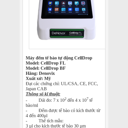
Máy đếm tế bào tự động CellDrop
Model: CellDrop FL
Model: CellDrop BF
Hãng: Denovix
Xuất xứ: Mỹ
Đạt các chứng chỉ: UL/CSA, CE, FCC,
Japan CAB
Thông số kĩ thuật:
2
7
- Dải đo: 7 x 10
đến 4 x 10
tế
bào/ml
- Đếm được tế bào có kích thước từ
4 đến 400µl
- Thế tích mẫu:
3 µl cho kích thước tế bào 30 µm