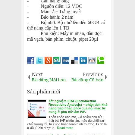
- Cân nặng: 8kg
- Nguồn điện: 12 VDC
- Màu sắc: Trắng tuyết
- Bảo hành: 2 năm
- Bộ nhớ: Bộ nhớ lên đến 60GB có
thể nâng cấp lên 1 TB
- Phụ kiện: Máy in nhãn, đầu dọc
mã vạch, bàn phím, chuột, pipet 20µl
Next
Previous
Bài đăng Mới hơn
Bài đăng Cũ hơn
Sản phẩm mới
Xét nghiệm ERA (Endometrial
Receptivity Analysis) – phân tích khả
năng tiếp nhận phôi của nội mạc tử
cung ở phụ nữ làm IVF.
Thân chào các mẹ, Có nhiều phụ nữ
thất bại IVF nhiều lần, mặc dù phôi đạt
chất lượng tốt, tử cung hoàn toàn bình thường. Lí do là
ở đâu? Xin được c...
Read more