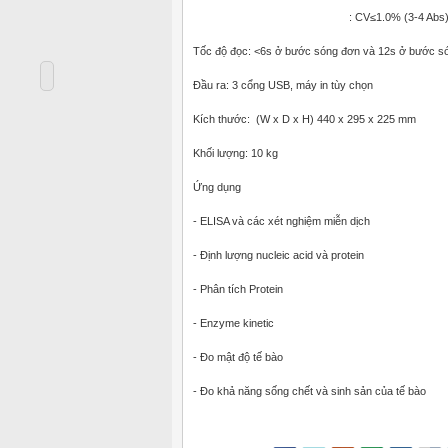
: CV≤1.0% (3-4 Abs
Tốc độ đọc: <6s ở bước sóng đơn và 12s ở bước só
Đầu ra: 3 cổng USB, máy in tùy chọn
Kích thước: (W x D x H) 440 x 295 x 225 mm
Khối lượng: 10 kg
Ứng dụng
- ELISA và các xét nghiệm miễn dịch
- Định lượng nucleic acid và protein
- Phân tích Protein
- Enzyme kinetic
- Đo mật độ tế bào
- Đo khả năng sống chết và sinh sản của tế bào