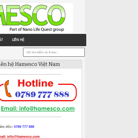
ẤT
LIÊN HỆ
iên hệ Hamesco Việt Nam
--------------------------------------------------
--------------------------------------------------
ám đốc:
0789 777 888
ail:
info@hamesco.com