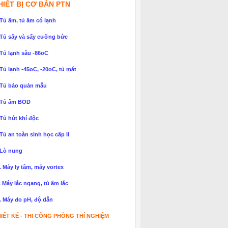
HIẾT BỊ CƠ BẢN PTN
 Tủ ấm, tủ ấm có lạnh
 Tủ sấy và sấy cưỡng bức
 Tủ lạnh sâu -86oC
 Tủ lạnh -45oC, -20oC, tủ mát
 Tủ bảo quản mẫu
 Tủ ấm BOD
 Tủ hút khí độc
 Tủ an toàn sinh học cấp II
 Lò nung
. Máy ly tâm, máy vortex
. Máy lắc ngang, tủ ấm lắc
. Máy đo pH, độ dẫn
IẾT KẾ - THI CÔNG PHÒNG THÍ NGHIỆM