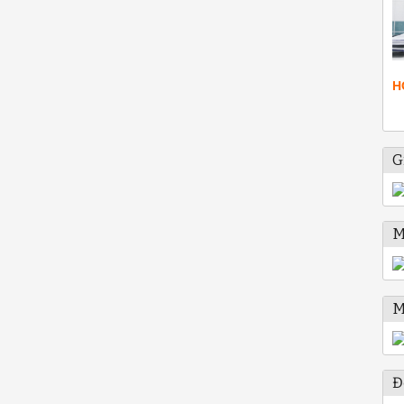
H
G
M
M
Đ