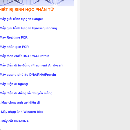
HIẾT BỊ SINH HỌC PHÂN TỬ
 Máy giải trình tự gen Sanger
 Máy giải trình tự gen Pyrosequencing
 Máy Realtime PCR
 Máy nhân gen PCR
 Máy tách chiết DNA/RNA/Protein
 Máy điện di tự động (Fragment Analyzer)
 Máy quang phổ đo DNA/RNA/Protein
 Máy điện di ngang
 Máy điện di đứng và chuyển màng
. Máy chụp ảnh gel điện di
. Máy chụp ảnh Western blot
. Máy cắt DNA/RNA