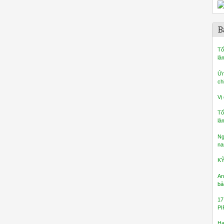
B
Tố
là
Ứn
ch
Vị
Tố
là
Ng
na
K
An
bả
17
PI
Ha