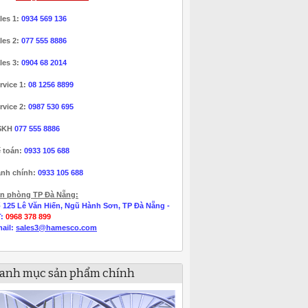
les 1:
0934 569 136
les 2:
077 555 8886
les 3:
0904 68 2014
rvice 1:
08 1256 8899
rvice 2:
0987 530 695
SKH
077 555 8886
 toán:
0933 105 688
nh chính:
0933 105 688
n phòng TP Đà Nẵng:
 125 Lê Văn Hiến, Ngũ Hành Sơn, TP Đà Nẵng -
T:
0968 378 899
ail:
sales3@hamesco.com
anh mục sản phẩm chính