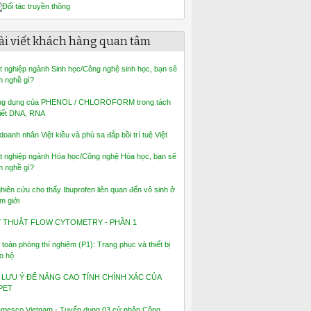
ài viết khách hàng quan tâm
t nghiệp ngành Sinh học/Công nghệ sinh học, bạn sẽ
m nghề gì?
g dụng của PHENOL / CHLOROFORM trong tách
iết DNA, RNA
 doanh nhân Việt kiều và phù sa đắp bồi trí tuệ Việt
t nghiệp ngành Hóa học/Công nghệ Hóa học, bạn sẽ
m nghề gì?
hiên cứu cho thấy Ibuprofen liên quan đến vô sinh ở
m giới
Ỹ THUẬT FLOW CYTOMETRY - PHẦN 1
 toàn phòng thí nghiệm (P1): Trang phục và thiết bị
o hộ
 LƯU Ý ĐỂ NÂNG CAO TÍNH CHÍNH XÁC CỦA
PET
mesco Vietnam - Tuyển dụng 03 cử nhân Công