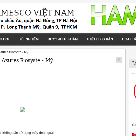
AMESCO VIỆT NAM
NH HỌC
XÉT NGHIỆM
DƯỢC-THỰC PHẨM
THIẾT BỊ CƠ BẢN
HÓA CH
Azures Biosyste - Mỹ
 Azures Biosyste - Mỹ
0
L
---
---
Gi
h, không cần sử dụng máy tính ngoài
Em