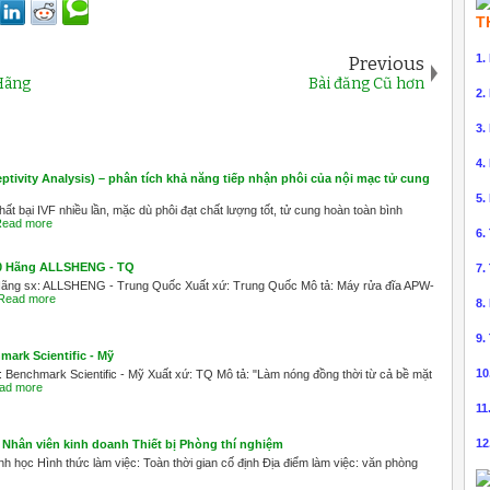
T
1.
Previous
Hãng
Bài đăng Cũ hơn
2.
3.
4.
tivity Analysis) – phân tích khả năng tiếp nhận phôi của nội mạc tử cung
5.
t bại IVF nhiều lần, mặc dù phôi đạt chất lượng tốt, tử cung hoàn toàn bình
ead more
6.
00 Hãng ALLSHENG - TQ
7.
Hãng sx: ALLSHENG - Trung Quốc Xuất xứ: Trung Quốc Mô tả: Máy rửa đĩa APW-
Read more
8.
9.
ark Scientific - Mỹ
10
Benchmark Scientific - Mỹ Xuất xứ: TQ Mô tả: "Làm nóng đồng thời từ cả bề mặt
ad more
11
12
Nhân viên kinh doanh Thiết bị Phòng thí nghiệm
h học Hình thức làm việc: Toàn thời gian cố định Địa điểm làm việc: văn phòng