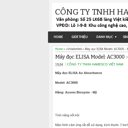
CÔNG TY TNHH H
HOME
GIỚI THIỆU
DANH MỤC
SI
Home
» »Unlabelled »
Máy đọc ELISA Model: AC3000 - 
Máy đọc ELISA Model: AC3000 -
19:04
CÔNG TY TNHH HAMESCO VIỆT NAM
Máy đọc ELISA Ao Absorbance
Model: AC3000
Hãng: Azures Biosyste - Mỹ
Tính năng nổi trội
Màn hình cảm ứng rất dễ sử dụng, kích thước 7-inc