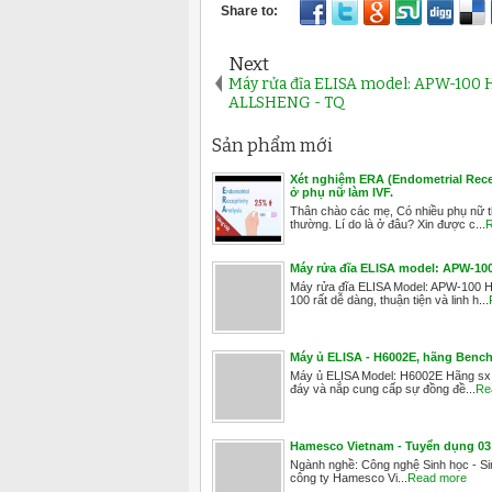
Next
Máy rửa đĩa ELISA model: APW-100 
ALLSHENG - TQ
Sản phẩm mới
Xét nghiệm ERA (Endometrial Recep
ở phụ nữ làm IVF.
Thân chào các mẹ, Có nhiều phụ nữ thấ
thường. Lí do là ở đâu? Xin được c...
R
Máy rửa đĩa ELISA model: APW-1
Máy rửa đĩa ELISA Model: APW-100 
100 rất dễ dàng, thuận tiện và linh h...
Máy ủ ELISA - H6002E, hãng Benchm
Máy ủ ELISA Model: H6002E Hãng sx: 
đáy và nắp cung cấp sự đồng đề...
Re
Hamesco Vietnam - Tuyển dụng 03 
Ngành nghề: Công nghệ Sinh học - Sin
công ty Hamesco Vi...
Read more