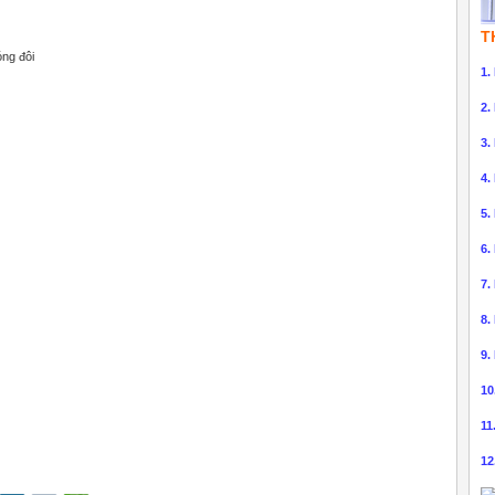
)
T
ng đôi
1.
2.
3.
4.
5.
6.
7.
8.
9.
10
11
12