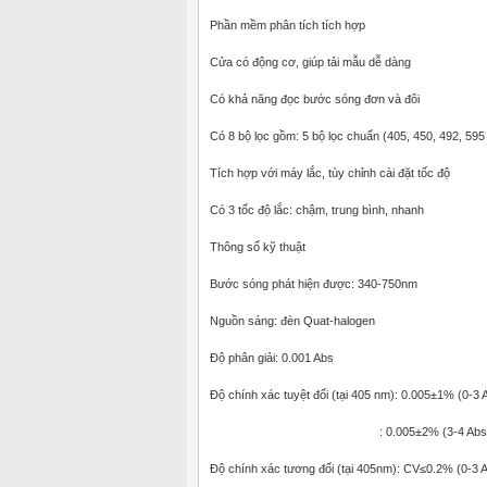
Phần mềm phân tích tích hợp
Cửa có động cơ, giúp tải mẫu dễ dàng
Có khả năng đọc bước sóng đơn và đôi
Có 8 bộ lọc gồm: 5 bộ lọc chuẩn (405, 450, 492, 59
Tích hợp với máy lắc, tùy chỉnh cài đặt tốc độ
Có 3 tốc độ lắc: chậm, trung bình, nhanh
Thông số kỹ thuật
Bước sóng phát hiện được: 340-750nm
Nguồn sáng: đèn Quat-halogen
Độ phân giải: 0.001 Abs
Độ chính xác tuyệt đối (tại 405 nm): 0.005±1% (0-3 
: 0.005±2% (3-4 Abs
Độ chính xác tương đối (tại 405nm): CV≤0.2% (0-3 