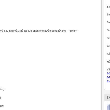
Sa
Sa
Sa
Se
5 và 630 nm) và 3 bộ lọc lựa chọn cho bước sóng từ 340 - 750 nm
Se
C
Kế
Hà
Vă
Số
Đ
Em
Abs)
D
)
Abs)