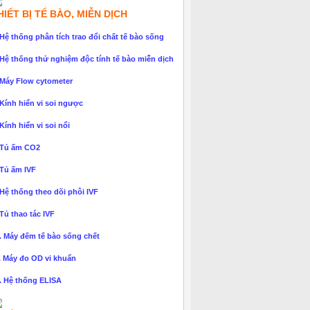
HIẾT BỊ TẾ BÀO, MIỄN DỊCH
 Hệ thống phân tích trao đổi chất tế bào sống
 Hệ thống thử nghiệm độc tính tế bào miễn dịch
 Máy Flow cytometer
 Kính hiển vi soi ngược
 Kính hiển vi soi nổi
 Tủ ấm CO2
 Tủ ấm IVF
 Hệ thống theo dõi phôi IVF
 Tủ thao tác IVF
. Máy đếm tế bào sống chết
. Máy đo OD vi khuẩn
. Hệ thống ELISA