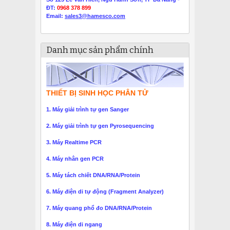
ĐT:
0968 378 899
Email:
sales3@hamesco.com
Danh mục sản phẩm chính
THIẾT BỊ SINH HỌC PHÂN TỬ
1. Máy giải trình tự gen Sanger
2. Máy giải trình tự gen Pyrosequencing
3. Máy Realtime PCR
4. Máy nhân gen PCR
5. Máy tách chiết DNA/RNA/Protein
6. Máy điện di tự động (Fragment Analyzer)
7. Máy quang phổ đo DNA/RNA/Protein
8. Máy điện di ngang