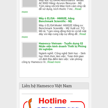
Máy đọc ELISA Ao Absorbance Model:
AC3000 Hãng: Azures Biosyste - Mỹ
Tính năng nổi trội Màn hình cảm ứng rất
dễ sử dụng, kích thước 7-inc...
Read
more
Máy ủ ELISA - H6002E, hãng
Benchmark Scientific - Mỹ
Máy ủ ELISA Model: H6002E Hãng sx:
Benchmark Scientific - Mỹ Xuất xứ: TQ
Mô tả: "Làm nóng đồng thời từ cả bề mặt
đáy và nắp cung cấp sự đồng đề...
Read
more
Hamesco Vietnam - Tuyển dụng 03
Nhân viên kinh doanh Thiết bị Phòng
thí nghiệm
Ngành nghề: Công nghệ Sinh học - Sinh
học Hình thức làm việc: Toàn thời gian
cố định Địa điểm làm việc: văn phòng
công ty Hamesco Vi...
Read more
Liên hệ Hamesco Việt Nam
-----------------------------------------------------