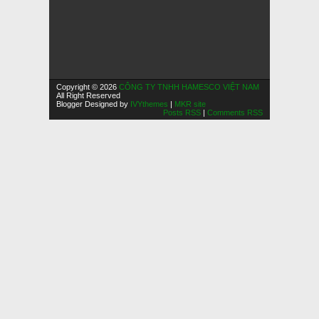
Copyright © 2026
CÔNG TY TNHH HAMESCO VIỆT NAM
All Right Reserved
Blogger Designed by
IVYthemes
|
MKR site
Posts RSS
|
Comments RSS