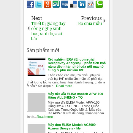
Next
Previous
Thiết bị giảng dạy
Bộ chia mẫu
công nghệ sinh
học, sinh học cơ
bản
Sản phẩm mới
Xét nghiệm ERA (Endometrial
Receptivity Analysis) – phân tích khả
năng tiếp nhận phôi của nội mạc tử
cung ở phụ nữ làm IVF.
Thân chào các mẹ, Có nhiều phụ nữ
thất bại IVF nhiều lần, mặc dù phôi đạt
chất lượng tốt, tử cung hoàn toàn bình thường. Lí do là
ở đâu? Xin được c...
Read more
Máy rửa đĩa ELISA model: APW-100
Hãng ALLSHENG - TQ
Máy rửa đĩa ELISA Model: APW-100
Hãng sx: ALLSHENG - Trung Quốc
Xuất xứ: Trung Quốc Mô tả: Máy rửa
đĩa APW-100 rất dễ dàng, thuận tiện và
linh h...
Read more
Máy đọc ELISA Model: AC3000 -
Azures Biosyste - Mỹ