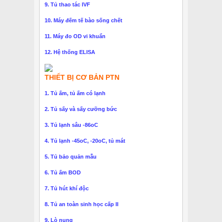
9. Tủ thao tác IVF
10. Máy đếm tế bào sống chết
11. Máy đo OD vi khuẩn
12. Hệ thống ELISA
THIẾT BỊ CƠ BẢN PTN
1. Tủ ấm, tủ ấm có lạnh
2. Tủ sấy và sấy cưỡng bức
3. Tủ lạnh sâu -86oC
4. Tủ lạnh -45oC, -20oC, tủ mát
5. Tủ bảo quản mẫu
6. Tủ ấm BOD
7. Tủ hút khí độc
8. Tủ an toàn sinh học cấp II
9. Lò nung