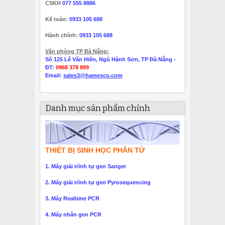
CSKH
077 555 8886
Kế toán:
0933 105 688
Hành chính:
0933 105 688
Văn phòng TP Đà Nẵng:
Số 125 Lê Văn Hiến, Ngũ Hành Sơn, TP Đà Nẵng -
ĐT:
0968 378 899
Email:
sales3@hamesco.com
Danh mục sản phẩm chính
THIẾT BỊ SINH HỌC PHÂN TỬ
1. Máy giải trình tự gen Sanger
2. Máy giải trình tự gen Pyrosequencing
3. Máy Realtime PCR
4. Máy nhân gen PCR