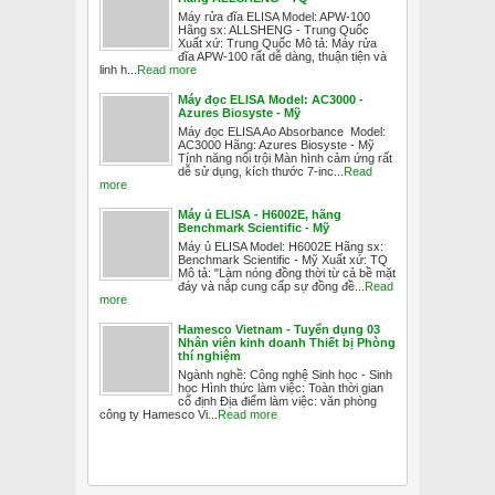
Máy rửa đĩa ELISA Model: APW-100
Hãng sx: ALLSHENG - Trung Quốc
Xuất xứ: Trung Quốc Mô tả: Máy rửa
đĩa APW-100 rất dễ dàng, thuận tiện và
linh h...
Read more
Máy đọc ELISA Model: AC3000 -
Azures Biosyste - Mỹ
Máy đọc ELISA Ao Absorbance Model:
AC3000 Hãng: Azures Biosyste - Mỹ
Tính năng nổi trội Màn hình cảm ứng rất
dễ sử dụng, kích thước 7-inc...
Read
more
Máy ủ ELISA - H6002E, hãng
Benchmark Scientific - Mỹ
Máy ủ ELISA Model: H6002E Hãng sx:
Benchmark Scientific - Mỹ Xuất xứ: TQ
Mô tả: "Làm nóng đồng thời từ cả bề mặt
đáy và nắp cung cấp sự đồng đề...
Read
more
Hamesco Vietnam - Tuyển dụng 03
Nhân viên kinh doanh Thiết bị Phòng
thí nghiệm
Ngành nghề: Công nghệ Sinh học - Sinh
học Hình thức làm việc: Toàn thời gian
cố định Địa điểm làm việc: văn phòng
công ty Hamesco Vi...
Read more