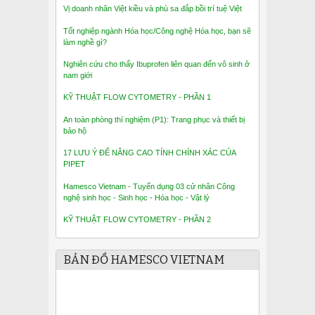
Vị doanh nhân Việt kiều và phù sa đắp bồi trí tuệ Việt
Tốt nghiệp ngành Hóa học/Công nghệ Hóa học, bạn sẽ
làm nghề gì?
Nghiên cứu cho thấy Ibuprofen liên quan đến vô sinh ở
nam giới
KỸ THUẬT FLOW CYTOMETRY - PHẦN 1
An toàn phòng thí nghiệm (P1): Trang phục và thiết bị
bảo hộ
17 LƯU Ý ĐỂ NÂNG CAO TÍNH CHÍNH XÁC CỦA
PIPET
Hamesco Vietnam - Tuyển dụng 03 cử nhân Công
nghệ sinh học - Sinh học - Hóa học - Vật lý
KỸ THUẬT FLOW CYTOMETRY - PHẦN 2
BẢN ĐỒ HAMESCO VIETNAM