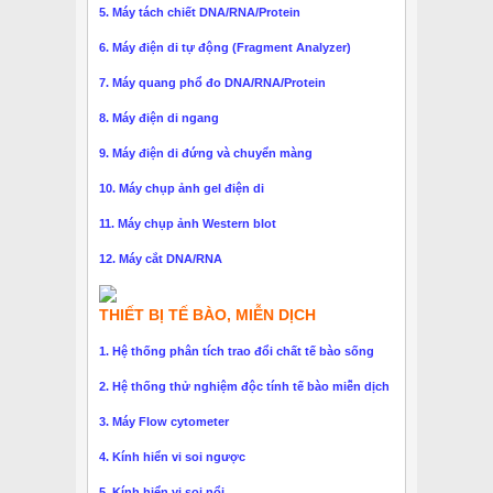
5. Máy tách chiết DNA/RNA/Protein
6. Máy điện di tự động (Fragment Analyzer)
7. Máy quang phổ đo DNA/RNA/Protein
8. Máy điện di ngang
9. Máy điện di đứng và chuyển màng
10. Máy chụp ảnh gel điện di
11. Máy chụp ảnh Western blot
12. Máy cắt DNA/RNA
THIẾT BỊ TẾ BÀO, MIỄN DỊCH
1. Hệ thống phân tích trao đổi chất tế bào sống
2. Hệ thống thử nghiệm độc tính tế bào miễn dịch
3. Máy Flow cytometer
4. Kính hiển vi soi ngược
5. Kính hiển vi soi nổi