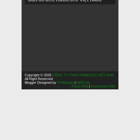
Copyright © 2026
CÔNG TY TNHH HAMESCO VIỆT NAM
All Right Reserved
Blogger Designed by
IVYthemes
|
MKR site
Posts RSS
|
Comments RSS