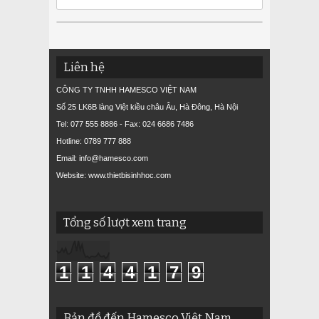
Liên hệ
CÔNG TY TNHH HAMESCO VIỆT NAM
Số 25 LK6B làng Việt kiều châu Âu, Hà Đông, Hà Nội
Tel: 077 555 8886 - Fax: 024 6686 7486
Hotline: 0789 777 888
Email: info@hamesco.com
Website: www.thietbisinhhoc.com
Tổng số lượt xem trang
1
1
4
4
1
7
9
Bản đồ đến Hamesco Việt Nam