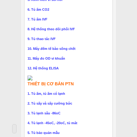
6. Tủ ấm CO2
7. Tủ ấm IVF
8. Hệ thống theo dõi phôi IVF
9. Tủ thao tác IVF
10. Máy đếm tế bào sống chết
11. Máy đo OD vi khuẩn
12. Hệ thống ELISA
THIẾT BỊ CƠ BẢN PTN
1. Tủ ấm, tủ ấm có lạnh
2. Tủ sấy và sấy cưỡng bức
3. Tủ lạnh sâu -86oC
4. Tủ lạnh -45oC, -20oC, tủ mát
5. Tủ bảo quản mẫu