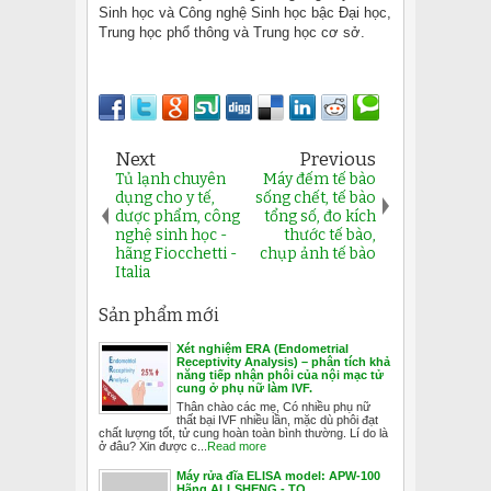
Sinh học và Công nghệ Sinh học bậc Đại học,
Trung học phổ thông và Trung học cơ sở.
Next
Previous
Tủ lạnh chuyên
Máy đếm tế bào
dụng cho y tế,
sống chết, tế bào
dược phẩm, công
tổng số, đo kích
nghệ sinh học -
thước tế bào,
hãng Fiocchetti -
chụp ảnh tế bào
Italia
Sản phẩm mới
Xét nghiệm ERA (Endometrial
Receptivity Analysis) – phân tích khả
năng tiếp nhận phôi của nội mạc tử
cung ở phụ nữ làm IVF.
Thân chào các mẹ, Có nhiều phụ nữ
thất bại IVF nhiều lần, mặc dù phôi đạt
chất lượng tốt, tử cung hoàn toàn bình thường. Lí do là
ở đâu? Xin được c...
Read more
Máy rửa đĩa ELISA model: APW-100
Hãng ALLSHENG - TQ