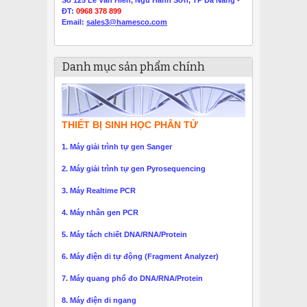
ĐT:
0968 378 899
Email:
sales3@hamesco.com
Danh mục sản phẩm chính
THIẾT BỊ SINH HỌC PHÂN TỬ
1. Máy giải trình tự gen Sanger
2. Máy giải trình tự gen Pyrosequencing
3. Máy Realtime PCR
4. Máy nhân gen PCR
5. Máy tách chiết DNA/RNA/Protein
6. Máy điện di tự động (Fragment Analyzer)
7. Máy quang phổ đo DNA/RNA/Protein
8. Máy điện di ngang