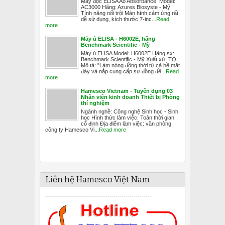
Máy đọc ELISA Ao Absorbance Model:
AC3000 Hãng: Azures Biosyste - Mỹ
Tính năng nổi trội Màn hình cảm ứng rất
dễ sử dụng, kích thước 7-inc...
Read
more
Máy ủ ELISA - H6002E, hãng
Benchmark Scientific - Mỹ
Máy ủ ELISA Model: H6002E Hãng sx:
Benchmark Scientific - Mỹ Xuất xứ: TQ
Mô tả: "Làm nóng đồng thời từ cả bề mặt
đáy và nắp cung cấp sự đồng đề...
Read
more
Hamesco Vietnam - Tuyển dụng 03
Nhân viên kinh doanh Thiết bị Phòng
thí nghiệm
Ngành nghề: Công nghệ Sinh học - Sinh
học Hình thức làm việc: Toàn thời gian
cố định Địa điểm làm việc: văn phòng
công ty Hamesco Vi...
Read more
Liên hệ Hamesco Việt Nam
-----------------------------------------------------