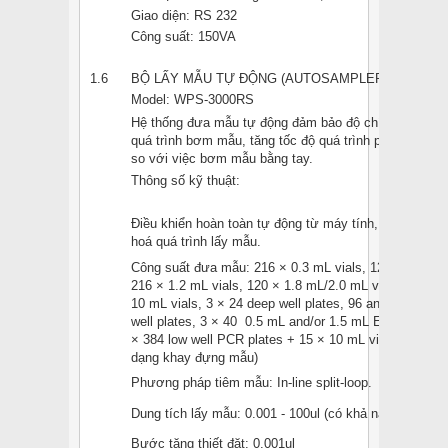
Giao diện: RS 232
Công suất: 150VA
1.6
BỘ LẤY MẪU TỰ ĐỘNG (AUTOSAMPLER)
Model: WPS-3000RS
Hệ thống đưa mẫu tự động đảm bảo độ chính xác cao,
quá trình bơm mẫu, tăng tốc độ quá trình phân tích m
so với việc bơm mẫu bằng tay.
Thông số kỹ thuật:
Điều khiển hoàn toàn tự động từ máy tính, cho phép c
hoá quá trình lấy mẫu.
Công suất đưa mẫu: 216 × 0.3 mL vials, 120 × 1.1 mL 
216 × 1.2 mL vials, 120 × 1.8 mL/2.0 mL vials, 66 × 4
10 mL vials, 3 × 24 deep well plates, 96 and/or 384 no
well plates, 3 × 40 0.5 mL and/or 1.5 mL Eppendorf tu
× 384 low well PCR plates + 15 × 10 mL vials (tùy thu
dạng khay đựng mẫu)
Phương pháp tiêm mẫu: In-line split-loop.
Dung tích lấy mẫu: 0.001 - 100ul (có khả năng nâng cấ
Bước tăng thiết đặt: 0.001ul