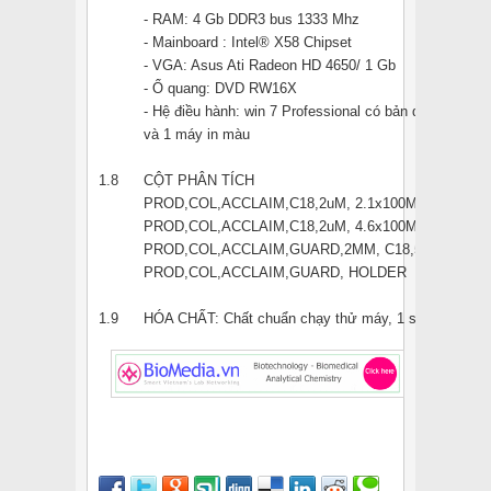
- RAM: 4 Gb DDR3 bus 1333 Mhz
- Mainboard : Intel® X58 Chipset
- VGA: Asus Ati Radeon HD 4650/ 1 Gb
- Ổ quang: DVD RW16X
- Hệ điều hành: win 7 Professional có bản quyền.
và 1 máy in màu
1.8
CỘT PHÂN TÍCH
PROD,COL,ACCLAIM,C18,2uM, 2.1x100MM
PROD,COL,ACCLAIM,C18,2uM, 4.6x100MM
PROD,COL,ACCLAIM,GUARD,2MM, C18,5uM,2EA
PROD,COL,ACCLAIM,GUARD, HOLDER
1.9
HÓA CHẤT: Chất chuẩn chạy thử máy, 1 set