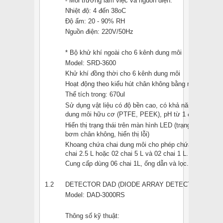
- Môi trường làm việc và nguồn điện:
Nhiệt độ: 4 đến 38oC
Độ ẩm: 20 - 90% RH
Nguồn điện: 220V/50Hz
* Bộ khử khí ngoài cho 6 kênh dung môi
Model: SRD-3600
Khử khí đồng thời cho 6 kênh dung môi
Hoạt động theo kiểu hút chân không bằng màng
Thể tích trong: 670ul
Sử dụng vật liệu có độ bền cao, có khả năng chống ch
dung môi hữu cơ (PTFE, PEEK), pH từ 1 đến 13.
Hiển thị trạng thái trên màn hình LED (trạng thái nguồn,
bơm chân không, hiển thị lỗi)
Khoang chứa chai dung môi cho phép chứa tới 09 cha
chai 2.5 L hoặc 02 chai 5 L và 02 chai 1 L.
Cung cấp dùng 06 chai 1L, ống dẫn và lọc.
1.2
DETECTOR DAD (DIODE ARRAY DETECTOR)
Model: DAD-3000RS
Thông số kỹ thuật: