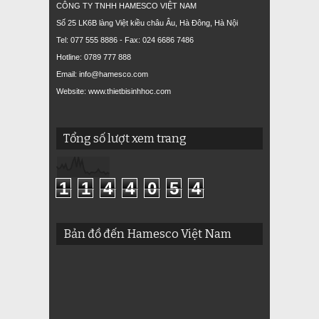
CÔNG TY TNHH HAMESCO VIỆT NAM
Số 25 LK6B làng Việt kiều châu Âu, Hà Đông, Hà Nội
Tel: 077 555 8886 - Fax: 024 6686 7486
Hotline: 0789 777 888
Email: info@hamesco.com
Website: www.thietbisinhhoc.com
Tổng số lượt xem trang
1
1
4
4
0
5
4
Bản đồ đến Hamesco Việt Nam