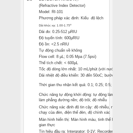
(Refractive Index Detector)
Model: RI-101
Phương pháp xác định: Kiểu độ lệch
o
Dải khúc xạ: 1.00-1.75
Dải đo: 0.25-512 µRIU
Độ tuyến tính: 600µRIU
Độ ồn: <2.5 nRIU
Tự động chuẩn về không
Flow cell: 8 µL; 0.05 Mpa (7.5psi)
Thể tích chết: < 600µL
Tốc độ dòng lớn nhất: 10 mL/phút (với nước)
Dải nhiệt độ điều khiển: 30 đến 50oC; bước tăng 1oC
Thời gian thu nhận kết quả: 0.1; 0.25; 0.5; 1.0; 1.5; 2.0
Chức năng tự động khởi động: tự động làm sạch chu tr
làm phẳng đường nền; độ trôi; độ nhiễu
Chức năng xác định độ tin cậy: độ nhiễu, nhiệt độ, độ t
chạy của đèn, điện thế đèn, độ chính xác
Màn hình hiển thị: Màn hình màu, tinh thể lỏng cho phé
gian thực
Tín hiệu đầu ra: Intergrator: 0-1V; Recorder: 0-10mV