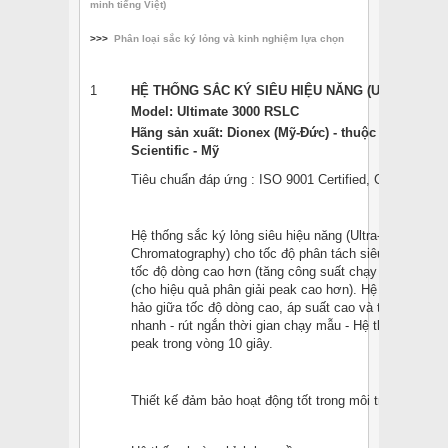
minh tiếng Việt)
>>>
Phân loại sắc ký lỏng và kinh nghiệm lựa chọn
1
HỆ THỐNG SẮC KÝ SIÊU HIỆU NĂNG (UHPLC)
Model: Ultimate 3000 RSLC
Hãng sản xuất: Dionex (Mỹ-Đức) - thuộc tập đoàn 
Scientific - Mỹ
Tiêu chuẩn đáp ứng : ISO 9001 Certified, CE-marked
Hệ thống sắc ký lỏng siêu hiệu năng (Ultra-High Perfo
Chromatography) cho tốc độ phân tách siêu nhanh với
tốc độ dòng cao hơn (tăng công suất chạy mẫu) và cỡ
(cho hiệu quả phân giải peak cao hơn). Hệ thống là s
hảo giữa tốc độ dòng cao, áp suất cao và tốc độ thu d
nhanh - rút ngắn thời gian chạy mẫu - Hệ thống có thể
peak trong vòng 10 giây.
Thiết kế đảm bảo hoạt động tốt trong môi trường khí h