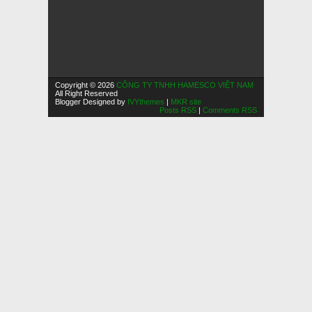
Copyright © 2026
CÔNG TY TNHH HAMESCO VIỆT NAM
All Right Reserved
Blogger Designed by
IVYthemes
|
MKR site
Posts RSS
|
Comments RSS