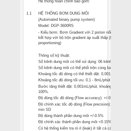
Hệ thống hoàn chỉnh bao gồm:
1.1
HỆ THỐNG BƠM DUNG MÔI
(Automated binary pump system)
Model: DGP-3600RS
- Kiểu bơm: Bơm Gradient với 2 piston nối tiếp (Serial 
kết hợp với bộ trộn gradient áp suất thấp (Low pressur
proportioning)
Thông số kỹ thuật:
Số kênh dung môi có thể sử dụng: 06 kênh (2x3)
Số kênh dung môi có thể phối trộn cùng lúc: 2x3 kênh
Khoảng tốc độ dòng có thể thiết đặt: 0,001 - 8mL/phút
Khoảng tốc độ dòng tối ưu: 0,1 - 8mL/phút
Bước tăng thiết đặt: 0,001mL/phút, khoảng thành phần
100%.
Độ đúng tốc độ dòng (Flow accuracy): +/-0.1%
Độ chính xác tốc độ dòng (Flow precision): < 0.05% 
min SD
Độ đúng thành phần dung môi +/-0.5%
Độ chính xác thành phần dung môi <0.15% SD
Có hệ thống kiểm tra rò rỉ (leak) ở tất cả các vị trí, tự