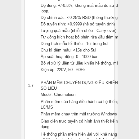
Độ đúng: +/-0.5%, không mất mẫu do sử dụng nguyên tắ
loop.
Độ chính xác: <0.25% RSD (thông thường <0.15% R
Độ tuyến tính: >0.9999 (hệ số tuyến tính)
Lượng quá mẫu (nhiễm chéo - Carry-over): <0.004%
Tự động kích hoạt bộ phận rửa đầu tiêm mẫu
Dung tích mẫu tối thiểu : 1ul trong 5ul
Chu kì tiêm mẫu: <15s cho 5ul
Áp suất hoạt động: 0 - 1000 bar
Bộ vi xử lý điện tử điều khiển hệ thống, màn hình hiển 
Điện áp: 220V, 50 - 60Hz.
PHẦN MỀM CHUYÊN DỤNG ĐIỀU KHIỂN THU NHẬN
1.7
SỐ LIỆU
Model: Chromeleon
Phần mềm của hãng điều hành cả hệ thống sắc ký lỏn
LC/MS
Phần mềm chạy trên môi trường Windows
Giao diện trực tuyến có hính ảnh thiết kế rất tiện lợi 
dụng.
Hệ thống phần mềm hiện đại với khả năng điều khiển, k