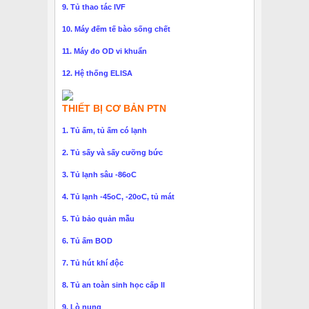
9. Tủ thao tác IVF
10. Máy đếm tế bào sống chết
11. Máy đo OD vi khuẩn
12. Hệ thống ELISA
THIẾT BỊ CƠ BẢN PTN
1. Tủ ấm, tủ ấm có lạnh
2. Tủ sấy và sấy cưỡng bức
3. Tủ lạnh sâu -86oC
4. Tủ lạnh -45oC, -20oC, tủ mát
5. Tủ bảo quản mẫu
6. Tủ ấm BOD
7. Tủ hút khí độc
8. Tủ an toàn sinh học cấp II
9. Lò nung