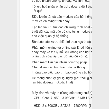
số liệu nhanh chóng, tin cậy, và linh hoạt.
Tối ưu hoá phép phân tích, đưa ra dữ liệu, phân tích d
kết quả
Điều khiển tất cả các module của hệ thống HPLC, các
máy và chương trình chạy.
Tạo lập và lưu trữ các chương trình hoạt động tối ưu 
thiết đặt các mã bảo vệ cho từng module của thiết bị
cho việc quản lý hệ thống.
Bản báo cáo được thiết kế theo người sử dụng
Phần mềm online và offline (xử lý số liệu đồng thời vớ
chạy máy và xử lý số liệu không cần bật máy phân tí
phân tích vừa lấy các dữ liệu để xử lý).
Phần mềm lưu giữ nhiều phương pháp.
Chẩn đoán các trục trặc của hệ thống
Thông báo việc bảo trì, bảo dưỡng các bộ phận của thi
Hệ thống nhật ký ghi lại ngày giờ, thời gian, quá trình
lần bảo dưỡng... (Audit Trial)
Máy tính và máy in (Cung cấp trong nước)
- CPU: Core i7- 950; 3.06GHz - 8 MB L3 cache.
- HDD: 2 x 500GB / SATA2 – 7200RPM (1 HDD dùng c