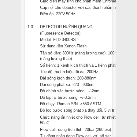
Giao diện máy tính cho phần mềm Chromeleon
Cáp nối cho detector với các thành phần hệ thống
Điện áp: 220V-50Hz
1.3
DETECTOR HUỲNH QUANG
(Fluoresence Detector)
Model: FLD-3400RS
Sử dụng đèn Xenon Flash
Tần số đèn: 300Hz (năng lượng cao); 100Hz (tiêu chu
(năng lượng thấp)
Số kênh: 1 kênh kích thích và 1 kênh phát xạ
Tốc độ thu tín hiệu tối đa: 200Hz
Dải sóng kích thích: 200-880nm
Dải sóng phát xạ: 220 - 900nm
Độ chính xác bước sóng: +/-2nm
Độ lặp lại bước sóng: +/-0.2nm
Độ nhạy: Raman S/N: >550 ASTM
Bộ lọc bước sóng phát xạ thay đổi, 5 vị trí
Chức năng ổn nhiệt cho Flow cell: từ nhiệt độ môi tr
50oC
Flow cell: dung tích 8ul - 20bar (290 psi)
Tự động nhận dạng Flow cell với số seri