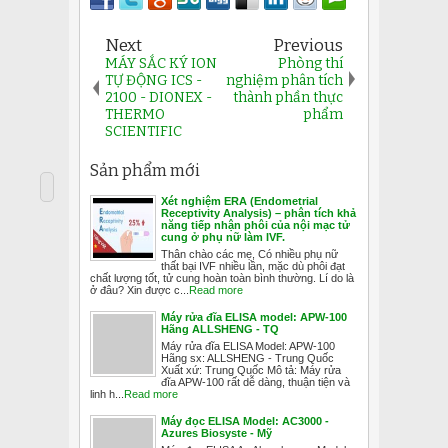
Next
Previous
MÁY SẮC KÝ ION
Phòng thí
TỰ ĐỘNG ICS -
nghiệm phân tích
2100 - DIONEX -
thành phần thực
THERMO
phẩm
SCIENTIFIC
Sản phẩm mới
Xét nghiệm ERA (Endometrial
Receptivity Analysis) – phân tích khả
năng tiếp nhận phôi của nội mạc tử
cung ở phụ nữ làm IVF.
Thân chào các mẹ, Có nhiều phụ nữ
thất bại IVF nhiều lần, mặc dù phôi đạt
chất lượng tốt, tử cung hoàn toàn bình thường. Lí do là
ở đâu? Xin được c...
Read more
Máy rửa đĩa ELISA model: APW-100
Hãng ALLSHENG - TQ
Máy rửa đĩa ELISA Model: APW-100
Hãng sx: ALLSHENG - Trung Quốc
Xuất xứ: Trung Quốc Mô tả: Máy rửa
đĩa APW-100 rất dễ dàng, thuận tiện và
linh h...
Read more
Máy đọc ELISA Model: AC3000 -
Azures Biosyste - Mỹ