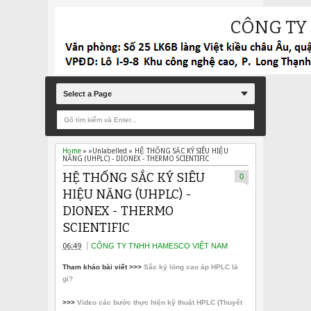
CÔNG TY
Select a Page
Home
» »Unlabelled »
HỆ THỐNG SẮC KÝ SIÊU HIỆU
NĂNG (UHPLC) - DIONEX - THERMO SCIENTIFIC
HỆ THỐNG SẮC KÝ SIÊU
0
HIỆU NĂNG (UHPLC) -
DIONEX - THERMO
SCIENTIFIC
06:49
CÔNG TY TNHH HAMESCO VIỆT NAM
Tham kh
ảo bài viết >>>
Sắc ký lỏng cao áp HPLC là
gì?
>>>
Video các bước thực hiện kỹ thuật HPLC (Thuyết