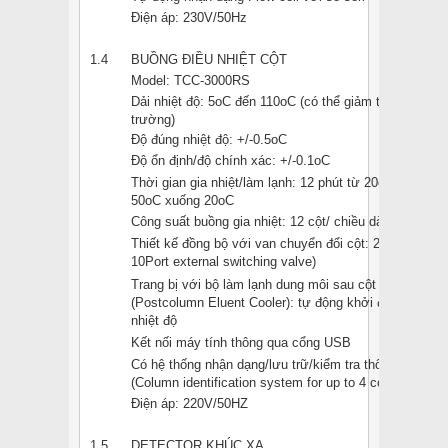
Điện áp: 230V/50Hz
1.4
BUỒNG ĐIỀU NHIỆT CỘT
Model: TCC-3000RS
Dải nhiệt độ: 5oC đến 110oC (có thể giảm tối đa 18oC 
trường)
Độ đúng nhiệt độ: +/-0.5oC
Độ ổn định/độ chính xác: +/-0.1oC
Thời gian gia nhiệt/làm lạnh: 12 phút từ 20oC đến 50o
50oC xuống 20oC
Công suất buồng gia nhiệt: 12 cột/ chiều dài tối đa củ
Thiết kế đồng bộ với van chuyển đổi cột: 2 vị trí, 10 c
10Port external switching valve)
Trang bị với bộ làm lạnh dung môi sau cột cho độ chín
(Postcolumn Eluent Cooler): tự động khởi động dưới 
nhiệt độ
Kết nối máy tính thông qua cổng USB
Có hệ thống nhận dạng/lưu trữ/kiểm tra thông số cột ch
(Column identification system for up to 4 colums)
Điện áp: 220V/50HZ
1.5
DETECTOR KHÚC XẠ