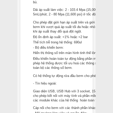
bù.
Dải áp suất làm việc: 2 - 103.4 Mpa (15,000 psi) ở tố
5mL/phút; 2 - 80 Mpa (11,600 psi) ở tốc độ dòng 8mL/
Cho phép đặt giới hạn áp suất trên và giới hạn dưới.
bơm khi vượt quá áp suất tối đa hoặc nhỏ hơn áp suất
khi áp suất thay đổi quá đột ngột.
Độ ổn định áp suất: <1% hoặc <2 bar
Thể tích trễ trong hệ thống: 690ul
- Bộ điều khiển bơm:
Hiển thị thông số trên màn hình tinh thể lỏng LCD
Điều khiển hoàn toàn tự động bằng phần mềm trên máy
phép hệ thống được tối ưu hoá các thông số, đồng thờ
toàn bộ các thông số bơm.
Có hệ thống tự động rửa đầu bơm cho phép nâng cao 
- Tín hiệu ngoài:
Giao diện USB, USB Hub với 3 socket, 15-pin D-Sub, I
cho phép kết nối với máy tính và phần mềm điều khiển
các module khác của hệ thống hoàn toàn tự động
Cáp nối cho bơm với các thành phần khác của hệ thố