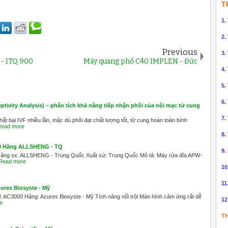
T
1.
2.
Previous
3.
 - ITQ 900
Máy quang phổ C40 IMPLEN - Đức
4.
5.
6.
tivity Analysis) – phân tích khả năng tiếp nhận phôi của nội mạc tử cung
7.
t bại IVF nhiều lần, mặc dù phôi đạt chất lượng tốt, tử cung hoàn toàn bình
ead more
8.
00 Hãng ALLSHENG - TQ
9.
Hãng sx: ALLSHENG - Trung Quốc Xuất xứ: Trung Quốc Mô tả: Máy rửa đĩa APW-
Read more
10
11
ures Biosyste - Mỹ
AC3000 Hãng: Azures Biosyste - Mỹ Tính năng nổi trội Màn hình cảm ứng rất dễ
12
e
TH