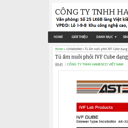
CÔNG TY TNHH H
HOME
GIỚI THIỆU
DANH MỤC
SI
Home
» »Unlabelled »
Tủ ấm nuôi phôi IVF Cube dạng 
Tủ ấm nuôi phôi IVF Cube dạng 
00:41
CÔNG TY TNHH HAMESCO VIỆT NAM