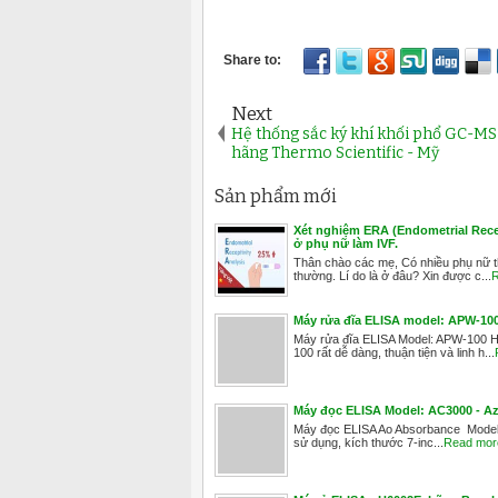
Next
Hệ thống sắc ký khí khối phổ GC-MS
hãng Thermo Scientific - Mỹ
Sản phẩm mới
Xét nghiệm ERA (Endometrial Recep
ở phụ nữ làm IVF.
Thân chào các mẹ, Có nhiều phụ nữ thấ
thường. Lí do là ở đâu? Xin được c...
R
Máy rửa đĩa ELISA model: APW-1
Máy rửa đĩa ELISA Model: APW-100 
100 rất dễ dàng, thuận tiện và linh h...
Máy đọc ELISA Model: AC3000 - Az
Máy đọc ELISA Ao Absorbance Model: 
sử dụng, kích thước 7-inc...
Read mor