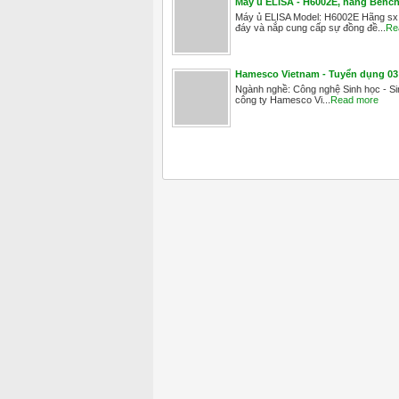
Máy ủ ELISA - H6002E, hãng Benchm
Máy ủ ELISA Model: H6002E Hãng sx: 
đáy và nắp cung cấp sự đồng đề...
Re
Hamesco Vietnam - Tuyển dụng 03 
Ngành nghề: Công nghệ Sinh học - Sin
công ty Hamesco Vi...
Read more