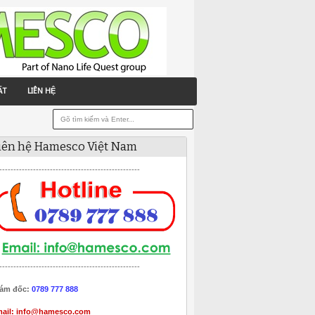
ẤT
LIÊN HỆ
iên hệ Hamesco Việt Nam
--------------------------------------------------
--------------------------------------------------
ám đốc:
0789 777 888
ail:
info@hamesco.com