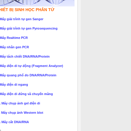
HIẾT BỊ SINH HỌC PHÂN TỬ
 Máy giải trình tự gen Sanger
 Máy giải trình tự gen Pyrosequencing
 Máy Realtime PCR
 Máy nhân gen PCR
 Máy tách chiết DNA/RNA/Protein
 Máy điện di tự động (Fragment Analyzer)
 Máy quang phổ đo DNA/RNA/Protein
 Máy điện di ngang
 Máy điện di đứng và chuyển màng
. Máy chụp ảnh gel điện di
. Máy chụp ảnh Western blot
. Máy cắt DNA/RNA