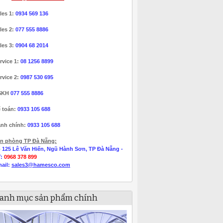
les 1:
0934 569 136
les 2:
077 555 8886
les 3:
0904 68 2014
rvice 1:
08 1256 8899
rvice 2:
0987 530 695
SKH
077 555 8886
 toán:
0933 105 688
nh chính:
0933 105 688
n phòng TP Đà Nẵng:
 125 Lê Văn Hiến, Ngũ Hành Sơn, TP Đà Nẵng -
T:
0968 378 899
ail:
sales3@hamesco.com
anh mục sản phẩm chính