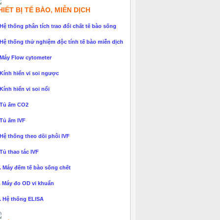
HIẾT BỊ TẾ BÀO, MIỄN DỊCH
 Hệ thống phân tích trao đổi chất tế bào sống
 Hệ thống thử nghiệm độc tính tế bào miễn dịch
 Máy Flow cytometer
 Kính hiển vi soi ngược
 Kính hiển vi soi nổi
 Tủ ấm CO2
 Tủ ấm IVF
 Hệ thống theo dõi phôi IVF
 Tủ thao tác IVF
. Máy đếm tế bào sống chết
. Máy đo OD vi khuẩn
. Hệ thống ELISA