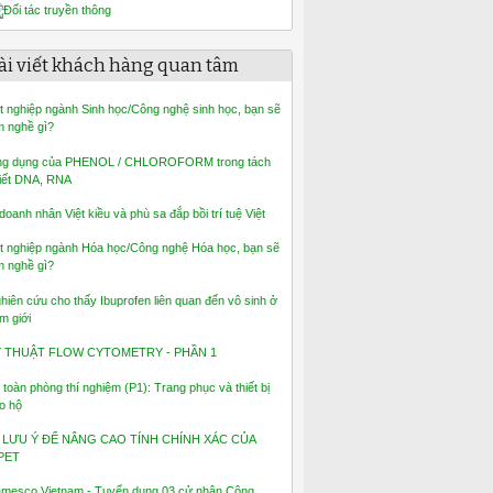
ài viết khách hàng quan tâm
t nghiệp ngành Sinh học/Công nghệ sinh học, bạn sẽ
m nghề gì?
g dụng của PHENOL / CHLOROFORM trong tách
iết DNA, RNA
 doanh nhân Việt kiều và phù sa đắp bồi trí tuệ Việt
t nghiệp ngành Hóa học/Công nghệ Hóa học, bạn sẽ
m nghề gì?
hiên cứu cho thấy Ibuprofen liên quan đến vô sinh ở
m giới
Ỹ THUẬT FLOW CYTOMETRY - PHẦN 1
 toàn phòng thí nghiệm (P1): Trang phục và thiết bị
o hộ
 LƯU Ý ĐỂ NÂNG CAO TÍNH CHÍNH XÁC CỦA
PET
mesco Vietnam - Tuyển dụng 03 cử nhân Công