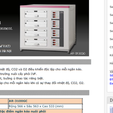
Sa
Sa
Sa
Se
Se
C
Kế
Hà
Vă
Số
Đ
Em
D