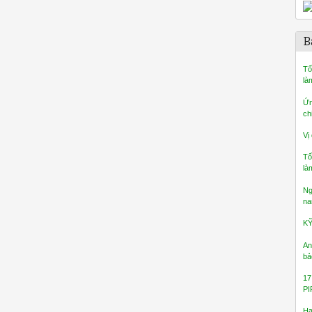
B
Tố
là
Ứn
ch
Vị
Tố
là
Ng
na
K
An
bả
17
PI
Ha