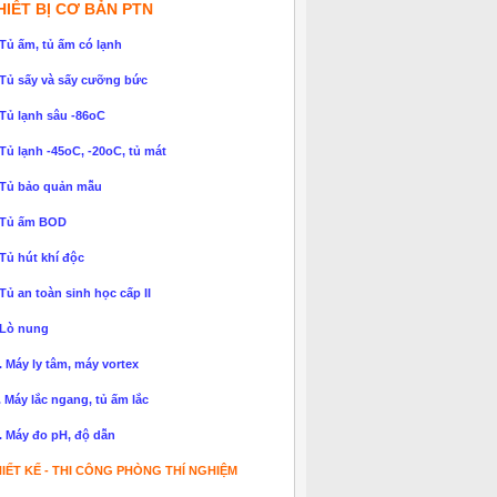
HIẾT BỊ CƠ BẢN PTN
 Tủ ấm, tủ ấm có lạnh
 Tủ sấy và sấy cưỡng bức
 Tủ lạnh sâu -86oC
 Tủ lạnh -45oC, -20oC, tủ mát
 Tủ bảo quản mẫu
 Tủ ấm BOD
 Tủ hút khí độc
 Tủ an toàn sinh học cấp II
 Lò nung
. Máy ly tâm, máy vortex
. Máy lắc ngang, tủ ấm lắc
. Máy đo pH, độ dẫn
IẾT KẾ - THI CÔNG PHÒNG THÍ NGHIỆM