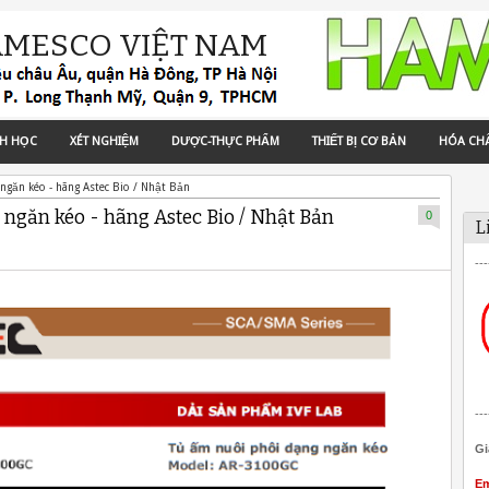
AMESCO VIỆT NAM
NH HỌC
XÉT NGHIỆM
DƯỢC-THỰC PHẨM
THIẾT BỊ CƠ BẢN
HÓA CH
ngăn kéo - hãng Astec Bio / Nhật Bản
ngăn kéo - hãng Astec Bio / Nhật Bản
0
L
---
---
Gi
Em