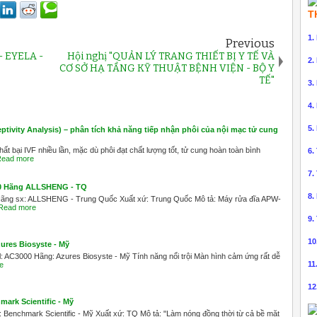
T
1.
Previous
- EYELA -
Hội nghị "QUẢN LÝ TRANG THIẾT BỊ Y TẾ VÀ
2.
CƠ SỞ HẠ TẦNG KỸ THUẬT BỆNH VIỆN - BỘ Y
TẾ"
3.
4.
5.
tivity Analysis) – phân tích khả năng tiếp nhận phôi của nội mạc tử cung
t bại IVF nhiều lần, mặc dù phôi đạt chất lượng tốt, tử cung hoàn toàn bình
6.
ead more
7.
00 Hãng ALLSHENG - TQ
8.
Hãng sx: ALLSHENG - Trung Quốc Xuất xứ: Trung Quốc Mô tả: Máy rửa đĩa APW-
Read more
9.
10
ures Biosyste - Mỹ
AC3000 Hãng: Azures Biosyste - Mỹ Tính năng nổi trội Màn hình cảm ứng rất dễ
11
e
12
ark Scientific - Mỹ
Benchmark Scientific - Mỹ Xuất xứ: TQ Mô tả: "Làm nóng đồng thời từ cả bề mặt