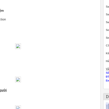
Sa
iệm
Sa
ction
Sa
Se
Se
C
Kế
Hà
Vă
Số
Đ
Em
người
D