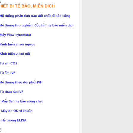
HIẾT BỊ TẾ BÀO, MIỄN DỊCH
 Hệ thống phân tích trao đổi chất tế bào sống
 Hệ thống thử nghiệm độc tính tế bào miễn dịch
 Máy Flow cytometer
 Kính hiển vi soi ngược
 Kính hiển vi soi nổi
 Tủ ấm CO2
 Tủ ấm IVF
 Hệ thống theo dõi phôi IVF
 Tủ thao tác IVF
. Máy đếm tế bào sống chết
. Máy đo OD vi khuẩn
. Hệ thống ELISA