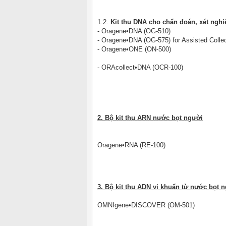
1.2.
Kit thu DNA cho chẩn đoán, xét ngh
-
Oragene•DNA (OG-510)
-
Oragene•DNA (OG-575)
for Assisted Colle
-
Oragene•ONE (ON-500)
-
ORAcollect•DNA (OCR-100)
2. Bộ kit thu ARN nước bọt người
Oragene•RNA (RE-100)
3. Bộ kit thu ADN vi khuẩn từ nước bọt 
OMNIgene•DISCOVER (OM-501)