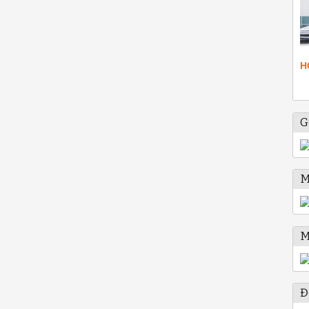
H
G
M
M
Đ