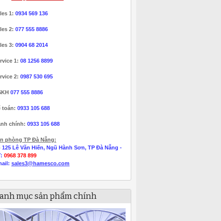
les 1:
0934 569 136
les 2:
077 555 8886
les 3:
0904 68 2014
rvice 1:
08 1256 8899
rvice 2:
0987 530 695
SKH
077 555 8886
 toán:
0933 105 688
nh chính:
0933 105 688
n phòng TP Đà Nẵng:
 125 Lê Văn Hiến, Ngũ Hành Sơn, TP Đà Nẵng -
T:
0968 378 899
ail:
sales3@hamesco.com
anh mục sản phẩm chính