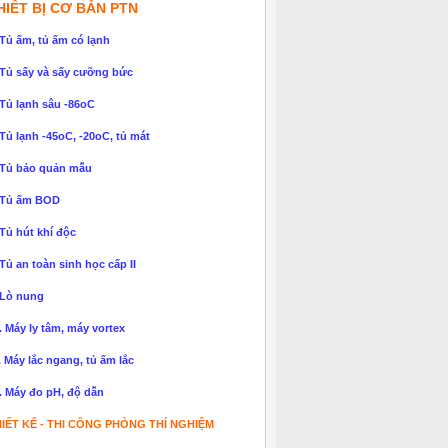
HIẾT BỊ CƠ BẢN PTN
 Tủ ấm, tủ ấm có lạnh
 Tủ sấy và sấy cưỡng bức
 Tủ lạnh sâu -86oC
 Tủ lạnh -45oC, -20oC, tủ mát
 Tủ bảo quản mẫu
 Tủ ấm BOD
 Tủ hút khí độc
 Tủ an toàn sinh học cấp II
 Lò nung
. Máy ly tâm, máy vortex
. Máy lắc ngang, tủ ấm lắc
. Máy đo pH, độ dẫn
IẾT KẾ - THI CÔNG PHÒNG THÍ NGHIỆM