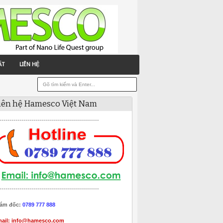
ẤT
LIÊN HỆ
iên hệ Hamesco Việt Nam
--------------------------------------------------
--------------------------------------------------
ám đốc:
0789 777 888
ail:
info@hamesco.com