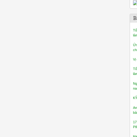
B
Tố
là
Ứn
ch
Vị
Tố
là
Ng
na
K
An
bả
17
PI
Ha