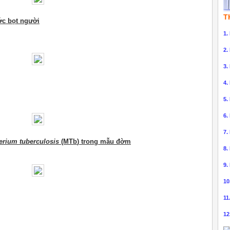
T
ớc bọt người
1.
2.
3.
4.
5.
6.
7.
rium tuberculosis
(MTb
) trong mẫu đờm
8.
9.
10
11
12