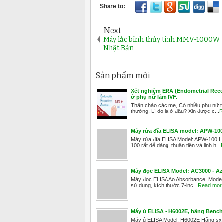
Next
Máy lắc bình thủy tinh MMV-1000W 
Nhật Bản
Sản phẩm mới
Xét nghiệm ERA (Endometrial Recep
ở phụ nữ làm IVF.
Thân chào các mẹ, Có nhiều phụ nữ thấ
thường. Lí do là ở đâu? Xin được c...
R
Máy rửa đĩa ELISA model: APW-1
Máy rửa đĩa ELISA Model: APW-100 
100 rất dễ dàng, thuận tiện và linh h...
Máy đọc ELISA Model: AC3000 - Az
Máy đọc ELISA Ao Absorbance Model: 
sử dụng, kích thước 7-inc...
Read mor
Máy ủ ELISA - H6002E, hãng Benchm
Máy ủ ELISA Model: H6002E Hãng sx: 