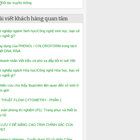
ài viết khách hàng quan tâm
t nghiệp ngành Sinh học/Công nghệ sinh học, bạn sẽ
m nghề gì?
g dụng của PHENOL / CHLOROFORM trong tách
iết DNA, RNA
 doanh nhân Việt kiều và phù sa đắp bồi trí tuệ Việt
t nghiệp ngành Hóa học/Công nghệ Hóa học, bạn sẽ
m nghề gì?
hiên cứu cho thấy Ibuprofen liên quan đến vô sinh ở
m giới
Ỹ THUẬT FLOW CYTOMETRY - PHẦN 1
 toàn phòng thí nghiệm (P1): Trang phục và thiết bị
o hộ
 LƯU Ý ĐỂ NÂNG CAO TÍNH CHÍNH XÁC CỦA
PET
mesco Vietnam - Tuyển dụng 03 cử nhân Công