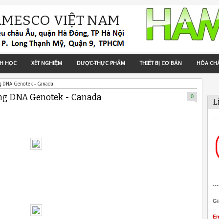
AMESCO VIỆT NAM
NH HỌC
XÉT NGHIỆM
DƯỢC-THỰC PHẨM
THIẾT BỊ CƠ BẢN
HÓA CH
g DNA Genotek - Canada
ãng DNA Genotek - Canada
0
L
---
---
Gi
Em