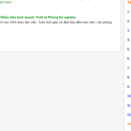
T
ad more
1.
Nhân viên kinh doanh Thiết bị Phòng thí nghiệm
2.
h học Hình thức làm việc: Toàn thời gian cố định Địa điểm làm việc: văn phòng
3.
4.
5.
6.
7.
8.
9.
10
11
12
TH