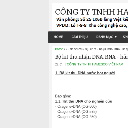
CÔNG TY TNHH H
HOME
GIỚI THIỆU
DANH MỤC
SI
Home
» »Unlabelled »
Bộ kit thu nhận DNA, RNA - hãn
Bộ kit thu nhận DNA, RNA - h
22:01
CÔNG TY TNHH HAMESCO VIỆT NAM
1. Bộ kit thu DNA nước bọt người
Bao gồm:
1.1.
Kit thu DNA cho nghiên cứu
- Oragene•DNA (OG-500)
-
Oragene•DNA (OG-575)
-
Oragene•DNA (OG-250)