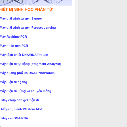
HIẾT BỊ SINH HỌC PHÂN TỬ
 Máy giải trình tự gen Sanger
 Máy giải trình tự gen Pyrosequencing
 Máy Realtime PCR
 Máy nhân gen PCR
 Máy tách chiết DNA/RNA/Protein
 Máy điện di tự động (Fragment Analyzer)
 Máy quang phổ đo DNA/RNA/Protein
 Máy điện di ngang
 Máy điện di đứng và chuyển màng
. Máy chụp ảnh gel điện di
. Máy chụp ảnh Western blot
. Máy cắt DNA/RNA