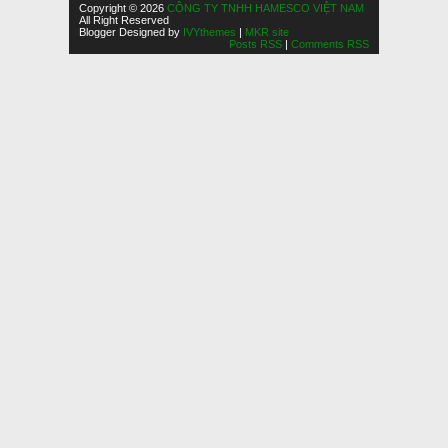
Copyright © 2026
CÔNG TY TNHH HAMESCO VIỆT NAM
All Right Reserved
Blogger Designed by
IVYthemes
|
MKR site
Posts RSS
|
Comments RSS