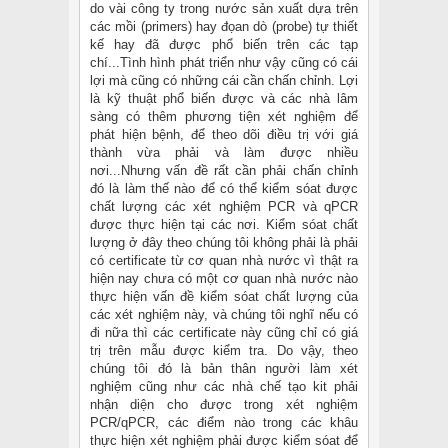
do vài công ty trong nước sản xuất dựa trên
các mồi (primers) hay đọan dò (probe) tự thiết
kế hay đã được phổ biến trên các tạp
chí...Tình hình phát triển như vậy cũng có cái
lợi mà cũng có những cái cần chấn chỉnh. Lợi
là kỹ thuật phổ biến được và các nhà lâm
sàng có thêm phương tiện xét nghiệm để
phát hiện bệnh, để theo dõi điều trị với giá
thành vừa phải và làm được nhiều
nơi...Nhưng vấn đề rất cần phải chấn chỉnh
đó là làm thế nào để có thể kiểm sóat được
chất lượng các xét nghiệm PCR và qPCR
được thực hiện tại các nơi. Kiểm sóat chất
lượng ở đây theo chúng tôi không phải là phải
có certificate từ cơ quan nhà nước vì thật ra
hiện nay chưa có một cơ quan nhà nước nào
thực hiện vấn đề kiểm sóat chất lượng của
các xét nghiệm này, và chúng tôi nghĩ nếu có
đi nữa thì các certificate này cũng chỉ có giá
trị trên mẫu được kiểm tra. Do vậy, theo
chúng tôi đó là bản thân người làm xét
nghiệm cũng như các nhà chế tạo kit phải
nhận diện cho được trong xét nghiệm
PCR/qPCR, các điểm nào trong các khâu
thực hiện xét nghiệm phải được kiểm sóat để