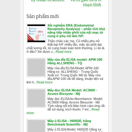
mạn tính
Sản phẩm mới
Xét nghiệm ERA (Endometrial
Receptivity Analysis) – phân tích khả
năng tiếp nhận phôi của nội mạc tử
cung ở phụ nữ làm IVF.
Thân chào các mẹ, Có nhiều phụ nữ
thất bại IVF nhiều lần, mặc dù phôi đạt
chất lượng tốt, tử cung hoàn toàn bình thường. Lí do là
ở đâu? Xin được c...
Read more
Máy rửa đĩa ELISA model: APW-100
Hãng ALLSHENG - TQ
Máy rửa đĩa ELISA Model: APW-100
Hãng sx: ALLSHENG - Trung Quốc
Xuất xứ: Trung Quốc Mô tả: Máy rửa
đĩa APW-100 rất dễ dàng, thuận tiện và
linh h...
Read more
Máy đọc ELISA Model: AC3000 -
Azures Biosyste - Mỹ
Máy đọc ELISA Ao Absorbance Model:
AC3000 Hãng: Azures Biosyste - Mỹ
Tính năng nổi trội Màn hình cảm ứng rất
dễ sử dụng, kích thước 7-inc...
Read
more
Máy ủ ELISA - H6002E, hãng
Benchmark Scientific - Mỹ
Máy ủ ELISA Model: H6002E Hãng sx: