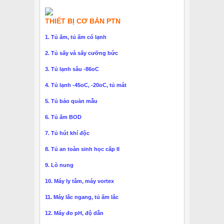
THIẾT BỊ CƠ BẢN PTN
1. Tủ ấm, tủ ấm có lạnh
2. Tủ sấy và sấy cưỡng bức
3. Tủ lạnh sâu -86oC
4. Tủ lạnh -45oC, -20oC, tủ mát
5. Tủ bảo quản mẫu
6. Tủ ấm BOD
7. Tủ hút khí độc
8. Tủ an toàn sinh học cấp II
9. Lò nung
10. Máy ly tâm, máy vortex
11. Máy lắc ngang, tủ ấm lắc
12. Máy đo pH, độ dẫn