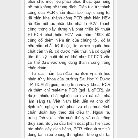
phải chịu một liệu pháp phẩu thuật quá nặng
nề mà không hề trúng đích. Tiếp tục từ thành
công của PCR chẩn đoán lao này, chúng tôi
đã triển khai thành công PCR phát hiện HBV
rồi đến một tác nhân khó nhất là HCV. Thành
công trong xây dựng và phát triến kỹ thuật
RT-PCR phát hiện HCV vào năm 1998 đã
củng cố thêm niềm tin của chúng tôi, đó là
nếu nắm chắc kỹ thuật, tìm được nguồn hóa
chất cần thiết, có được mẫu thử, và có quyết
tâm thì kỹ thuật dù có khó như RT-PCR vẫn
có thể đưa vào ứng dụng thành công trong
chẩn đoán.
Từ các mầm ban đầu mà đơn vị sinh học
phân tử y khoa của trường Đại Học Y Dược
TP. HCM đã gieo; trong lĩnh vực y khoa, PCR
và thậm chí real-time PCR (gọi là qPCR), đã
được nhiều nhà nghiên cứu và cả các nhà
lâm sàng tại Việt Nam biết đến và cho chỉ
định xét nghiệm để phục vụ cho mục đích
chẩn đoán hay theo dõi điều trị. Ngoài ra,
trong lĩnh vực chăn nuôi thú y và nuôi trồng
thủy sản, do yêu cầu kiểm soát phát hiện các
tác nhân gây dịch bệnh, PCR cũng được sử
dụng tại nhiều phòng thí nghiệm không chỉ tại