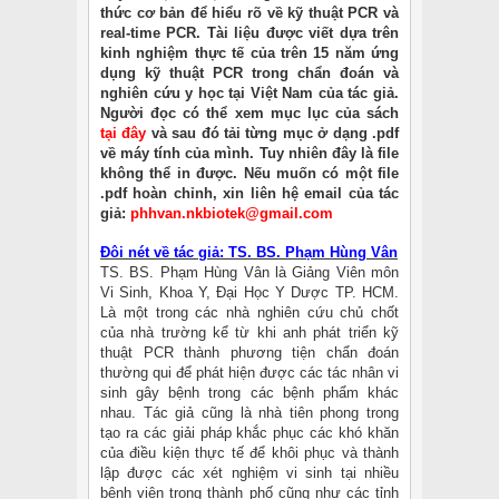
thức cơ bản để hiểu rõ về kỹ thuật PCR và
real-time PCR. Tài liệu được viết dựa trên
kinh nghiệm thực tế của trên 15 năm ứng
dụng kỹ thuật PCR trong chẩn đoán và
nghiên cứu y học tại Việt Nam của tác giả.
Người đọc có thể xem mục lục của sách
tại đây
và sau đó tải từng mục ở dạng .pdf
về máy tính của mình. Tuy nhiên đây là file
không thể in được. Nếu muốn có một file
.pdf hoàn chỉnh, xin liên hệ email của tác
giả:
phhvan.nkbiotek@gmail.com
Đôi nét về tác giả: TS. BS. Phạm Hùng Vân
TS. BS. Phạm Hùng Vân là Giảng Viên môn
Vi Sinh, Khoa Y, Đại Học Y Dược TP. HCM.
Là một trong các nhà nghiên cứu chủ chốt
của nhà trường kể từ khi anh phát triển kỹ
thuật PCR thành phương tiện chẩn đoán
thường qui để phát hiện được các tác nhân vi
sinh gây bệnh trong các bệnh phẩm khác
nhau. Tác giả cũng là nhà tiên phong trong
tạo ra các giải pháp khắc phục các khó khăn
của điều kiện thực tế để khôi phục và thành
lập được các xét nghiệm vi sinh tại nhiều
bệnh viện trong thành phố cũng như các tỉnh