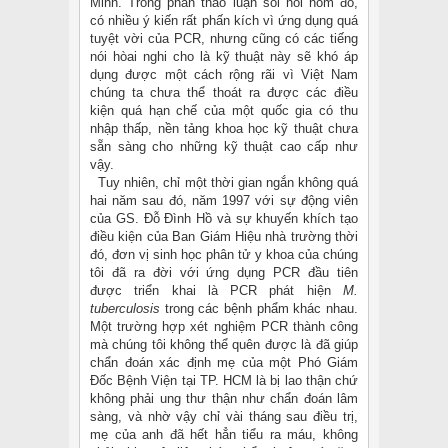
Minh. Trong phần thảo luận sôi nổi hôm đó,
có nhiều ý kiến rất phấn kích vì ứng dụng quá
tuyệt vời của PCR, nhưng cũng có các tiếng
nói hòai nghi cho là kỹ thuật này sẽ khó áp
dụng được một cách rộng rãi vì Việt Nam
chúng ta chưa thể thoát ra được các điều
kiện quá hạn chế của một quốc gia có thu
nhập thấp, nền tảng khoa học kỹ thuật chưa
sẵn sàng cho những kỹ thuật cao cấp như
vậy.
Tuy nhiên, chỉ một thời gian ngắn không quá
hai năm sau đó, năm 1997 với sự động viên
của GS. Đỗ Đình Hồ và sự khuyến khích tạo
điều kiện của Ban Giám Hiệu nhà trường thời
đó, đơn vị sinh học phân tử y khoa của chúng
tôi đã ra đời với ứng dụng PCR đầu tiên
được triển khai là PCR phát hiện
M.
tuberculosis
trong các bệnh phẩm khác nhau.
Một trường hợp xét nghiệm PCR thành công
mà chúng tôi không thể quên được là đã giúp
chẩn đoán xác định mẹ của một Phó Giám
Đốc Bệnh Viện tại TP. HCM là bị lao thận chứ
không phải ung thư thận như chẩn đoán lâm
sàng, và nhờ vậy chỉ vài tháng sau điều trị,
mẹ của anh đã hết hẳn tiểu ra máu, không