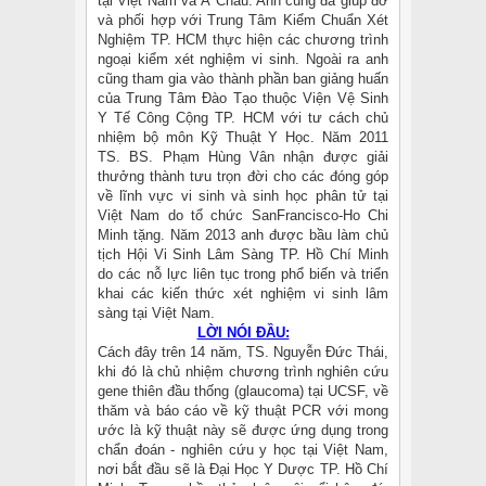
tại Việt Nam và Á Châu. Anh cũng đã giúp đở
và phối hợp với Trung Tâm Kiểm Chuẩn Xét
Nghiệm TP. HCM thực hiện các chương trình
ngoại kiểm xét nghiệm vi sinh. Ngoài ra anh
cũng tham gia vào thành phần ban giảng huấn
của Trung Tâm Đào Tạo thuộc Viện Vệ Sinh
Y Tế Công Cộng TP. HCM với tư cách chủ
nhiệm bộ môn Kỹ Thuật Y Học. Năm 2011
TS. BS. Phạm Hùng Vân nhận được giải
thưởng thành tưu trọn đời cho các đóng góp
về lĩnh vực vi sinh và sinh học phân tử tại
Việt Nam do tổ chức SanFrancisco-Ho Chi
Minh tặng. Năm 2013 anh được bầu làm chủ
tịch Hội Vi Sinh Lâm Sàng TP. Hồ Chí Minh
do các nỗ lực liên tục trong phổ biến và triển
khai các kiến thức xét nghiệm vi sinh lâm
sàng tại Việt Nam.
LỜI NÓI ĐẦU:
Cách đây trên 14 năm, TS. Nguyễn Đức Thái,
khi đó là chủ nhiệm chương trình nghiên cứu
gene thiên đầu thống (glaucoma) tại UCSF, về
thăm và báo cáo về kỹ thuật PCR với mong
ước là kỹ thuật này sẽ được ứng dụng trong
chẩn đoán - nghiên cứu y học tại Việt Nam,
nơi bắt đầu sẽ là Đại Học Y Dược TP. Hồ Chí