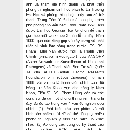
anh đã tham gia hình thành và phát triển
phòng thí nghiệm sinh học phân tử tại Trường
Đại Học và phòng thí nghiệm này sau đó trở
thành Trung Tâm Y Sinh mà anh phụ trách
phó phòng cho đến năm 1999. Năm 1998, anh
được Đại Học Georgia Hoa Kỳ chọn để tham
gia theo một workshop 3 tuần lễ tại đây. Năm
1999, qua các đóng góp về xây dựng và phát
triển vi sinh lâm sàng trong nước, TS. BS.
Phạm Hùng Vân được mời là Thành Viên
Chính (principal investigator) của ANSORP
(Asian Network for Surveillance of Resistant
Pathogens) và Thành Viên Ban Tư Vấn Quốc
Tế của APFID (Asian Pacific Research
Foundation for Infectious Diseases). Từ năm
1999, với vai trò là thành viên chính của Hội
Đồng Tư Vấn Khoa Học cho công ty Nam
Khoa, Tiến Sĩ. BS. Phạm Hùng Vân và các
cộng sự đã có một phòng thí nghiệm trang bị
đầy đủ để tập trung vào 4 vấn đề nghiên cứu
chính: (1) Phát triển các sản phẩm và mô
hình sản phẩm mới để có thể dùng tại nhiều
phòng thí nghiệm y sinh các mức độ khác
nhau; (2) Áp dụng các công cụ kỹ thuật cao
như real-time PCR, giải trình tự,