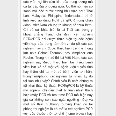
các viện nghiên cứu lớn của trung ương mà
cả tại các địa phương nữa. Có thể nói nếu so
sánh với các nước trong khu vực như Thái
Lan, Malaysia, Philippine, Indonesia... thì ở
lĩnh vực áp dụng PCR và qPCR trong chẩn
đóan, Việt Nam chúng ta không hề thua kém.
Chỉ có cái khác biệt là tại Thái lan, trong y
khoa chẳng hạn, chỉ định xét nghiệm
PCR/qPCR chỉ được thực hiện tại các bệnh
viện hay các trung tâm lớn vì đa số các xét
nghiệm này chỉ được thực hiện trên hệ thống
kín như Cobas Taqman, hay Amplicor của
Roche. Trong khi đó thì tại Việt Nam, các xét
nghiệm này được thực hiện tại nhiều bệnh
viện lớn kể cả một vài bệnh viện tuyến tỉnh
hay thậm chí tại một số bệnh viện tư nhân,
trung tâm/phòng xét nghiệm tư nhân. Lý do
tại sao như vậy? Chính yếu là nhờ chúng ta
đã khai thác kỹ thuật PCR/qPCR là kỹ thuật
mở (open), chỉ cần thiết bị luân nhiệt thích
hợp (máy PCR và real-time PCR mà hiện nay
giá cả không còn cao ngất ngưỡng nữa) và
một số thiết bị thông thường khác có tại
phòng thí nghiệm là có thể là xét nghiệm PCR
với các thuốc thử tự chế (home-brews) hay