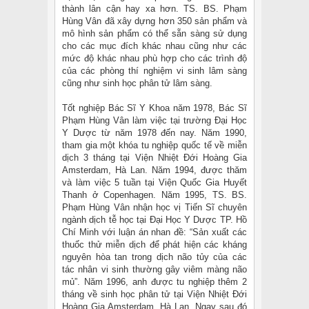
thành lân cận hay xa hơn. TS. BS. Phạm
Hùng Vân đã xây dựng hơn 350 sản phẩm và
mô hình sản phẩm có thể sẵn sàng sử dụng
cho các mục đích khác nhau cũng như các
mức độ khác nhau phù hợp cho các trình độ
của các phòng thí nghiệm vi sinh lâm sàng
cũng như sinh học phân tử lâm sàng.
Tốt nghiệp Bác Sĩ Y Khoa năm 1978, Bác Sĩ
Phạm Hùng Vân làm việc tại trường Đại Học
Y Dược từ năm 1978 đến nay. Năm 1990,
tham gia một khóa tu nghiệp quốc tế về miễn
dịch 3 tháng tại Viện Nhiệt Đới Hoàng Gia
Amsterdam, Hà Lan. Năm 1994, được thăm
và làm việc 5 tuần tại Viện Quốc Gia Huyết
Thanh ở Copenhagen. Năm 1995, TS. BS.
Phạm Hùng Vân nhận học vị Tiến Sĩ chuyên
ngành dịch tễ học tại Đại Học Y Dược TP. Hồ
Chí Minh với luận án nhan đề: “Sản xuất các
thuốc thử miễn dịch để phát hiện các kháng
nguyên hòa tan trong dịch não tủy của các
tác nhân vi sinh thường gây viêm màng não
mủ”. Năm 1996, anh được tu nghiệp thêm 2
tháng về sinh học phân tử tại Viện Nhiệt Đới
Hoàng Gia Amsterdam, Hà Lan. Ngay sau đó