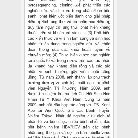
pyrosequencing, cloning...để phát triển các
nghiên cứu và dịch vụ trong chẩn đoán tiền
sanh, phát hiện đột biến dành cho giải pháp
điều trị đích ung thư và cá nhân hóa điều trị,
truy tầm nguy cơ ung thư, phát hiện kháng
thuốc trên vi khuẩn và virus...; (3) Phổ biến
các kiến thức về vi sinh lâm sàng và sinh học
phân tử áp dụng trong nghiên cứu và chẩn
đoán thông qua các khóa huấn luyện về
chuyên môn; (4) Thực hiện được các nghiên
cứu quốc tế và trong nước trên các tác nhân
đa kháng hay kháng diện rộng và các tác
nhân vi sinh thường gây viêm phổi cộng
đồng. Từ năm 2008, anh thành lập phụ trách
trưởng đơn vị vi sinh kỹ thuật cao tại bệnh
viện Nguyễn Tri Phương. Năm 2009, anh
được tín nhiệm là chủ tịch Chi Hội Sinh Học
Phân Tử Y Khoa Việt Nam. Cũng từ năm
2009, anh bắt đầu hợp tác cùng với TS. Kenji
Abe tại Viện Quốc Gia Các Bệnh Truyền
Nhiễm Tokyo, Nhật để nghiên cứu dịch tễ
phân tử và bệnh học nhiều bệnh nhiễm, đặc
biệt bệnh nhiễm HBV/HCV trên các bệnh
nhân ung thư gan và sự lan tràn rubella virus