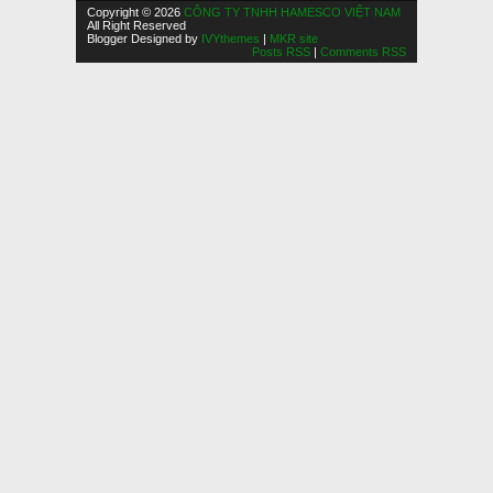
Copyright © 2026
CÔNG TY TNHH HAMESCO VIỆT NAM
All Right Reserved
Blogger Designed by
IVYthemes
|
MKR site
Posts RSS
|
Comments RSS