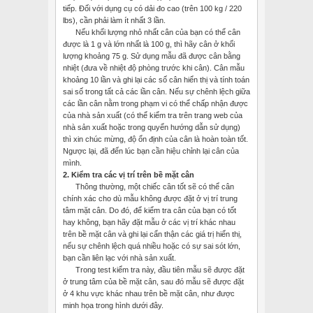
tiếp. Đối với dụng cụ có dải đo cao (trên 100 kg / 220
lbs), cần phải làm ít nhất 3 lần.
Nếu khối lượng nhỏ nhất cân của bạn có thể cân
được là 1 g và lớn nhất là 100 g, thì hãy cân ở khối
lượng khoảng 75 g. Sử dụng mẫu đã được cân bằng
nhiệt (đưa về nhiệt độ phòng trước khi cân). Cân mẫu
khoảng 10 lần và ghi lại các số cân hiển thị và tính toán
sai số trong tất cả các lần cân. Nếu sự chênh lệch giữa
các lần cân nằm trong phạm vi có thể chấp nhận được
của nhà sản xuất (có thể kiểm tra trên trang web của
nhà sản xuất hoặc trong quyển hướng dẫn sử dụng)
thì xin chúc mừng, độ ổn định của cân là hoàn toàn tốt.
Ngược lại, đã đến lúc bạn cần hiệu chỉnh lại cân của
mình.
2.
Kiểm tra các vị trí trên bề mặt cân
Thông thường, một chiếc cân tốt sẽ có thể cân
chính xác cho dù mẫu không được đặt ở vị trí trung
tâm mặt cân. Do đó, để kiểm tra cân của bạn có tốt
hay không, bạn hãy đặt mẫu ở các vị trí khác nhau
trên bề mặt cân và ghi lại cẩn thận các giá trị hiển thị,
nếu sự chênh lệch quá nhiều hoặc có sự sai sót lớn,
bạn cần liên lạc với nhà sản xuất.
Trong test kiểm tra này, đầu tiên mẫu sẽ được đặt
ở trung tâm của bề mặt cân, sau đó mẫu sẽ được đặt
ở 4 khu vực khác nhau trên bề mặt cân, như được
minh họa trong hình dưới đây.