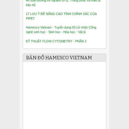
An toàn phòng thí nghiệm (P1): Trang phục và thiết bị
bảo hộ
17 LƯU Ý ĐỂ NÂNG CAO TÍNH CHÍNH XÁC CỦA
PIPET
Hamesco Vietnam - Tuyển dụng 03 cử nhân Công
nghệ sinh học - Sinh học - Hóa học - Vật lý
KỸ THUẬT FLOW CYTOMETRY - PHẦN 2
BẢN ĐỒ HAMESCO VIETNAM