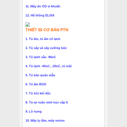
11. Máy đo OD vi khuẩn
12. Hệ thống ELISA
THIẾT BỊ CƠ BẢN PTN
1. Tủ ấm, tủ ấm có lạnh
2. Tủ sấy và sấy cưỡng bức
3. Tủ lạnh sâu -86oC
4. Tủ lạnh -45oC, -20oC, tủ mát
5. Tủ bảo quản mẫu
6. Tủ ấm BOD
7. Tủ hút khí độc
8. Tủ an toàn sinh học cấp II
9. Lò nung
10. Máy ly tâm, máy vortex