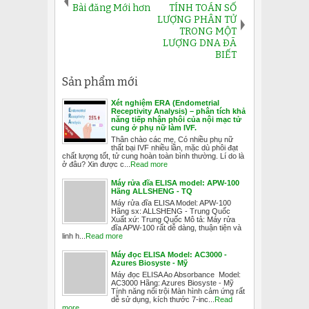
Bài đăng Mới hơn
TÍNH TOÁN SỐ
LƯỢNG PHÂN TỬ
TRONG MỘT
LƯỢNG DNA ĐÃ
BIẾT
Sản phẩm mới
Xét nghiệm ERA (Endometrial
Receptivity Analysis) – phân tích khả
năng tiếp nhận phôi của nội mạc tử
cung ở phụ nữ làm IVF.
Thân chào các mẹ, Có nhiều phụ nữ
thất bại IVF nhiều lần, mặc dù phôi đạt
chất lượng tốt, tử cung hoàn toàn bình thường. Lí do là
ở đâu? Xin được c...
Read more
Máy rửa đĩa ELISA model: APW-100
Hãng ALLSHENG - TQ
Máy rửa đĩa ELISA Model: APW-100
Hãng sx: ALLSHENG - Trung Quốc
Xuất xứ: Trung Quốc Mô tả: Máy rửa
đĩa APW-100 rất dễ dàng, thuận tiện và
linh h...
Read more
Máy đọc ELISA Model: AC3000 -
Azures Biosyste - Mỹ
Máy đọc ELISA Ao Absorbance Model:
AC3000 Hãng: Azures Biosyste - Mỹ
Tính năng nổi trội Màn hình cảm ứng rất
dễ sử dụng, kích thước 7-inc...
Read
more