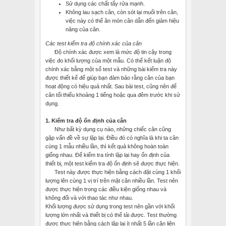
Sử dụng các chất tẩy rửa mạnh.
Không lau sạch cân, còn sót lại muối trên cân,
việc này có thể ăn mòn cân dẫn đến giảm hiệu
năng của cân.
Các test kiểm tra độ chính xác của cân
Độ chính xác được xem là mức độ tin cậy trong
việc đo khối lượng của một mẫu. Có thể kết luận độ
chính xác bằng một số test và những bài kiểm tra này
được thiết kế để giúp bạn đảm bảo rằng cân của bạn
hoạt động có hiệu quả nhất. Sau bài test, cũng nên để
cân tối thiểu khoảng 1 tiếng hoặc qua đêm trước khi sử
dụng.
1.
Kiểm tra độ ổn định của cân
Như bất kỳ dụng cụ nào, những chiếc cân cũng
gặp vấn đề về sự lặp lại. Điều đó có nghĩa là khi ta cân
cùng 1 mẫu nhiều lần, thì kết quả không hoàn toàn
giống nhau. Để kiểm tra tính lặp lại hay ổn định của
thiết bị, một test kiểm tra độ ổn định sẽ được thực hiện.
Test này được thực hiện bằng cách đặt cùng 1 khối
lượng lên cùng 1 vị trí trên mặt cân nhiều lần. Test nên
được thực hiện trong các điều kiện giống nhau và
không đổi và với thao tác như nhau.
Khối lượng được sử dụng trong test nên gần với khối
lượng lớn nhất và thiết bị có thể tải được. Test thường
được thực hiện bằng cách lặp lại ít nhất 5 lần cân liên