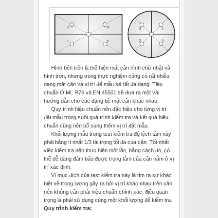
Hình bên trên là thể hiện mặt cân hình chữ nhật và
hình tròn, nhưng trong thực nghiệm cũng có rất nhiều
dạng mặt cân và vị trí để mẫu sẽ rất đa dạng. Tiêu
chuẩn OIML R76 và EN 45501 sẽ đưa ra một vài
hướng dẫn cho các dạng bề mặt cân khác nhau.
Quy trình hiệu chuẩn nên đặc hiệu cho từng vị trí
đặt mẫu trong suốt quá trình kiểm tra và kết quả hiệu
chuẩn cũng nên bổ sung thêm vị trí đặt mẫu.
Khối lượng mẫu trong test kiểm tra độ lệch tâm này
phải bằng ít nhất 1/3 tải trọng tối đa của cân. Tốt nhất
việc kiểm tra nên thực hiện một lần, bằng cách đó, có
thể dễ dàng đảm bảo được trọng tâm của cân nằm ở vị
trí xác định.
Vì mục đích của test kiểm tra này là tìm ra sự khác
biệt về trọng lượng gây ra bởi vị trí khác nhau trên cân
nên không cần phải hiệu chuẩn chính xác, điều quan
trọng là phải sử dụng cùng một khối lượng để kiểm tra.
Quy trình kiểm tra: