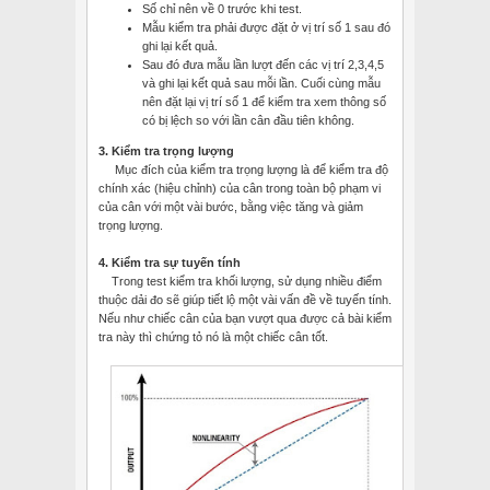
Số chỉ nên về 0 trước khi test.
Mẫu kiểm tra phải được đặt ở vị trí số 1 sau đó
ghi lại kết quả.
Sau đó đưa mẫu lần lượt đến các vị trí 2,3,4,5
và ghi lại kết quả sau mỗi lần. Cuối cùng mẫu
nên đặt lại vị trí số 1 để kiểm tra xem thông số
có bị lệch so với lần cân đầu tiên không.
3.
Kiểm tra trọng lượng
Mục đích của kiểm tra trọng lượng là để kiểm tra độ
chính xác (hiệu chỉnh) của cân trong toàn bộ phạm vi
của cân với một vài bước, bằng việc tăng và giảm
trọng lượng.
4.
Kiểm tra sự tuyến tính
Trong test kiểm tra khối lượng, sử dụng nhiều điểm
thuộc dải đo sẽ giúp tiết lộ một vài vấn đề về tuyến tính.
Nếu như chiếc cân của bạn vượt qua được cả bài kiểm
tra này thì chứng tỏ nó là một chiếc cân tốt.