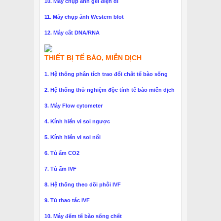
10. Máy chụp ảnh gel điện di
11. Máy chụp ảnh Western blot
12. Máy cắt DNA/RNA
THIẾT BỊ TẾ BÀO, MIỄN DỊCH
1. Hệ thống phân tích trao đổi chất tế bào sống
2. Hệ thống thử nghiệm độc tính tế bào miễn dịch
3. Máy Flow cytometer
4. Kính hiển vi soi ngược
5. Kính hiển vi soi nổi
6. Tủ ấm CO2
7. Tủ ấm IVF
8. Hệ thống theo dõi phôi IVF
9. Tủ thao tác IVF
10. Máy đếm tế bào sống chết