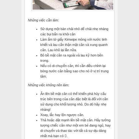
Những việc cần làm:
Sử dụng một bàn chải nhỏ để chải nhẹ nhàng
các bụi bẩn ra khỏi cân
Làm ẩm tờ giấy Kimwipe mỏng với nước tinh
khiết và lau cẩn thận mặt cân và xung quanh
cân. Lau khô lại lần nữa.
Bỏ bề mặt cân ra ngoài và lau kỹ hơn bên
trong.
Nếu có di chuyển cân, thì cần điều chỉnh lại
bóng nước cân bằng sao cho nó ở vị trí trung
tâm.
Những việc không nên làm:
Ấn lên bề mặt cân có thể khiến phá hủy cấu
trúc bên trong của cân đặc biệt là đối với cân
sử dụng cho khối lượng nhỏ. Do đó hãy nhẹ
nhàng!
Xoay, lắc hay lộn ngược cân.
Thả hoặc đặt mạnh lên bề mặt cân. Hãy tưởng
tượng chiếc cân như một em bé đang ngủ, hay
di chuyển và thao tác với tất cả sự dịu dàng
nhất mà bạn có .