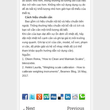
đo được nhỏ hơn, thông thường lỗi tương đối của việc
đọc trở nên cao hơn. Không nên sử dụng dụng cụ đo
để đo bất kỳ khối lượng nhỏ hơn giới hạn tối thiểu của
thiết bị.
Cách hiệu chuẩn cân
Bao gồm có hiệu chuẩn nội bộ và hiệu chuẩn bên
ngoài. Thông thường hiệu chuẩn nội bổ rất có ích và
bạn sẽ cần cân một khối lượng đã biết.
Khi cân của bạn đạt đến sự ổn định về nhiệt độ, hãy
đặt một nhiệt kế cạnh cân và ghi lại giá trị môi trường
xung quanh. Ghi lại vị trí của cân, model, số seri, phạm
vi cân, độ phân giải và hệ số nhạy nhiệt độ (có thể
tham khảo quyển hướng dẫn sử dụng cân).
Nguồn:
1.
Olwen Reina, “How to Clean and Maintain Scales”,
bitesizebio.
2.
Heikki Laurila, “Weighing scale calibration - How to
calibrate weighing instruments”, Beamex Blog, 16 May,
2017.
Next
Previous