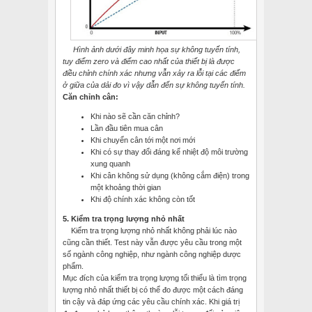
Hình ảnh dưới đây minh họa sự không tuyến tính,
tuy điểm zero và điểm cao nhất của thiết bị là được
điều chỉnh chính xác nhưng vẫn xảy ra lỗi tại các điểm
ở giữa của dải đo vì vậy dẫn đến sự không tuyến tính.
Căn chỉnh cân:
Khi nào sẽ cần căn chỉnh?
Lần đầu tiên mua cân
Khi chuyển cân tới một nơi mới
Khi có sự thay đổi đáng kể nhiệt độ môi trường
xung quanh
Khi cân không sử dụng (không cắm điện) trong
một khoảng thời gian
Khi độ chính xác không còn tốt
5.
Kiểm tra trọng lượng nhỏ nhất
Kiểm tra trọng lượng nhỏ nhất không phải lúc nào
cũng cần thiết. Test này vẫn được yêu cầu trong một
số ngành công nghiệp, như ngành công nghiệp dược
phẩm.
Mục đích của kiểm tra trọng lượng tối thiểu là tìm trọng
lượng nhỏ nhất thiết bị có thể đo được một cách đáng
tin cậy và đáp ứng các yêu cầu chính xác. Khi giá trị