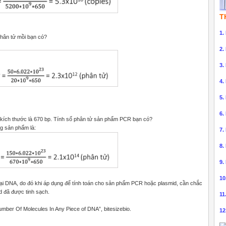
T
1.
phân tử mồi bạn có?
2.
3.
4.
5.
6.
 kích thước là 670 bp. Tính số phân tử sản phẩm PCR bạn có?
ng sản phẩm là:
7.
8.
9.
10
oại DNA, do đó khi áp dụng để tính toán cho sản phẩm PCR hoặc plasmid, cần chắc
d đã được tinh sạch.
11
mber Of Molecules In Any Piece of DNA”, bitesizebio.
12