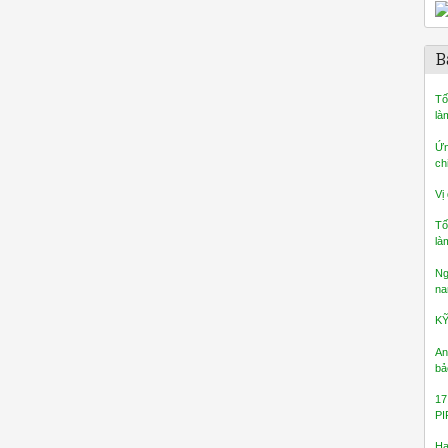
B
Tố
là
Ứn
ch
Vị
Tố
là
Ng
na
K
An
bả
17
PI
Ha