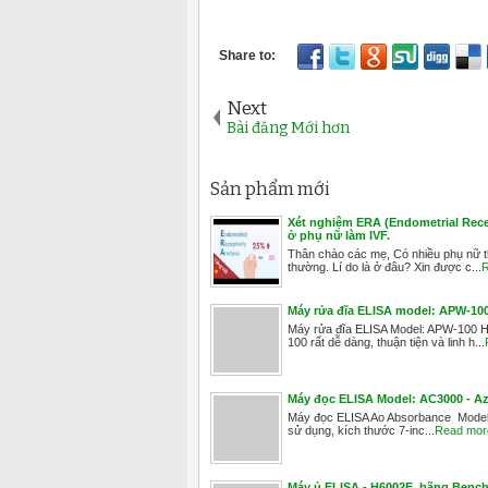
Next
Bài đăng Mới hơn
Sản phẩm mới
Xét nghiệm ERA (Endometrial Recep
ở phụ nữ làm IVF.
Thân chào các mẹ, Có nhiều phụ nữ thấ
thường. Lí do là ở đâu? Xin được c...
R
Máy rửa đĩa ELISA model: APW-1
Máy rửa đĩa ELISA Model: APW-100 
100 rất dễ dàng, thuận tiện và linh h...
Máy đọc ELISA Model: AC3000 - Az
Máy đọc ELISA Ao Absorbance Model: 
sử dụng, kích thước 7-inc...
Read mor
Máy ủ ELISA - H6002E, hãng Benchm