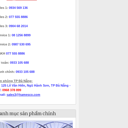
les 1:
0934 569 136
les 2:
077 555 8886
les 3:
0904 68 2014
rvice 1:
08 1256 8899
rvice 2:
0987 530 695
SKH
077 555 8886
 toán:
0933 105 688
nh chính:
0933 105 688
n phòng TP Đà Nẵng:
 125 Lê Văn Hiến, Ngũ Hành Sơn, TP Đà Nẵng -
T:
0968 378 899
ail:
sales3@hamesco.com
anh mục sản phẩm chính