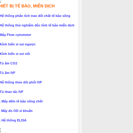
HIẾT BỊ TẾ BÀO, MIỄN DỊCH
 Hệ thống phân tích trao đổi chất tế bào sống
 Hệ thống thử nghiệm độc tính tế bào miễn dịch
 Máy Flow cytometer
 Kính hiển vi soi ngược
 Kính hiển vi soi nổi
 Tủ ấm CO2
 Tủ ấm IVF
 Hệ thống theo dõi phôi IVF
 Tủ thao tác IVF
. Máy đếm tế bào sống chết
. Máy đo OD vi khuẩn
. Hệ thống ELISA