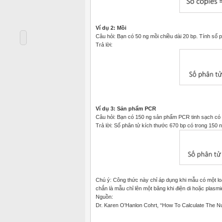
Ví dụ 2: Mồi
Câu hỏi: Bạn có 50 ng mồi chiều dài 20 bp. Tính số 
Trả lời:
Ví dụ 3: Sản phẩm PCR
Câu hỏi: Bạn có 150 ng sản phẩm PCR tinh sạch có
Trả lời: Số phân tử kích thước 670 bp có trong 150 
Chú ý: Công thức này chỉ áp dụng khi mẫu có một l
chắn là mẫu chỉ lên một băng khi điện di hoặc plasmi
Nguồn:
Dr. Karen O'Hanlon Cohrt, “How To Calculate The Nu