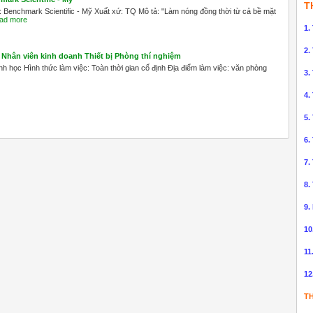
T
Benchmark Scientific - Mỹ Xuất xứ: TQ Mô tả: "Làm nóng đồng thời từ cả bề mặt
ad more
1.
2.
Nhân viên kinh doanh Thiết bị Phòng thí nghiệm
h học Hình thức làm việc: Toàn thời gian cố định Địa điểm làm việc: văn phòng
3.
4.
5.
6.
7.
8.
9.
10
11
12
TH