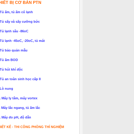
HIẾT BỊ CƠ BẢN PTN
 Tủ ấm, tủ ấm có lạnh
 Tủ sấy và sấy cưỡng bức
 Tủ lạnh sâu -86oC
 Tủ lạnh -45oC, -20oC, tủ mát
 Tủ bảo quản mẫu
 Tủ ấm BOD
 Tủ hút khí độc
 Tủ an toàn sinh học cấp II
 Lò nung
. Máy ly tâm, máy vortex
. Máy lắc ngang, tủ ấm lắc
. Máy đo pH, độ dẫn
IẾT KẾ - THI CÔNG PHÒNG THÍ NGHIỆM