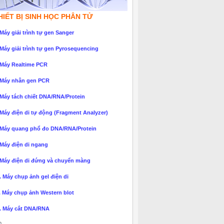
HIẾT BỊ SINH HỌC PHÂN TỬ
 Máy giải trình tự gen Sanger
 Máy giải trình tự gen Pyrosequencing
 Máy Realtime PCR
 Máy nhân gen PCR
 Máy tách chiết DNA/RNA/Protein
 Máy điện di tự động (Fragment Analyzer)
 Máy quang phổ đo DNA/RNA/Protein
 Máy điện di ngang
 Máy điện di đứng và chuyển màng
. Máy chụp ảnh gel điện di
. Máy chụp ảnh Western blot
. Máy cắt DNA/RNA