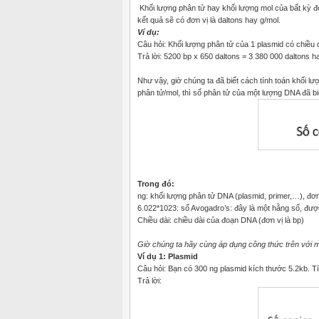
Khối lượng phân tử hay khối lượng mol của bất kỳ đ
kết quả sẽ có đơn vị là daltons hay g/mol.
Ví dụ:
Câu hỏi: Khối lượng phân tử của 1 plasmid có chiều d
Trả lời: 5200 bp x 650 daltons = 3 380 000 daltons h
Như vậy, giờ chúng ta đã biết cách tính toán khối 
phân tử/mol, thì số phân tử của một lượng DNA đã bi
Trong đó:
ng: khối lượng phân tử DNA (plasmid, primer,…), đơn 
6.022*1023: số Avogadro’s: đây là một hằng số, được
Chiều dài: chiều dài của đoạn DNA (đơn vị là bp)
Giờ chúng ta hãy cùng áp dụng công thức trên với mộ
Ví dụ 1: Plasmid
Câu hỏi: Bạn có 300 ng plasmid kích thước 5.2kb. T
Trả lời: