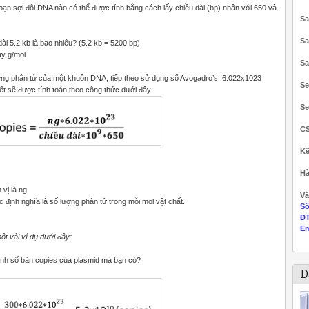
oạn sợi đôi DNA nào có thể được tính bằng cách lấy chiều dài (bp) nhân với 650 và
Sa
Sa
ài 5.2 kb là bao nhiêu? (5.2 kb = 5200 bp)
ay g/mol.
Sa
lượng phân tử của một khuôn DNA, tiếp theo sử dụng số Avogadro’s: 6.022x1023
Se
ết sẽ được tính toán theo công thức dưới đây:
Se
C
Kế
Hà
vị là ng
Vă
 định nghĩa là số lượng phân tử trong mỗi mol vật chất.
Số
Đ
Em
t vài ví dụ dưới đây:
ính số bản copies của plasmid mà bạn có?
D