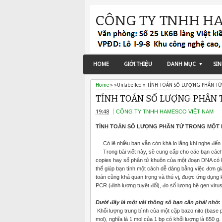
CÔNG TY TNHH H
HOME
GIỚI THIỆU
DANH MỤC
SI
Home
» »Unlabelled »
TÍNH TOÁN SỐ LƯỢNG PHÂN T
TÍNH TOÁN SỐ LƯỢNG PHÂN 
19:48
CÔNG TY TNHH HAMESCO VIỆT NAM
TÍNH TOÁN SỐ LƯỢNG PHÂN TỬ TRONG MỘT 
Có lẽ nhiều bạn vẫn còn khá lo lắng khi nghe đến v
Trong bài viết này, sẽ cung cấp cho các bạn cách t
copies hay số phân tử khuôn của một đoạn DNA có k
thể giúp bạn tính một cách dễ dàng bằng việc đơn gi
toán cũng khá quan trọng và thú vị, được ứng dụng kh
PCR (định lượng tuyệt đối), đo số lượng hệ gen viru
Dưới đây là một vài thông số bạn cần phải nhớ:
Khối lượng trung bình của một cặp bazo nito (base p
mol), nghĩa là 1 mol của 1 bp có khối lượng là 650 g.