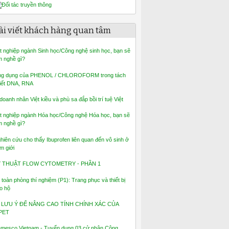
ài viết khách hàng quan tâm
t nghiệp ngành Sinh học/Công nghệ sinh học, bạn sẽ
m nghề gì?
g dụng của PHENOL / CHLOROFORM trong tách
iết DNA, RNA
 doanh nhân Việt kiều và phù sa đắp bồi trí tuệ Việt
t nghiệp ngành Hóa học/Công nghệ Hóa học, bạn sẽ
m nghề gì?
hiên cứu cho thấy Ibuprofen liên quan đến vô sinh ở
m giới
Ỹ THUẬT FLOW CYTOMETRY - PHẦN 1
 toàn phòng thí nghiệm (P1): Trang phục và thiết bị
o hộ
 LƯU Ý ĐỂ NÂNG CAO TÍNH CHÍNH XÁC CỦA
PET
mesco Vietnam - Tuyển dụng 03 cử nhân Công