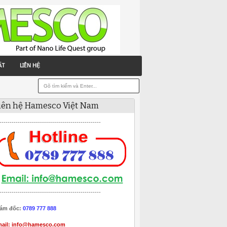
ẤT
LIÊN HỆ
iên hệ Hamesco Việt Nam
--------------------------------------------------
--------------------------------------------------
ám đốc:
0789 777 888
ail:
info@hamesco.com