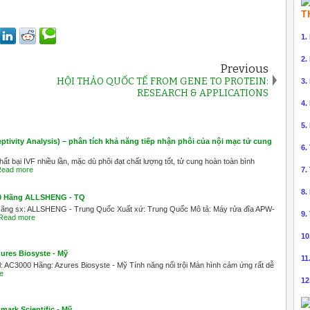
T
1.
2.
Previous
HỘI THẢO QUỐC TẾ FROM GENE TO PROTEIN:
3.
RESEARCH & APPLICATIONS
4.
5.
tivity Analysis) – phân tích khả năng tiếp nhận phôi của nội mạc tử cung
6.
t bại IVF nhiều lần, mặc dù phôi đạt chất lượng tốt, tử cung hoàn toàn bình
ead more
7.
8.
00 Hãng ALLSHENG - TQ
Hãng sx: ALLSHENG - Trung Quốc Xuất xứ: Trung Quốc Mô tả: Máy rửa đĩa APW-
9.
Read more
10
ures Biosyste - Mỹ
11
AC3000 Hãng: Azures Biosyste - Mỹ Tính năng nổi trội Màn hình cảm ứng rất dễ
e
12
ark Scientific - Mỹ