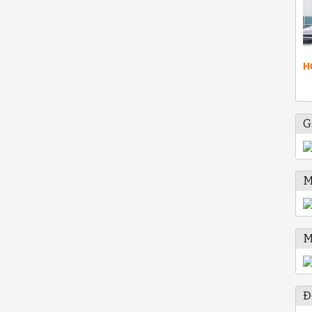
H
G
M
M
Đ