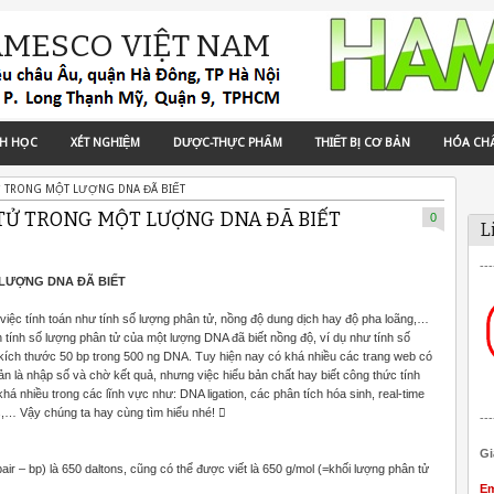
AMESCO VIỆT NAM
NH HỌC
XÉT NGHIỆM
DƯỢC-THỰC PHẨM
THIẾT BỊ CƠ BẢN
HÓA CH
Ử TRONG MỘT LƯỢNG DNA ĐÃ BIẾT
TỬ TRONG MỘT LƯỢNG DNA ĐÃ BIẾT
0
L
---
LƯỢNG DNA ĐÃ BIẾT
iệc tính toán như tính số lượng phân tử, nồng độ dung dịch hay độ pha loãng,…
ính số lượng phân tử của một lượng DNA đã biết nồng độ, ví dụ như tính số
ích thước 50 bp trong 500 ng DNA. Tuy hiện nay có khá nhiều các trang web có
ản là nhập số và chờ kết quả, nhưng việc hiểu bản chất hay biết công thức tính
á nhiều trong các lĩnh vực như: DNA ligation, các phân tích hóa sinh, real-time
s,… Vậy chúng ta hay cùng tìm hiểu nhé! 
---
Gi
air – bp) là 650 daltons, cũng có thể được viết là 650 g/mol (=khối lượng phân tử
Em