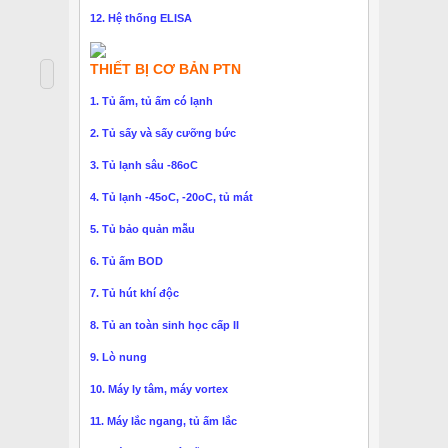
12. Hệ thống ELISA
THIẾT BỊ CƠ BẢN PTN
1. Tủ ấm, tủ ấm có lạnh
2. Tủ sấy và sấy cưỡng bức
3. Tủ lạnh sâu -86oC
4. Tủ lạnh -45oC, -20oC, tủ mát
5. Tủ bảo quản mẫu
6. Tủ ấm BOD
7. Tủ hút khí độc
8. Tủ an toàn sinh học cấp II
9. Lò nung
10. Máy ly tâm, máy vortex
11. Máy lắc ngang, tủ ấm lắc