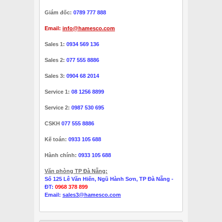
Giám đốc:
0789 777 888
Email:
info@hamesco.com
Sales 1:
0934 569 136
Sales 2:
077 555 8886
Sales 3:
0904 68 2014
Service 1:
08 1256 8899
Service 2:
0987 530 695
CSKH
077 555 8886
Kế toán:
0933 105 688
Hành chính:
0933 105 688
Văn phòng TP Đà Nẵng:
Số 125 Lê Văn Hiến, Ngũ Hành Sơn, TP Đà Nẵng -
ĐT:
0968 378 899
Email:
sales3@hamesco.com