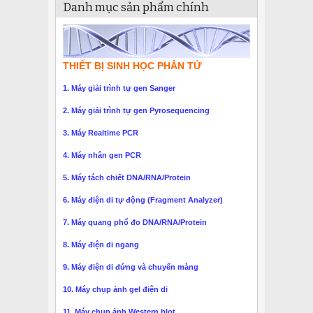
Danh mục sản phẩm chính
THIẾT BỊ SINH HỌC PHÂN TỬ
1. Máy giải trình tự gen Sanger
2. Máy giải trình tự gen Pyrosequencing
3. Máy Realtime PCR
4. Máy nhân gen PCR
5. Máy tách chiết DNA/RNA/Protein
6. Máy điện di tự động (Fragment Analyzer)
7. Máy quang phổ đo DNA/RNA/Protein
8. Máy điện di ngang
9. Máy điện di đứng và chuyển màng
10. Máy chụp ảnh gel điện di
11. Máy chụp ảnh Western blot