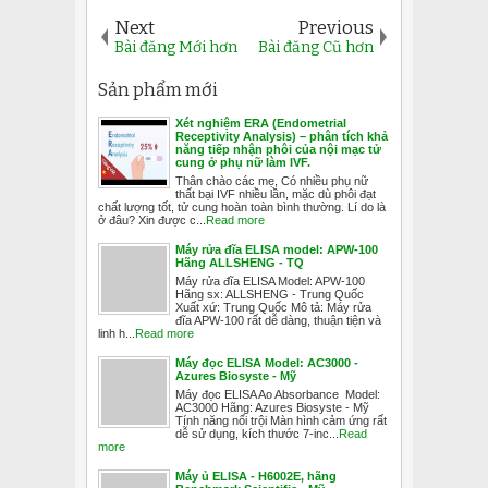
Next
Previous
Bài đăng Mới hơn
Bài đăng Cũ hơn
Sản phẩm mới
Xét nghiệm ERA (Endometrial
Receptivity Analysis) – phân tích khả
năng tiếp nhận phôi của nội mạc tử
cung ở phụ nữ làm IVF.
Thân chào các mẹ, Có nhiều phụ nữ
thất bại IVF nhiều lần, mặc dù phôi đạt
chất lượng tốt, tử cung hoàn toàn bình thường. Lí do là
ở đâu? Xin được c...
Read more
Máy rửa đĩa ELISA model: APW-100
Hãng ALLSHENG - TQ
Máy rửa đĩa ELISA Model: APW-100
Hãng sx: ALLSHENG - Trung Quốc
Xuất xứ: Trung Quốc Mô tả: Máy rửa
đĩa APW-100 rất dễ dàng, thuận tiện và
linh h...
Read more
Máy đọc ELISA Model: AC3000 -
Azures Biosyste - Mỹ
Máy đọc ELISA Ao Absorbance Model:
AC3000 Hãng: Azures Biosyste - Mỹ
Tính năng nổi trội Màn hình cảm ứng rất
dễ sử dụng, kích thước 7-inc...
Read
more
Máy ủ ELISA - H6002E, hãng