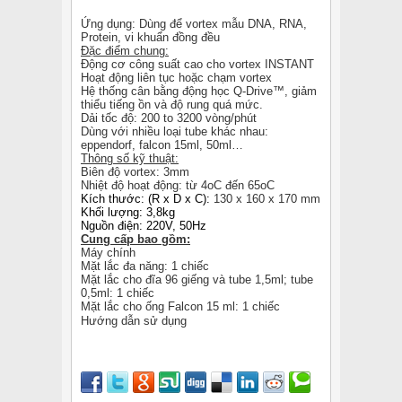
Ứng dụng: Dùng để vortex mẫu DNA, RNA,
Protein, vi khuẩn đồng đều
Đặc điểm chung:
Động cơ công suất cao cho vortex INSTANT
Hoạt động liên tục hoặc chạm vortex
Hệ thống cân bằng động học Q-Drive™, giảm
thiểu tiếng ồn và độ rung quá mức.
Dải tốc độ: 200 to 3200 vòng/phút
Dùng với nhiều loại tube khác nhau:
eppendorf, falcon 15ml, 50ml…
Thông số kỹ thuật:
Biên độ vortex: 3mm
Nhiệt độ hoạt động: từ 4oC đến 65oC
Kích thước: (R x D x C):
130 x 160 x 170 mm
Khối lượng: 3,8kg
Nguồn điện: 220V, 50Hz
Cung cấp bao gồm:
Máy chính
Mặt lắc đa năng: 1 chiếc
Mặt lắc cho đĩa 96 giếng và tube 1,5ml; tube
0,5ml: 1 chiếc
Mặt lắc cho ống Falcon 15 ml: 1 chiếc
Hướng dẫn sử dụng